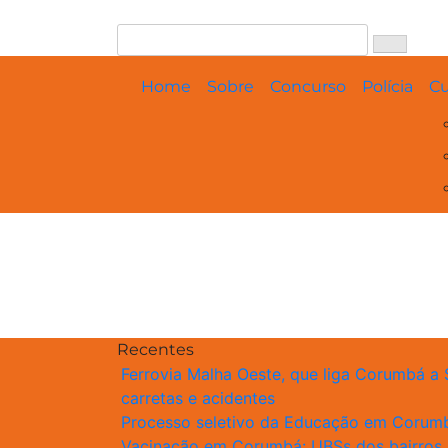
Skip
to
content
Home
Sobre
Concurso
Polícia
Cu
Recentes
Ferrovia Malha Oeste, que liga Corumbá a
carretas e acidentes
Processo seletivo da Educação em Corumbá
Vacinação em Corumbá: UBSs dos bairros 