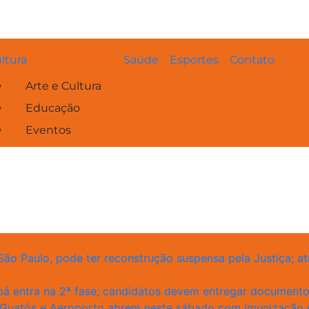
ltura
Saúde
Esportes
Contato
Arte e Cultura
Educação
Eventos
 São Paulo, pode ter reconstrução suspensa pela Justiça;
 entra na 2ª fase; candidatos devem entregar documentos
Guatós e Aeroporto abrem neste sábado com imunização 