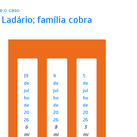
Ladário; família cobra
ESPORTES
19
9
5
de
de
de
jul
jul
jul
ho
ho
ho
de
de
de
20
20
20
26
26
26
6
8
3
mi
mi
mi