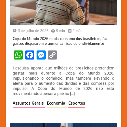
3 de julho de 2026
9 min
1 mês
Copa do Mundo 2026 muda consumo dos brasileiros, faz
gastos dispararem e aumenta risco de endividamento
W
F
M
C
h
a
e
o
Pesquisa aponta que milhões de brasileiros pretendem
at
c
s
p
gastar mais durante a Copa do Mundo 2026,
impulsionando o comércio, mas também elevando o
s
e
s
y
alerta para o aumento das dívidas e das compras por
A
b
e
Li
impulso. A Copa do Mundo de 2026 não está
movimentando apenas a paixão […]
p
o
n
n
Assuntos Gerais
Economia
Esportes
p
o
g
k
k
er