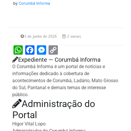
by
Corumbá Informa
1 de junho de 2026
2 meses
W
F
M
C
h
a
e
o
Expediente — Corumbá Informa
at
c
s
p
O Corumbá Informa é um portal de notícias e
informações dedicado à cobertura de
s
e
s
y
acontecimentos de Corumbá, Ladário, Mato Grosso
A
b
e
Li
do Sul, Pantanal e demais temas de interesse
p
o
n
n
público.
Administração do
p
o
g
k
Portal
k
er
Higor Vital Lopo
Administrador do Corumbá Informa