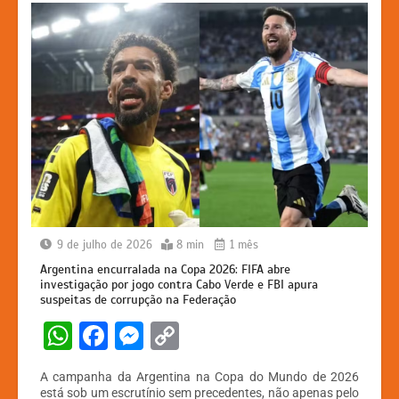
k
er
9 de julho de 2026
8 min
1 mês
Argentina encurralada na Copa 2026: FIFA abre
investigação por jogo contra Cabo Verde e FBI apura
suspeitas de corrupção na Federação
W
F
M
C
h
a
e
o
A campanha da Argentina na Copa do Mundo de 2026
at
c
s
p
está sob um escrutínio sem precedentes, não apenas pelo