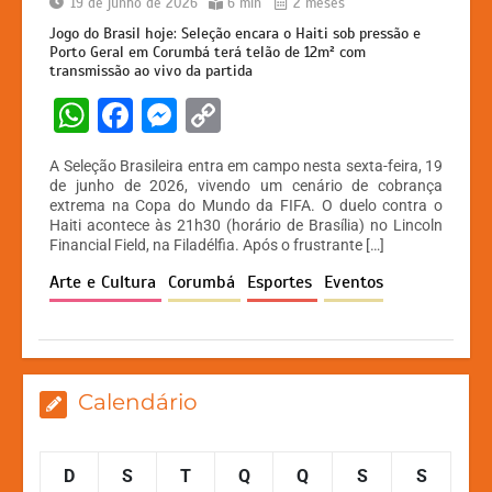
19 de junho de 2026
6 min
2 meses
Jogo do Brasil hoje: Seleção encara o Haiti sob pressão e
Porto Geral em Corumbá terá telão de 12m² com
transmissão ao vivo da partida
W
F
M
C
h
a
e
o
A Seleção Brasileira entra em campo nesta sexta-feira, 19
at
c
s
p
de junho de 2026, vivendo um cenário de cobrança
extrema na Copa do Mundo da FIFA. O duelo contra o
s
e
s
y
Haiti acontece às 21h30 (horário de Brasília) no Lincoln
A
b
e
Li
Financial Field, na Filadélfia. Após o frustrante […]
p
o
n
n
Arte e Cultura
Corumbá
Esportes
Eventos
p
o
g
k
k
er
Calendário
D
S
T
Q
Q
S
S