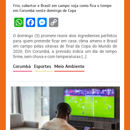
Frio, cobertor e Brasil em campo: veja como fica o tempo
em Corumbá neste domingo de Copa
W
F
M
C
h
a
e
o
O domingo (5) promete reunir dois ingredientes perfeitos
at
c
s
p
para quem pretende ficar em casa: clima ameno e Brasil
em campo pelas oitavas de final da Copa do Mundo de
s
e
s
y
2026. Em Corumbá, a previsão indica um dia de tempo
A
b
e
Li
firme, sem chuva e com temperaturas […]
p
o
n
n
Corumbá
Esportes
Meio Ambiente
p
o
g
k
k
er