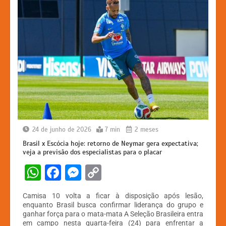
24 de junho de 2026
7 min
2 meses
Brasil x Escócia hoje: retorno de Neymar gera expectativa;
veja a previsão dos especialistas para o placar
W
F
M
C
h
a
e
o
Camisa 10 volta a ficar à disposição após lesão,
at
c
s
p
enquanto Brasil busca confirmar liderança do grupo e
ganhar força para o mata-mata A Seleção Brasileira entra
s
e
s
y
em campo nesta quarta-feira (24) para enfrentar a