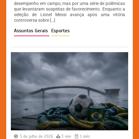
desempenho em campo, mas por uma série de polêmicas
s
e
s
y
que levantaram suspeitas de favorecimento. Enquanto a
A
b
e
Li
seleção de Lionel Messi avança após uma vitória
controversa sobre […]
p
o
n
n
Assuntos Gerais
Esportes
p
o
g
k
k
er
5 de julho de 2026
3 min
1 mês