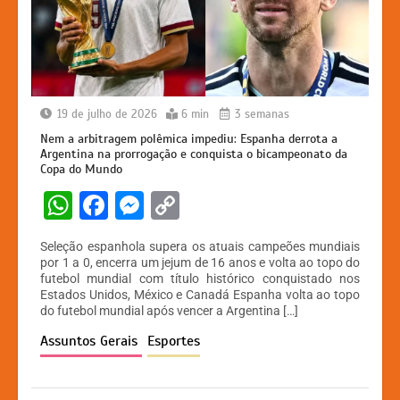
19 de julho de 2026
6 min
3 semanas
Nem a arbitragem polêmica impediu: Espanha derrota a
Argentina na prorrogação e conquista o bicampeonato da
Copa do Mundo
W
F
M
C
h
a
e
o
Seleção espanhola supera os atuais campeões mundiais
at
c
s
p
por 1 a 0, encerra um jejum de 16 anos e volta ao topo do
futebol mundial com título histórico conquistado nos
s
e
s
y
Estados Unidos, México e Canadá Espanha volta ao topo
A
b
e
Li
do futebol mundial após vencer a Argentina […]
p
o
n
n
Assuntos Gerais
Esportes
p
o
g
k