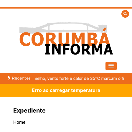
Skip
to
content
Recentes
 vento forte e calor de 35°C marcam o fim de semana
Narcotrafic
Erro ao carregar temperatura
Expediente
Home