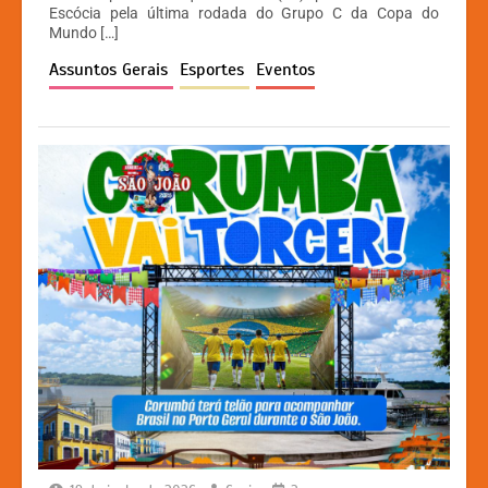
A
b
e
Li
Escócia pela última rodada do Grupo C da Copa do
Mundo […]
p
o
n
n
Assuntos Gerais
Esportes
Eventos
p
o
g
k
k
er