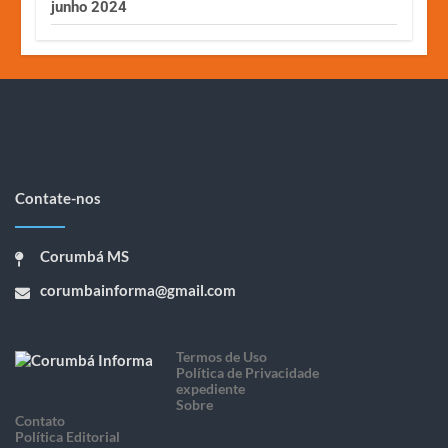
junho 2024
Contate-nos
Corumbá MS
corumbainforma@gmail.com
Termos de Uso
Política de Privacidade
expediente
Sobre
Contato
Política Editorial