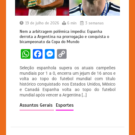
19 de julho de 2026
6 min
3 semanas
Nem a arbitragem polêmica impediu: Espanha
derrota a Argentina na prorrogação e conquista o
bicampeonato da Copa do Mundo
W
F
M
C
h
a
e
o
Seleção espanhola supera os atuais campeões
at
c
s
p
mundiais por 1 a 0, encerra um jejum de 16 anos e
volta ao topo do futebol mundial com título
s
e
s
y
histórico conquistado nos Estados Unidos, México
A
b
e
Li
e Canadá Espanha volta ao topo do futebol
mundial após vencer a Argentina […]
p
o
n
n
Assuntos Gerais
Esportes
p
o
g
k
k
er