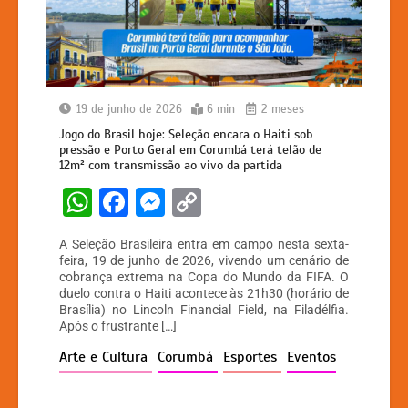
19 de junho de 2026
6 min
2 meses
Jogo do Brasil hoje: Seleção encara o Haiti sob
pressão e Porto Geral em Corumbá terá telão de
12m² com transmissão ao vivo da partida
W
F
M
C
h
a
e
o
A Seleção Brasileira entra em campo nesta sexta-
at
c
s
p
feira, 19 de junho de 2026, vivendo um cenário de
cobrança extrema na Copa do Mundo da FIFA. O
s
e
s
y
duelo contra o Haiti acontece às 21h30 (horário de
A
b
e
Li
Brasília) no Lincoln Financial Field, na Filadélfia.
Após o frustrante […]
p
o
n
n
Arte e Cultura
Corumbá
Esportes
Eventos
p
o
g
k
k
er