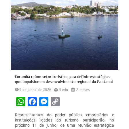
Corumbá reúne setor turístico para definir estratégias
que impulsionem desenvolvimento regional do Pantanal
9 de junho de 2026
3 min
2 meses
W
F
M
C
h
a
e
o
Representantes do poder público, empresários e
at
c
s
p
instituições ligadas ao turismo participarão, no
próximo 11 de junho, de uma reunião estratégica