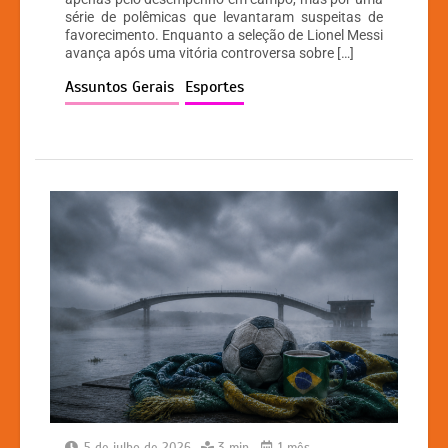
s
e
s
y
série de polêmicas que levantaram suspeitas de
A
b
e
Li
favorecimento. Enquanto a seleção de Lionel Messi
avança após uma vitória controversa sobre […]
p
o
n
n
Assuntos Gerais
Esportes
p
o
g
k
k
er
5 de julho de 2026
3 min
1 mês