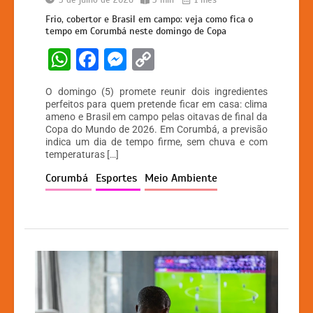
Frio, cobertor e Brasil em campo: veja como fica o
tempo em Corumbá neste domingo de Copa
W
F
M
C
h
a
e
o
O domingo (5) promete reunir dois ingredientes
at
c
s
p
perfeitos para quem pretende ficar em casa: clima
ameno e Brasil em campo pelas oitavas de final da
s
e
s
y
Copa do Mundo de 2026. Em Corumbá, a previsão
A
b
e
Li
indica um dia de tempo firme, sem chuva e com
temperaturas […]
p
o
n
n
Corumbá
Esportes
Meio Ambiente
p
o
g
k
k
er