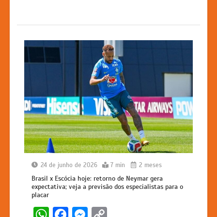
p
o
g
k
k
er
24 de junho de 2026
7 min
2 meses
Brasil x Escócia hoje: retorno de Neymar gera
expectativa; veja a previsão dos especialistas para o
placar
W
F
M
C