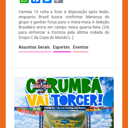
h
a
e
o
Camisa 10 volta a ficar à disposição após lesão,
at
c
s
p
enquanto Brasil busca confirmar liderança do
grupo e ganhar força para o mata-mata A Seleção
s
e
s
y
Brasileira entra em campo nesta quarta-feira (24)
A
b
e
Li
para enfrentar a Escócia pela última rodada do
Grupo C da Copa do Mundo […]
p
o
n
n
Assuntos Gerais
Esportes
Eventos
p
o
g
k
k
er