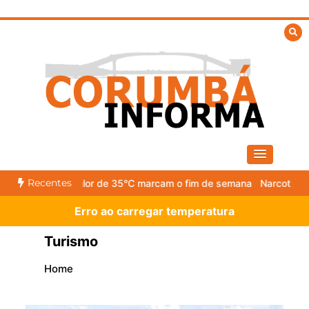
Skip
to
content
Recentes
m o fim de semana
Narcotraficante boliviano mais procurado foge d
Erro ao carregar temperatura
Turismo
Home