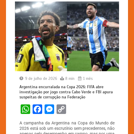
9 de julho de 2026
8 min
1 mês
Argentina encurralada na Copa 2026: FIFA abre
investigação por jogo contra Cabo Verde e FBI apura
suspeitas de corrupção na Federação
W
F
M
C
h
a
e
o
A campanha da Argentina na Copa do Mundo de
at
c
s
p
2026 está sob um escrutínio sem precedentes, não
apenas pelo desempenho em campo, mas por uma