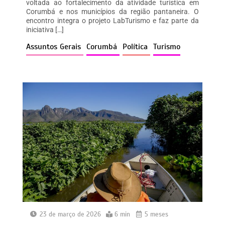
s
e
s
y
voltada ao fortalecimento da atividade turística em
A
b
e
Li
Corumbá e nos municípios da região pantaneira. O
encontro integra o projeto LabTurismo e faz parte da
p
o
n
n
iniciativa […]
p
o
g
k
Assuntos Gerais
Corumbá
Política
Turismo
k
er
23 de março de 2026
6 min
5 meses