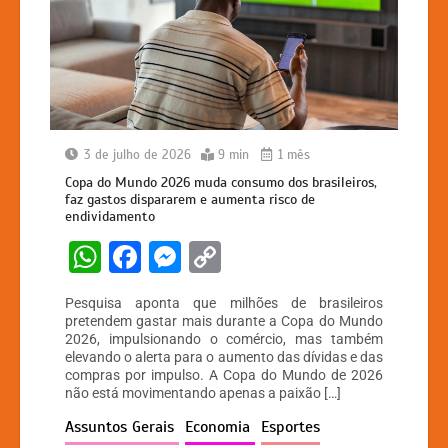
3 de julho de 2026
9 min
1 mês
Copa do Mundo 2026 muda consumo dos brasileiros,
faz gastos dispararem e aumenta risco de
endividamento
W
F
M
C
h
a
e
o
Pesquisa aponta que milhões de brasileiros
at
c
s
p
pretendem gastar mais durante a Copa do Mundo
2026, impulsionando o comércio, mas também
s
e
s
y
elevando o alerta para o aumento das dívidas e das
A
b
e
Li
compras por impulso. A Copa do Mundo de 2026
não está movimentando apenas a paixão […]
p
o
n
n
Assuntos Gerais
Economia
Esportes