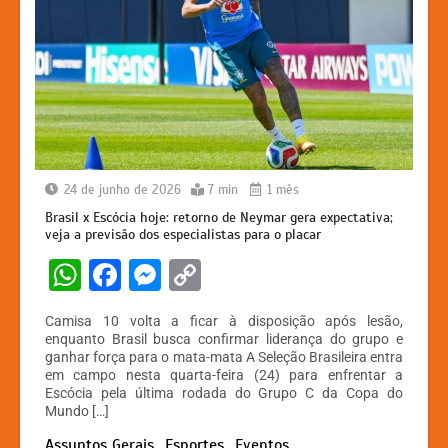
24 de junho de 2026
7 min
1 mês
Brasil x Escócia hoje: retorno de Neymar gera expectativa;
veja a previsão dos especialistas para o placar
W
F
M
C
h
a
e
o
Camisa 10 volta a ficar à disposição após lesão,
at
c
s
p
enquanto Brasil busca confirmar liderança do grupo e
ganhar força para o mata-mata A Seleção Brasileira entra
s
e
s
y
em campo nesta quarta-feira (24) para enfrentar a
A
b
e
Li
Escócia pela última rodada do Grupo C da Copa do
Mundo […]
p
o
n
n
Assuntos Gerais
Esportes
Eventos