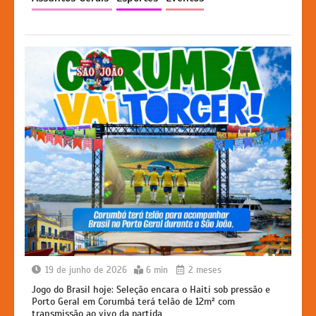
p
o
g
k
k
er
19 de junho de 2026
6 min
2 meses
Jogo do Brasil hoje: Seleção encara o Haiti sob pressão e
Porto Geral em Corumbá terá telão de 12m² com
transmissão ao vivo da partida