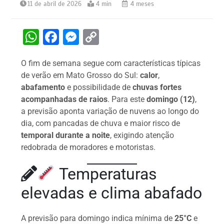
11 de abril de 2026
4 min
4 meses
W
F
M
C
h
a
e
o
O fim de semana segue com características típicas
at
c
s
p
de verão em Mato Grosso do Sul:
calor
,
s
e
s
y
abafamento
e possibilidade de
chuvas fortes
A
b
e
Li
acompanhadas de raios
. Para este
domingo (12)
,
a previsão aponta variação de nuvens ao longo do
p
o
n
n
dia, com pancadas de chuva e maior risco de
p
o
g
k
temporal durante a noite
, exigindo atenção
k
er
redobrada de moradores e motoristas.
Temperaturas
elevadas e clima abafado
A previsão para domingo indica mínima de
25°C
e