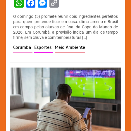
W
F
M
C
h
a
e
o
O domingo (5) promete reunir dois ingredientes perfeitos
at
c
s
p
para quem pretende ficar em casa: clima ameno e Brasil
em campo pelas oitavas de final da Copa do Mundo de
s
e
s
y
2026. Em Corumbá, a previsão indica um dia de tempo
A
b
e
Li
firme, sem chuva e com temperaturas […]
p
o
n
n
Corumbá
Esportes
Meio Ambiente
p
o
g
k
k
er