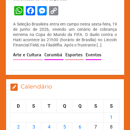
W
F
M
C
h
a
e
o
A Seleção Brasileira entra em campo nesta sexta-feira, 19
at
c
s
p
de junho de 2026, vivendo um cenário de cobrança
extrema na Copa do Mundo da FIFA. O duelo contra o
s
e
s
y
Haiti acontece às 21h30 (horário de Brasília) no Lincoln
A
b
e
Li
Financial Field, na Filadélfia. Após o frustrante […]
p
o
n
n
Arte e Cultura
Corumbá
Esportes
Eventos
p
o
g
k
k
er
Calendário
D
S
T
Q
Q
S
S
1
2
3
4
5
6
7
8