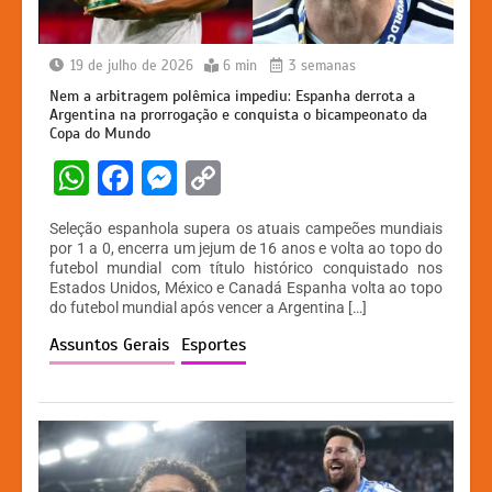
19 de julho de 2026
6 min
3 semanas
Nem a arbitragem polêmica impediu: Espanha derrota a
Argentina na prorrogação e conquista o bicampeonato da
Copa do Mundo
W
F
M
C
h
a
e
o
Seleção espanhola supera os atuais campeões mundiais
at
c
s
p
por 1 a 0, encerra um jejum de 16 anos e volta ao topo do
futebol mundial com título histórico conquistado nos
s
e
s
y
Estados Unidos, México e Canadá Espanha volta ao topo
A
b
e
Li
do futebol mundial após vencer a Argentina […]
p
o
n
n
Assuntos Gerais
Esportes
p
o
g
k
k
er