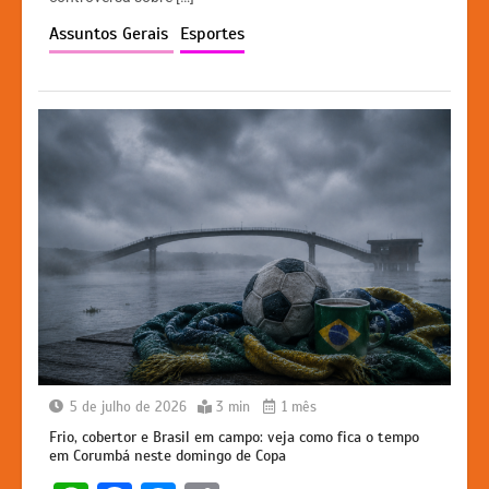
p
o
n
n
Assuntos Gerais
Esportes
p
o
g
k
k
er
5 de julho de 2026
3 min
1 mês
Frio, cobertor e Brasil em campo: veja como fica o tempo
em Corumbá neste domingo de Copa