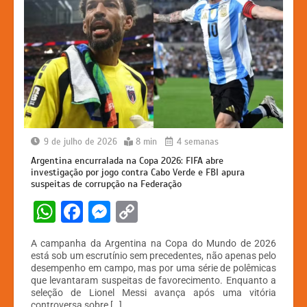
9 de julho de 2026
8 min
4 semanas
Argentina encurralada na Copa 2026: FIFA abre
investigação por jogo contra Cabo Verde e FBI apura
suspeitas de corrupção na Federação
W
F
M
C
h
a
e
o
A campanha da Argentina na Copa do Mundo de 2026
at
c
s
p
está sob um escrutínio sem precedentes, não apenas pelo
desempenho em campo, mas por uma série de polêmicas
s
e
s
y
que levantaram suspeitas de favorecimento. Enquanto a
A
b
e
Li
seleção de Lionel Messi avança após uma vitória
controversa sobre […]