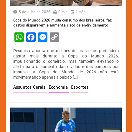
3 de julho de 2026
9 min
1 mês
Copa do Mundo 2026 muda consumo dos brasileiros, faz
gastos dispararem e aumenta risco de endividamento
W
F
M
C
h
a
e
o
Pesquisa aponta que milhões de brasileiros pretendem
at
c
s
p
gastar mais durante a Copa do Mundo 2026,
impulsionando o comércio, mas também elevando o
s
e
s
y
alerta para o aumento das dívidas e das compras por
A
b
e
Li
impulso. A Copa do Mundo de 2026 não está
movimentando apenas a paixão […]
p
o
n
n
Assuntos Gerais
Economia
Esportes
p
o
g
k
k
er