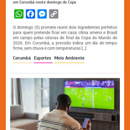
em Corumbá neste domingo de Copa
W
F
M
C
h
a
e
o
O domingo (5) promete reunir dois ingredientes perfeitos
at
c
s
p
para quem pretende ficar em casa: clima ameno e Brasil
em campo pelas oitavas de final da Copa do Mundo de
s
e
s
y
2026. Em Corumbá, a previsão indica um dia de tempo
A
b
e
Li
firme, sem chuva e com temperaturas […]
p
o
n
n
Corumbá
Esportes
Meio Ambiente
p
o
g
k
k
er