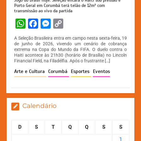
Jogo do Brasil hoje: Seleção encara o Haiti sob pressão e
Porto Geral em Corumbá terá telão de 12m² com
transmissão ao vivo da partida
W
F
M
C
h
a
e
o
A Seleção Brasileira entra em campo nesta sexta-feira, 19
at
c
s
p
de junho de 2026, vivendo um cenário de cobrança
extrema na Copa do Mundo da FIFA. O duelo contra o
s
e
s
y
Haiti acontece às 21h30 (horário de Brasília) no Lincoln
A
b
e
Li
Financial Field, na Filadélfia. Após o frustrante […]
p
o
n
n
Arte e Cultura
Corumbá
Esportes
Eventos
p
o
g
k
k
er
Calendário
D
S
T
Q
Q
S
S
1