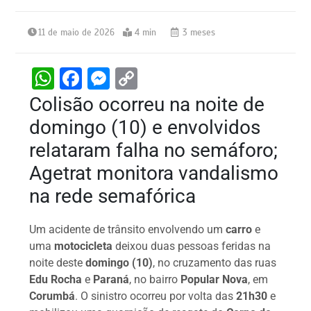
11 de maio de 2026
4 min
3 meses
W
F
M
C
h
a
e
o
Colisão ocorreu na noite de
at
c
s
p
domingo (10) e envolvidos
s
e
s
y
relataram falha no semáforo;
A
b
e
Li
Agetrat monitora vandalismo
p
o
n
n
na rede semafórica
p
o
g
k
k
er
Um acidente de trânsito envolvendo um
carro
e
uma
motocicleta
deixou duas pessoas feridas na
noite deste
domingo (10)
, no cruzamento das ruas
Edu Rocha
e
Paraná
, no bairro
Popular Nova
, em
Corumbá
. O sinistro ocorreu por volta das
21h30
e