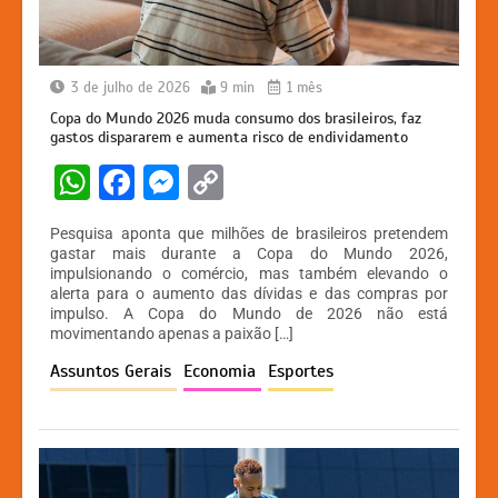
3 de julho de 2026
9 min
1 mês
Copa do Mundo 2026 muda consumo dos brasileiros, faz
gastos dispararem e aumenta risco de endividamento
W
F
M
C
h
a
e
o
Pesquisa aponta que milhões de brasileiros pretendem
at
c
s
p
gastar mais durante a Copa do Mundo 2026,
impulsionando o comércio, mas também elevando o
s
e
s
y
alerta para o aumento das dívidas e das compras por
A
b
e
Li
impulso. A Copa do Mundo de 2026 não está
movimentando apenas a paixão […]
p
o
n
n
Assuntos Gerais
Economia
Esportes
p
o
g
k
k
er