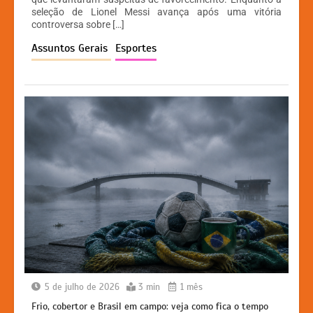
A
b
e
Li
seleção de Lionel Messi avança após uma vitória
controversa sobre […]
p
o
n
n
Assuntos Gerais
Esportes
p
o
g
k
k
er
5 de julho de 2026
3 min
1 mês
Frio, cobertor e Brasil em campo: veja como fica o tempo