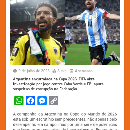
9 de julho de 2026
8 min
4 semanas
Argentina encurralada na Copa 2026: FIFA abre
investigação por jogo contra Cabo Verde e FBI apura
suspeitas de corrupção na Federação
W
F
M
C
h
a
e
o
A campanha da Argentina na Copa do Mundo de 2026
at
c
s
p
está sob um escrutínio sem precedentes, não apenas pelo
desempenho em campo, mas por uma série de polêmicas
s
e
s
y
que levantaram suspeitas de favorecimento. Enquanto a