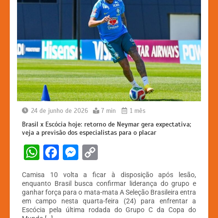
24 de junho de 2026
7 min
1 mês
Brasil x Escócia hoje: retorno de Neymar gera expectativa;
veja a previsão dos especialistas para o placar
W
F
M
C
h
a
e
o
Camisa 10 volta a ficar à disposição após lesão,
at
c
s
p
enquanto Brasil busca confirmar liderança do grupo e
ganhar força para o mata-mata A Seleção Brasileira entra
s
e
s
y
em campo nesta quarta-feira (24) para enfrentar a
A
b
e
Li
Escócia pela última rodada do Grupo C da Copa do