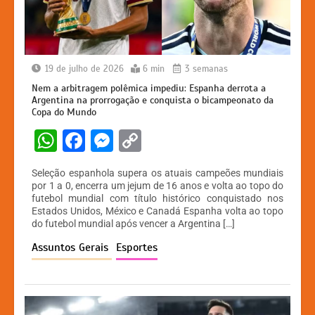
19 de julho de 2026
6 min
3 semanas
Nem a arbitragem polêmica impediu: Espanha derrota a
Argentina na prorrogação e conquista o bicampeonato da
Copa do Mundo
W
F
M
C
h
a
e
o
Seleção espanhola supera os atuais campeões mundiais
at
c
s
p
por 1 a 0, encerra um jejum de 16 anos e volta ao topo do
futebol mundial com título histórico conquistado nos
s
e
s
y
Estados Unidos, México e Canadá Espanha volta ao topo
A
b
e
Li
do futebol mundial após vencer a Argentina […]
p
o
n
n
Assuntos Gerais
Esportes
p
o
g
k
k
er