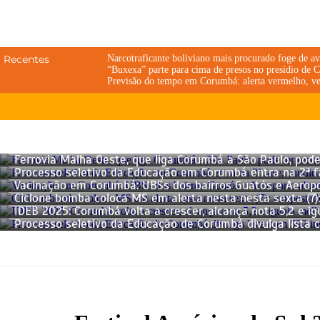
Recentes
Narcotraficante boliviano mais procurado foge de a
“Buxexa” parte para cima de presos no presídio de C
Previsão do tempo em Corumbá: alerta vermelho, ve
Ferrovia Malha Oeste, que liga Corumbá a São Paulo, pod
Processo seletivo da Educação em Corumbá entra na 2ª f
Vacinação em Corumbá: UBSs dos bairros Guatós e Aerop
Ciclone bomba coloca MS em alerta nesta nesta sexta (7)
IDEB 2025: Corumbá volta a crescer, alcança nota 5,2 e 
Processo seletivo da Educação de Corumbá divulga lista 