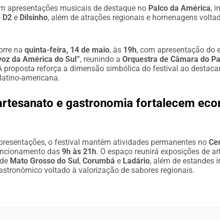
om apresentações musicais de destaque no
Palco da América
, 
 D2
e
Dilsinho
, além de atrações regionais e homenagens volta
corre na
quinta-feira, 14 de maio
, às
19h
, com apresentação do 
voz da América do Sul”
, reunindo a
Orquestra de Câmara do Pa
 A proposta reforça a dimensão simbólica do festival ao destaca
latino-americana.
artesanato e gastronomia fortalecem ec
presentações, o festival mantém atividades permanentes no
Ce
uncionamento das
9h às 21h
. O espaço reunirá exposições de art
 de
Mato Grosso do Sul
,
Corumbá
e
Ladário
, além de estandes i
gastronômico voltado à valorização de sabores regionais.