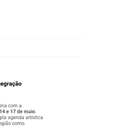
tegração
tina com a
14 e 17 de maio
.
pla agenda artística
 região como