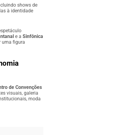
incluindo shows de
das à identidade
espetáculo
ntanal
e a
Sinfônica
r uma figura
onomia
ntro de Convenções
es visuais, galeria
nstitucionais, moda