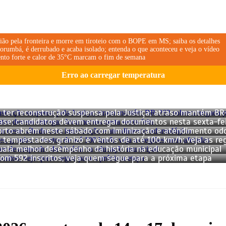
vião pela fronteira e morre em tiroteio com o BOPE em MS; saiba os detalhes
orumbá, é derrubado e acaba isolado; entenda o que aconteceu e veja o vídeo
nto forte e calor de 35°C marcam o fim de semana
Erro ao carregar temperatura
e ter reconstrução suspensa pela Justiça; atraso mantém BR
ase; candidatos devem entregar documentos nesta sexta-fe
orto abrem neste sábado com imunização e atendimento odo
: tempestades, granizo e ventos de até 100 km/h; veja as re
iguala melhor desempenho da história na educação municipal
com 592 inscritos; veja quem segue para a próxima etapa