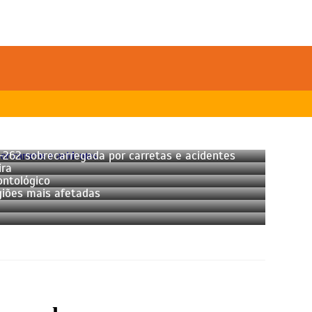
-262 sobrecarregada por carretas e acidentes
ira
ntológico
giões mais afetadas