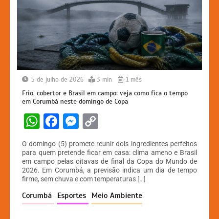
5 de julho de 2026
3 min
1 mês
Frio, cobertor e Brasil em campo: veja como fica o tempo
em Corumbá neste domingo de Copa
W
F
M
C
h
a
e
o
O domingo (5) promete reunir dois ingredientes perfeitos
at
c
s
p
para quem pretende ficar em casa: clima ameno e Brasil
em campo pelas oitavas de final da Copa do Mundo de
s
e
s
y
2026. Em Corumbá, a previsão indica um dia de tempo
A
b
e
Li
firme, sem chuva e com temperaturas […]
p
o
n
n
Corumbá
Esportes
Meio Ambiente
p
o
g
k