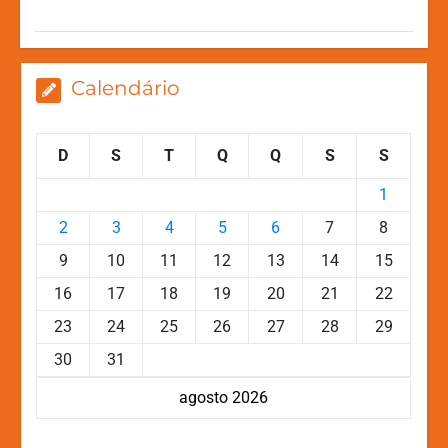
p
o
g
k
k
er
Calendário
D
S
T
Q
Q
S
S
1
2
3
4
5
6
7
8
9
10
11
12
13
14
15
16
17
18
19
20
21
22
23
24
25
26
27
28
29
30
31
agosto 2026