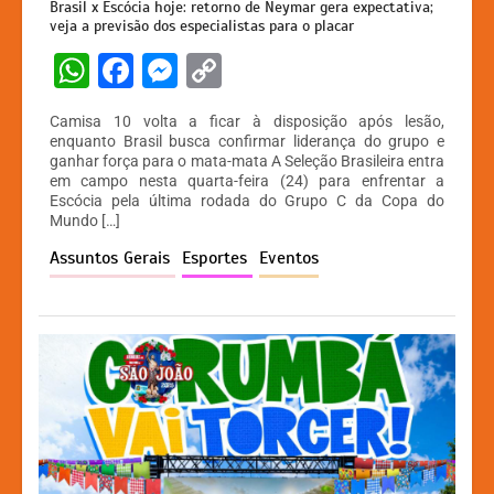
Brasil x Escócia hoje: retorno de Neymar gera expectativa;
veja a previsão dos especialistas para o placar
W
F
M
C
h
a
e
o
Camisa 10 volta a ficar à disposição após lesão,
at
c
s
p
enquanto Brasil busca confirmar liderança do grupo e
ganhar força para o mata-mata A Seleção Brasileira entra
s
e
s
y
em campo nesta quarta-feira (24) para enfrentar a
A
b
e
Li
Escócia pela última rodada do Grupo C da Copa do
Mundo […]
p
o
n
n
Assuntos Gerais
Esportes
Eventos
p
o
g
k
k
er