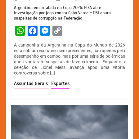
Argentina encurralada na Copa 2026: FIFA abre
investigação por jogo contra Cabo Verde e FBI apura
suspeitas de corrupção na Federação
W
F
M
C
h
a
e
o
A campanha da Argentina na Copa do Mundo de 2026
at
c
s
p
está sob um escrutínio sem precedentes, não apenas pelo
desempenho em campo, mas por uma série de polêmicas
s
e
s
y
que levantaram suspeitas de favorecimento. Enquanto a
A
b
e
Li
seleção de Lionel Messi avança após uma vitória
controversa sobre […]
p
o
n
n
Assuntos Gerais
Esportes
p
o
g
k
k
er