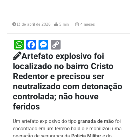
13 de abril de 2026
5 min
4 meses
W
F
M
C
h
a
e
o
Artefato explosivo foi
at
c
s
p
localizado no bairro Cristo
s
e
s
y
Redentor e precisou ser
A
b
e
Li
neutralizado com detonação
p
o
n
n
controlada; não houve
p
o
g
k
feridos
k
er
Um artefato explosivo do tipo
granada de mão
foi
encontrado em um terreno baldio e mobilizou uma
operação de segurança da
Polícia Militar
e do