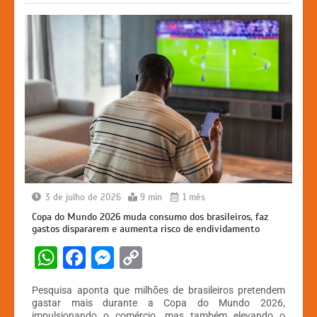
k
er
3 de julho de 2026
9 min
1 mês
Copa do Mundo 2026 muda consumo dos brasileiros, faz
gastos dispararem e aumenta risco de endividamento
W
F
M
C
h
a
e
o
Pesquisa aponta que milhões de brasileiros pretendem
at
c
s
p
gastar mais durante a Copa do Mundo 2026,
impulsionando o comércio, mas também elevando o