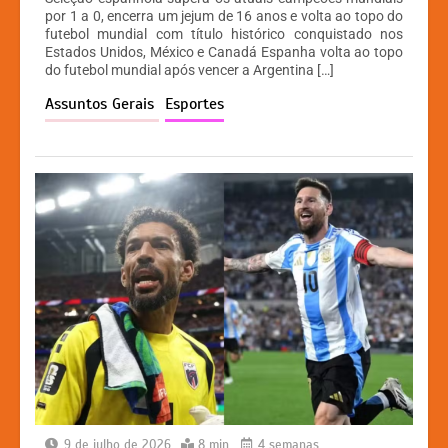
at
c
s
p
por 1 a 0, encerra um jejum de 16 anos e volta ao topo do
futebol mundial com título histórico conquistado nos
s
e
s
y
Estados Unidos, México e Canadá Espanha volta ao topo
A
b
e
Li
do futebol mundial após vencer a Argentina […]
p
o
n
n
Assuntos Gerais
Esportes
p
o
g
k
k
er
9 de julho de 2026
8 min
4 semanas