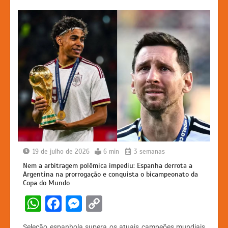
19 de julho de 2026
6 min
3 semanas
Nem a arbitragem polêmica impediu: Espanha derrota a
Argentina na prorrogação e conquista o bicampeonato da
Copa do Mundo
W
F
M
C
h
a
e
o
Seleção espanhola supera os atuais campeões mundiais