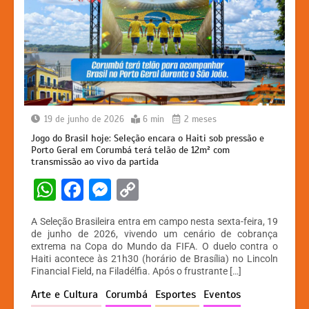
19 de junho de 2026
6 min
2 meses
Jogo do Brasil hoje: Seleção encara o Haiti sob pressão e
Porto Geral em Corumbá terá telão de 12m² com
transmissão ao vivo da partida
W
F
M
C
h
a
e
o
A Seleção Brasileira entra em campo nesta sexta-feira, 19
at
c
s
p
de junho de 2026, vivendo um cenário de cobrança
extrema na Copa do Mundo da FIFA. O duelo contra o
s
e
s
y
Haiti acontece às 21h30 (horário de Brasília) no Lincoln
A
b
e
Li
Financial Field, na Filadélfia. Após o frustrante […]
p
o
n
n
Arte e Cultura
Corumbá
Esportes
Eventos