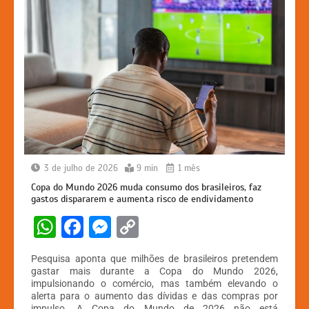
3 de julho de 2026
9 min
1 mês
Copa do Mundo 2026 muda consumo dos brasileiros, faz
gastos dispararem e aumenta risco de endividamento
W
F
M
C
h
a
e
o
Pesquisa aponta que milhões de brasileiros pretendem
at
c
s
p
gastar mais durante a Copa do Mundo 2026,
impulsionando o comércio, mas também elevando o
s
e
s
y
alerta para o aumento das dívidas e das compras por
impulso. A Copa do Mundo de 2026 não está