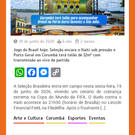
19 de junho de 2026
6 min
2 meses
Jogo do Brasil hoje: Seleção encara o Haiti sob pressão e
Porto Geral em Corumbá terá telão de 12m² com
transmissão ao vivo da partida
W
F
M
C
h
a
e
o
A Seleção Brasileira entra em campo nesta sexta-feira, 19
at
c
s
p
de junho de 2026, vivendo um cenário de cobrança
extrema na Copa do Mundo da FIFA. O duelo contra o
s
e
s
y
Haiti acontece às 21h30 (horário de Brasília) no Lincoln
A
b
e
Li
Financial Field, na Filadélfia. Após o frustrante […]
p
o
n
n
Arte e Cultura
Corumbá
Esportes
Eventos
p
o
g
k