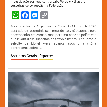
investigação por jogo contra Cabo Verde e FBI apura
suspeitas de corrupção na Federação
W
F
M
C
h
a
e
o
A campanha da Argentina na Copa do Mundo de 2026
at
c
s
p
está sob um escrutínio sem precedentes, não apenas pelo
desempenho em campo, mas por uma série de polêmicas
s
e
s
y
que levantaram suspeitas de favorecimento. Enquanto a
A
b
e
Li
seleção de Lionel Messi avança após uma vitória
controversa sobre […]
p
o
n
n
Assuntos Gerais
Esportes
p
o
g
k
k
er