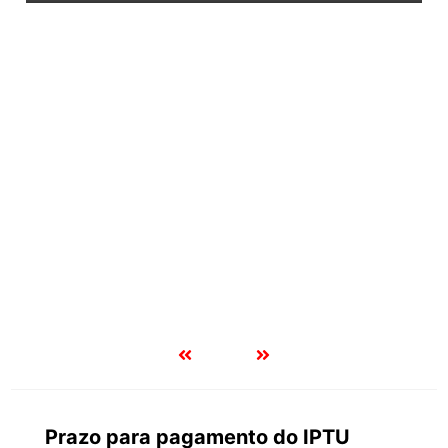
Ferrovia Malha Oeste, que liga Corumbá a São Paulo, pode
ter reconstrução suspensa pela Justiça; atraso mantém
BR-262 sobrecarregada por carretas e acidentes
Prazo para pagamento do IPTU