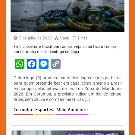
5 de julho de 2026
3 min
1 mês
Frio, cobertor e Brasil em campo: veja como fica o tempo
em Corumbá neste domingo de Copa
W
F
M
C
h
a
e
o
O domingo (5) promete reunir dois ingredientes perfeitos
at
c
s
p
para quem pretende ficar em casa: clima ameno e Brasil
em campo pelas oitavas de final da Copa do Mundo de
s
e
s
y
2026. Em Corumbá, a previsão indica um dia de tempo
A
b
e
Li
firme, sem chuva e com temperaturas […]
p
o
n
n
Corumbá
Esportes
Meio Ambiente
p
o
g
k
k
er