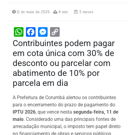
11 de maio de 2026
4 min
3 meses
W
F
M
C
h
a
e
o
Contribuintes podem pagar
at
c
s
p
em cota única com 30% de
s
e
s
y
desconto ou parcelar com
A
b
e
Li
abatimento de 10% por
p
o
n
n
parcela em dia
p
o
g
k
k
er
A Prefeitura de Corumbá alertou os contribuintes
para o encerramento do prazo de pagamento do
IPTU 2026
, que vence nesta
segunda-feira, 11 de
maio
. Considerado uma das principais fontes de
arrecadação municipal, o imposto tem papel direto
no financiamento de obras e serviços públicos