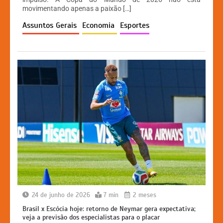
A
b
e
Li
movimentando apenas a paixão […]
p
o
n
n
Assuntos Gerais
Economia
Esportes
p
o
g
k
k
er
24 de junho de 2026
7 min
2 meses
Brasil x Escócia hoje: retorno de Neymar gera expectativa;
veja a previsão dos especialistas para o placar