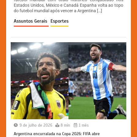
s
e
s
y
Estados Unidos, México e Canadá Espanha volta ao topo
A
b
e
Li
do futebol mundial após vencer a Argentina […]
p
o
n
n
Assuntos Gerais
Esportes
p
o
g
k
k
er
9 de julho de 2026
8 min
1 mês
Argentina encurralada na Copa 2026: FIFA abre