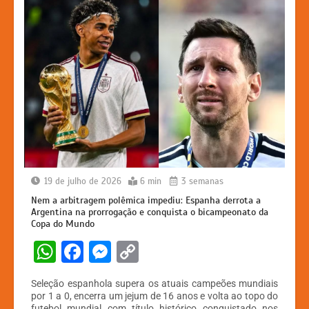
19 de julho de 2026
6 min
3 semanas
Nem a arbitragem polêmica impediu: Espanha derrota a
Argentina na prorrogação e conquista o bicampeonato da
Copa do Mundo
W
F
M
C
h
a
e
o
Seleção espanhola supera os atuais campeões mundiais
at
c
s
p
por 1 a 0, encerra um jejum de 16 anos e volta ao topo do
futebol mundial com título histórico conquistado nos