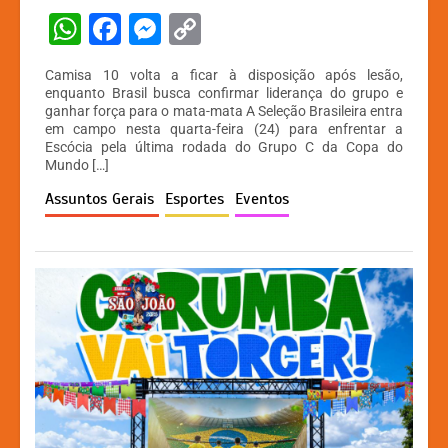
W
F
M
C
h
a
e
o
Camisa 10 volta a ficar à disposição após lesão,
at
c
s
p
enquanto Brasil busca confirmar liderança do grupo e
ganhar força para o mata-mata A Seleção Brasileira entra
s
e
s
y
em campo nesta quarta-feira (24) para enfrentar a
A
b
e
Li
Escócia pela última rodada do Grupo C da Copa do
Mundo […]
p
o
n
n
Assuntos Gerais
Esportes
Eventos
p
o
g
k
k
er