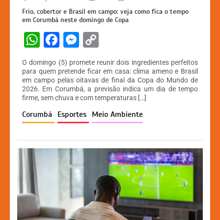
Frio, cobertor e Brasil em campo: veja como fica o tempo
em Corumbá neste domingo de Copa
W
F
M
C
h
a
e
o
O domingo (5) promete reunir dois ingredientes perfeitos
at
c
s
p
para quem pretende ficar em casa: clima ameno e Brasil
em campo pelas oitavas de final da Copa do Mundo de
s
e
s
y
2026. Em Corumbá, a previsão indica um dia de tempo
A
b
e
Li
firme, sem chuva e com temperaturas […]
p
o
n
n
Corumbá
Esportes
Meio Ambiente
p
o
g
k
k
er