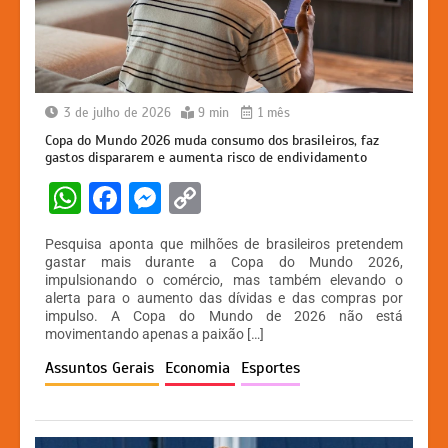
3 de julho de 2026
9 min
1 mês
Copa do Mundo 2026 muda consumo dos brasileiros, faz
gastos dispararem e aumenta risco de endividamento
W
F
M
C
h
a
e
o
Pesquisa aponta que milhões de brasileiros pretendem
at
c
s
p
gastar mais durante a Copa do Mundo 2026,
impulsionando o comércio, mas também elevando o
s
e
s
y
alerta para o aumento das dívidas e das compras por
A
b
e
Li
impulso. A Copa do Mundo de 2026 não está
movimentando apenas a paixão […]
p
o
n
n
Assuntos Gerais
Economia
Esportes
p
o
g
k
k
er