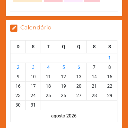
p
o
g
k
k
er
Calendário
D
S
T
Q
Q
S
S
1
2
3
4
5
6
7
8
9
10
11
12
13
14
15
16
17
18
19
20
21
22
23
24
25
26
27
28
29
30
31
agosto 2026