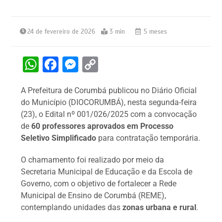
24 de fevereiro de 2026
3 min
5 meses
W
F
M
C
h
a
e
o
A Prefeitura de Corumbá publicou no Diário Oficial
at
c
s
p
do Município (DIOCORUMBÁ), nesta segunda-feira
s
e
s
y
(23), o Edital nº 001/026/2025 com a convocação
A
b
e
Li
de
60 professores aprovados em Processo
Seletivo Simplificado
para contratação temporária.
p
o
n
n
p
o
g
k
O chamamento foi realizado por meio da
k
er
Secretaria Municipal de Educação e da Escola de
Governo, com o objetivo de fortalecer a Rede
Municipal de Ensino de Corumbá (REME),
contemplando unidades das
zonas urbana e rural
.