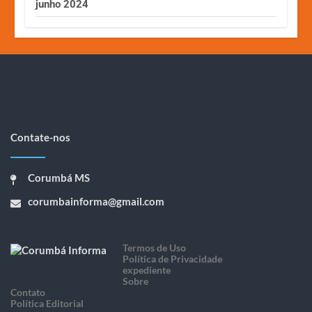
junho 2024
Contate-nos
Corumbá MS
corumbainforma@gmail.com
Termos de Uso
Política de Privacidade
expediente
Sobre
Contato
Política Editorial