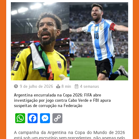
k
er
9 de julho de 2026
8 min
4 semanas
Argentina encurralada na Copa 2026: FIFA abre
investigação por jogo contra Cabo Verde e FBI apura
suspeitas de corrupção na Federação
W
F
M
C
h
a
e
o
A campanha da Argentina na Copa do Mundo de 2026
at
c
s
p
está sob um escrutínio sem precedentes, não apenas pelo