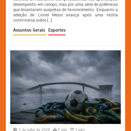
desempenho em campo, mas por uma série de polêmicas
s
e
s
y
que levantaram suspeitas de favorecimento. Enquanto a
A
b
e
Li
seleção de Lionel Messi avança após uma vitória
controversa sobre […]
p
o
n
n
Assuntos Gerais
Esportes
p
o
g
k
k
er
5 de julho de 2026
3 min
1 mês