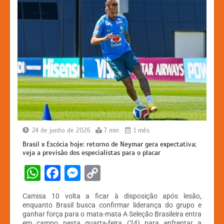
24 de junho de 2026
7 min
1 mês
Brasil x Escócia hoje: retorno de Neymar gera expectativa;
veja a previsão dos especialistas para o placar
W
F
M
C
h
a
e
o
Camisa 10 volta a ficar à disposição após lesão,
at
c
s
p
enquanto Brasil busca confirmar liderança do grupo e
ganhar força para o mata-mata A Seleção Brasileira entra
s
e
s
y
em campo nesta quarta-feira (24) para enfrentar a