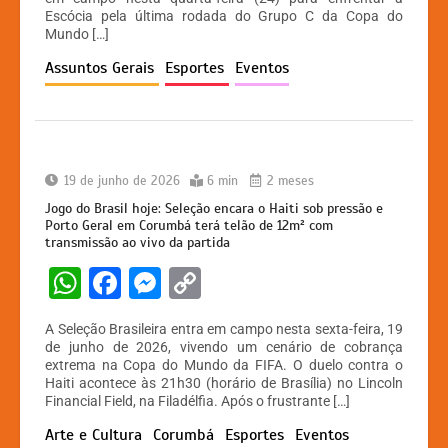
A
b
e
Li
Escócia pela última rodada do Grupo C da Copa do
Mundo […]
p
o
n
n
Assuntos Gerais
Esportes
Eventos
p
o
g
k
k
er
19 de junho de 2026
6 min
2 meses
Jogo do Brasil hoje: Seleção encara o Haiti sob pressão e
Porto Geral em Corumbá terá telão de 12m² com
transmissão ao vivo da partida
W
F
M
C
h
a
e
o
A Seleção Brasileira entra em campo nesta sexta-feira, 19
at
c
s
p
de junho de 2026, vivendo um cenário de cobrança
extrema na Copa do Mundo da FIFA. O duelo contra o
s
e
s
y
Haiti acontece às 21h30 (horário de Brasília) no Lincoln
A
b
e
Li
Financial Field, na Filadélfia. Após o frustrante […]
p
o
n
n
Arte e Cultura
Corumbá
Esportes
Eventos