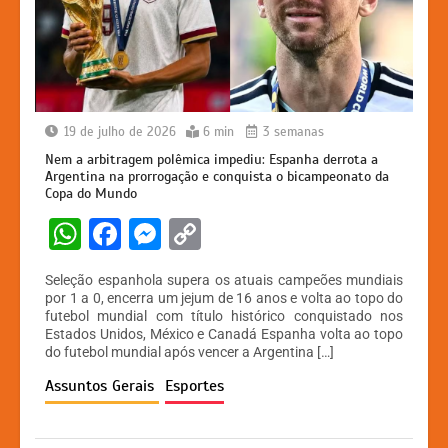
19 de julho de 2026
6 min
3 semanas
Nem a arbitragem polêmica impediu: Espanha derrota a
Argentina na prorrogação e conquista o bicampeonato da
Copa do Mundo
W
F
M
C
h
a
e
o
Seleção espanhola supera os atuais campeões mundiais
at
c
s
p
por 1 a 0, encerra um jejum de 16 anos e volta ao topo do
futebol mundial com título histórico conquistado nos
s
e
s
y
Estados Unidos, México e Canadá Espanha volta ao topo
A
b
e
Li
do futebol mundial após vencer a Argentina […]
p
o
n
n
Assuntos Gerais
Esportes
p
o
g
k