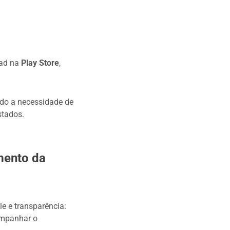
oad na
Play Store
,
ndo a necessidade de
stados.
mento da
e e transparência:
ompanhar o