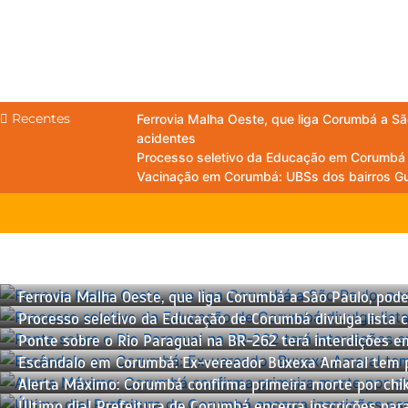
Recentes
Ferrovia Malha Oeste, que liga Corumbá a S
acidentes
Processo seletivo da Educação em Corumbá e
Vacinação em Corumbá: UBSs dos bairros Gu
Ferrovia Malha Oeste, que liga Corumbá a São Paulo, pod
Processo seletivo da Educação de Corumbá divulga lista 
Ponte sobre o Rio Paraguai na BR-262 terá interdições em
Escândalo em Corumbá: Ex-vereador Buxexa Amaral tem pri
Alerta Máximo: Corumbá confirma primeira morte por chik
Último dia! Prefeitura de Corumbá encerra inscrições par