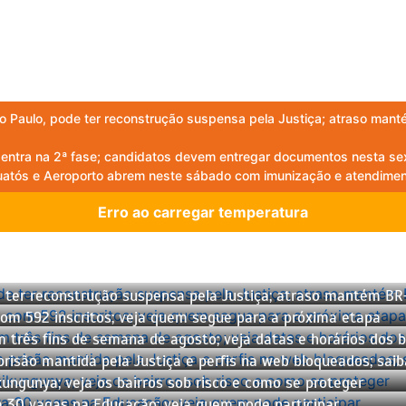
ão Paulo, pode ter reconstrução suspensa pela Justiça; atraso man
ntra na 2ª fase; candidatos devem entregar documentos nesta sex
atós e Aeroporto abrem neste sábado com imunização e atendimen
Erro ao carregar temperatura
e ter reconstrução suspensa pela Justiça; atraso mantém BR
com 592 inscritos; veja quem segue para a próxima etapa
 três fins de semana de agosto; veja datas e horários dos 
são mantida pela Justiça e perfis na web bloqueados; saiba
ungunya; veja os bairros sob risco e como se proteger
a 30 vagas na Educação; veja quem pode participar