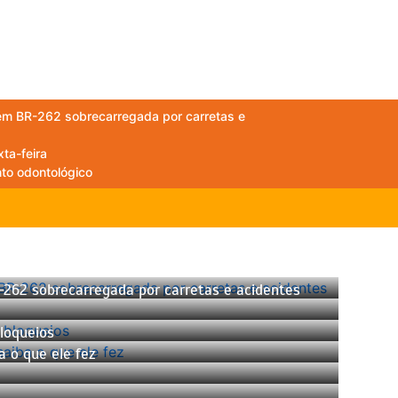
tém BR-262 sobrecarregada por carretas e
ta-feira
to odontológico
-262 sobrecarregada por carretas e acidentes
bloqueios
 o que ele fez