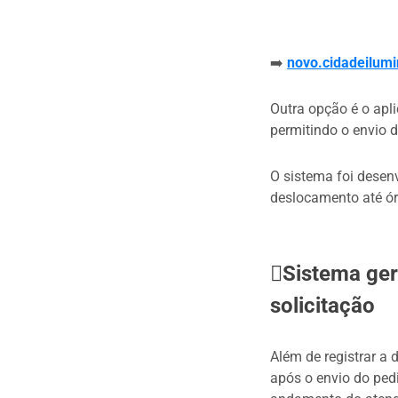
➡️
novo.cidadeilum
Outra opção é o apl
permitindo o envio d
O sistema foi desen
deslocamento até ór
Sistema ge
solicitação
Além de registrar a
após o envio do ped