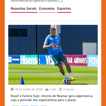
movimentando apenas a paixão […]
p
o
n
n
Assuntos Gerais
Economia
Esportes
p
o
g
k
k
er
24 de junho de 2026
7 min
2 meses
Brasil x Escócia hoje: retorno de Neymar gera expectativa;
veja a previsão dos especialistas para o placar