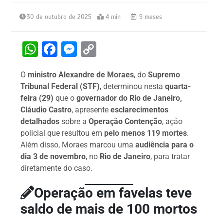
30 de outubro de 2025
4 min
9 meses
W
F
M
C
h
a
e
o
O
ministro Alexandre de Moraes
, do
Supremo
at
c
s
p
Tribunal Federal (STF)
, determinou nesta
quarta-
s
e
s
y
feira (29)
que o
governador do Rio de Janeiro,
A
b
e
Li
Cláudio Castro
, apresente
esclarecimentos
detalhados
sobre a
Operação Contenção
, ação
p
o
n
n
policial que resultou em
pelo menos 119 mortes
.
p
o
g
k
Além disso, Moraes marcou uma
audiência para o
k
er
dia 3 de novembro
, no
Rio de Janeiro
, para tratar
diretamente do caso.
Operação em favelas teve
saldo de mais de 100 mortos