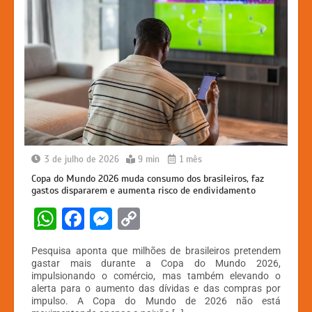
3 de julho de 2026
9 min
1 mês
Copa do Mundo 2026 muda consumo dos brasileiros, faz
gastos dispararem e aumenta risco de endividamento
W
F
M
C
h
a
e
o
Pesquisa aponta que milhões de brasileiros pretendem
at
c
s
p
gastar mais durante a Copa do Mundo 2026,
impulsionando o comércio, mas também elevando o
s
e
s
y
alerta para o aumento das dívidas e das compras por
A
b
e
Li
impulso. A Copa do Mundo de 2026 não está