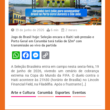
19 de junho de 2026
6 min
2 meses
Jogo do Brasil hoje: Seleção encara o Haiti sob pressão e
Porto Geral em Corumbá terá telão de 12m² com
transmissão ao vivo da partida
W
F
M
C
h
a
e
o
A Seleção Brasileira entra em campo nesta sexta-feira, 19
at
c
s
p
de junho de 2026, vivendo um cenário de cobrança
extrema na Copa do Mundo da FIFA. O duelo contra o
s
e
s
y
Haiti acontece às 21h30 (horário de Brasília) no Lincoln
A
b
e
Li
Financial Field, na Filadélfia. Após o frustrante […]
p
o
n
n
Arte e Cultura
Corumbá
Esportes
Eventos
p
o
g
k