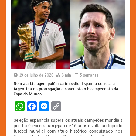
19 de julho de 2026
6 min
3 semanas
Nem a arbitragem polêmica impediu: Espanha derrota a
Argentina na prorrogação e conquista o bicampeonato da
Copa do Mundo
W
F
M
C
h
a
e
o
Seleção espanhola supera os atuais campeões mundiais
at
c
s
p
por 1 a 0, encerra um jejum de 16 anos e volta ao topo do
futebol mundial com título histórico conquistado nos
s
e
s
y