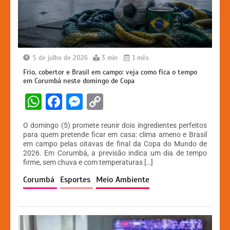
5 de julho de 2026
3 min
1 mês
Frio, cobertor e Brasil em campo: veja como fica o tempo
em Corumbá neste domingo de Copa
W
F
M
C
h
a
e
o
O domingo (5) promete reunir dois ingredientes perfeitos
at
c
s
p
para quem pretende ficar em casa: clima ameno e Brasil
em campo pelas oitavas de final da Copa do Mundo de
s
e
s
y
2026. Em Corumbá, a previsão indica um dia de tempo
A
b
e
Li
firme, sem chuva e com temperaturas […]
p
o
n
n
Corumbá
Esportes
Meio Ambiente
p
o
g
k
k
er