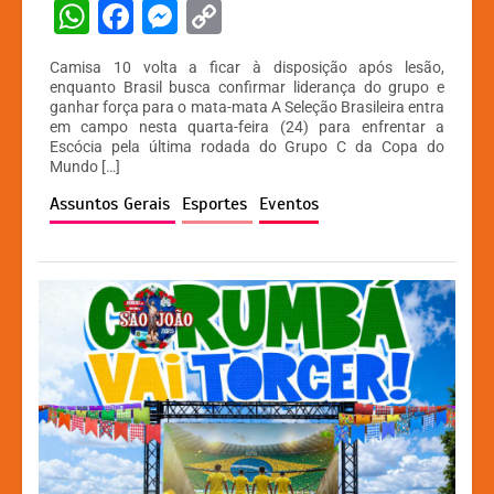
W
F
M
C
h
a
e
o
Camisa 10 volta a ficar à disposição após lesão,
at
c
s
p
enquanto Brasil busca confirmar liderança do grupo e
ganhar força para o mata-mata A Seleção Brasileira entra
s
e
s
y
em campo nesta quarta-feira (24) para enfrentar a
A
b
e
Li
Escócia pela última rodada do Grupo C da Copa do
Mundo […]
p
o
n
n
Assuntos Gerais
Esportes
Eventos
p
o
g
k
k
er