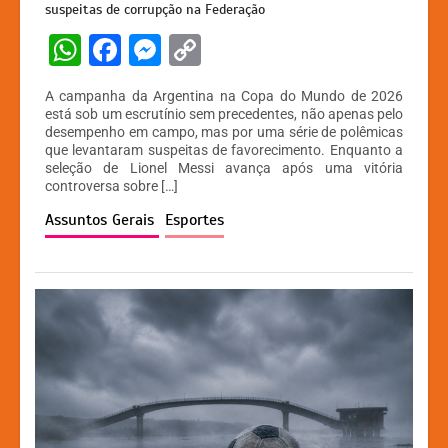
suspeitas de corrupção na Federação
W
F
M
C
h
a
e
o
A campanha da Argentina na Copa do Mundo de 2026
at
c
s
p
está sob um escrutínio sem precedentes, não apenas pelo
desempenho em campo, mas por uma série de polêmicas
s
e
s
y
que levantaram suspeitas de favorecimento. Enquanto a
A
b
e
Li
seleção de Lionel Messi avança após uma vitória
controversa sobre […]
p
o
n
n
Assuntos Gerais
Esportes
p
o
g
k
k
er