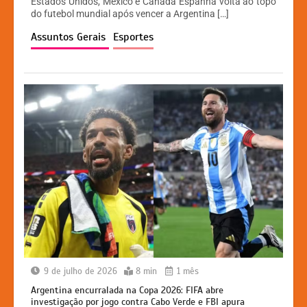
Estados Unidos, México e Canadá Espanha volta ao topo
A
b
e
Li
do futebol mundial após vencer a Argentina […]
p
o
n
n
Assuntos Gerais
Esportes
p
o
g
k
k
er
9 de julho de 2026
8 min
1 mês
Argentina encurralada na Copa 2026: FIFA abre
investigação por jogo contra Cabo Verde e FBI apura