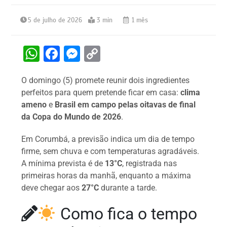
5 de julho de 2026
3 min
1 mês
W
F
M
C
h
a
e
o
O domingo (5) promete reunir dois ingredientes
at
c
s
p
perfeitos para quem pretende ficar em casa:
clima
s
e
s
y
ameno
e
Brasil em campo pelas oitavas de final
A
b
e
Li
da Copa do Mundo de 2026
.
p
o
n
n
Em Corumbá, a previsão indica um dia de tempo
p
o
g
k
firme, sem chuva e com temperaturas agradáveis.
k
er
A mínima prevista é de
13°C
, registrada nas
primeiras horas da manhã, enquanto a máxima
deve chegar aos
27°C
durante a tarde.
Como fica o tempo