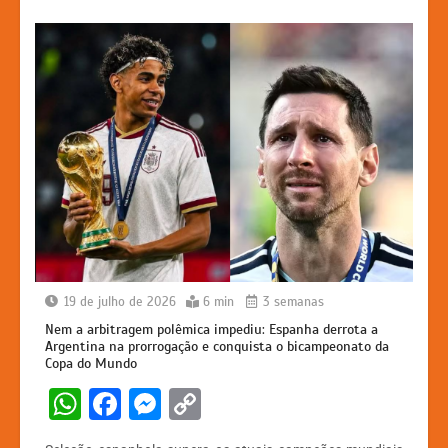
19 de julho de 2026
6 min
3 semanas
Nem a arbitragem polêmica impediu: Espanha derrota a
Argentina na prorrogação e conquista o bicampeonato da
Copa do Mundo
W
F
M
C
h
a
e
o