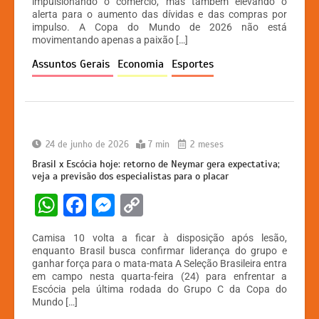
impulsionando o comércio, mas também elevando o
s
e
s
y
alerta para o aumento das dívidas e das compras por
A
b
e
Li
impulso. A Copa do Mundo de 2026 não está
movimentando apenas a paixão […]
p
o
n
n
Assuntos Gerais
Economia
Esportes
p
o
g
k
k
er
24 de junho de 2026
7 min
2 meses
Brasil x Escócia hoje: retorno de Neymar gera expectativa;
veja a previsão dos especialistas para o placar
W
F
M
C
h
a
e
o
Camisa 10 volta a ficar à disposição após lesão,
at
c
s
p
enquanto Brasil busca confirmar liderança do grupo e
ganhar força para o mata-mata A Seleção Brasileira entra
s
e
s
y
em campo nesta quarta-feira (24) para enfrentar a
A
b
e
Li
Escócia pela última rodada do Grupo C da Copa do
Mundo […]
p
o
n
n