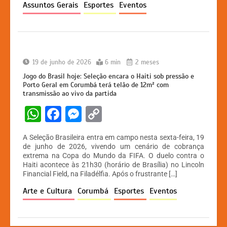
Assuntos Gerais
Esportes
Eventos
p
o
g
k
k
er
19 de junho de 2026
6 min
2 meses
Jogo do Brasil hoje: Seleção encara o Haiti sob pressão e
Porto Geral em Corumbá terá telão de 12m² com
transmissão ao vivo da partida
W
F
M
C
h
a
e
o
A Seleção Brasileira entra em campo nesta sexta-feira, 19
at
c
s
p
de junho de 2026, vivendo um cenário de cobrança
extrema na Copa do Mundo da FIFA. O duelo contra o
s
e
s
y
Haiti acontece às 21h30 (horário de Brasília) no Lincoln
A
b
e
Li
Financial Field, na Filadélfia. Após o frustrante […]
p
o
n
n
Arte e Cultura
Corumbá
Esportes
Eventos
p
o
g
k