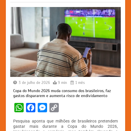
k
er
3 de julho de 2026
9 min
1 mês
Copa do Mundo 2026 muda consumo dos brasileiros, faz
gastos dispararem e aumenta risco de endividamento
W
F
M
C
h
a
e
o
Pesquisa aponta que milhões de brasileiros pretendem
at
c
s
p
gastar mais durante a Copa do Mundo 2026,