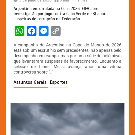
9 de julho de 2026
8 min
1 mês
Argentina encurralada na Copa 2026: FIFA abre
investigação por jogo contra Cabo Verde e FBI apura
suspeitas de corrupção na Federação
W
F
M
C
h
a
e
o
A campanha da Argentina na Copa do Mundo de 2026
at
c
s
p
está sob um escrutínio sem precedentes, não apenas pelo
desempenho em campo, mas por uma série de polêmicas
s
e
s
y
que levantaram suspeitas de favorecimento. Enquanto a
A
b
e
Li
seleção de Lionel Messi avança após uma vitória
controversa sobre […]
p
o
n
n
Assuntos Gerais
Esportes
p
o
g
k
k
er