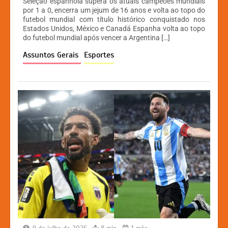
Seleção espanhola supera os atuais campeões mundiais
at
c
s
p
por 1 a 0, encerra um jejum de 16 anos e volta ao topo do
futebol mundial com título histórico conquistado nos
s
e
s
y
Estados Unidos, México e Canadá Espanha volta ao topo
A
b
e
Li
do futebol mundial após vencer a Argentina […]
p
o
n
n
Assuntos Gerais
Esportes
p
o
g
k
k
er