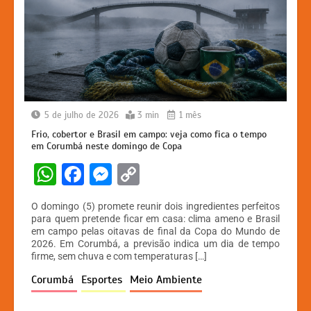
5 de julho de 2026
3 min
1 mês
Frio, cobertor e Brasil em campo: veja como fica o tempo
em Corumbá neste domingo de Copa
W
F
M
C
h
a
e
o
O domingo (5) promete reunir dois ingredientes perfeitos
at
c
s
p
para quem pretende ficar em casa: clima ameno e Brasil
em campo pelas oitavas de final da Copa do Mundo de
s
e
s
y
2026. Em Corumbá, a previsão indica um dia de tempo
A
b
e
Li
firme, sem chuva e com temperaturas […]
p
o
n
n
Corumbá
Esportes
Meio Ambiente
p
o
g
k