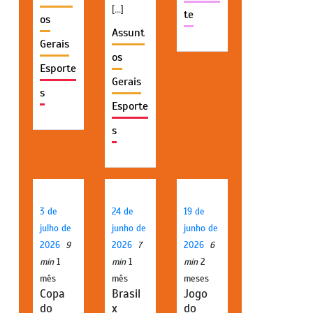
[…]
te
os
Assunt
Gerais
os
Esporte
Gerais
s
Esporte
s
3 de
24 de
19 de
julho de
junho de
junho de
2026
9
2026
7
2026
6
min
1
min
1
min
2
mês
mês
meses
Copa
Brasil
Jogo
do
x
do