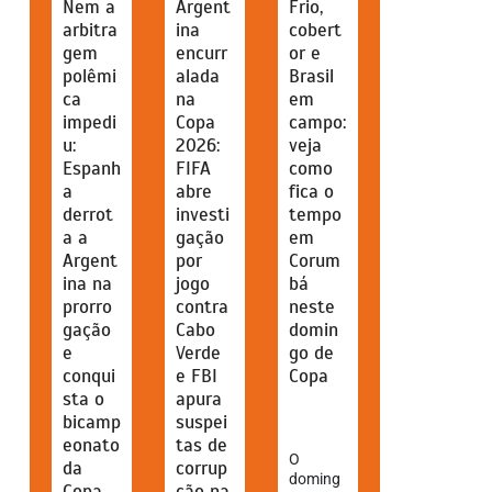
Nem a
Argent
Frio,
arbitra
ina
cobert
gem
encurr
or e
polêmi
alada
Brasil
ca
na
em
impedi
Copa
campo:
u:
2026:
veja
Espanh
FIFA
como
a
abre
fica o
derrot
investi
tempo
a a
gação
em
Argent
por
Corum
ina na
jogo
bá
prorro
contra
neste
gação
Cabo
domin
e
Verde
go de
conqui
e FBI
Copa
sta o
apura
bicamp
suspei
eonato
tas de
O
da
corrup
doming
Copa
ção na