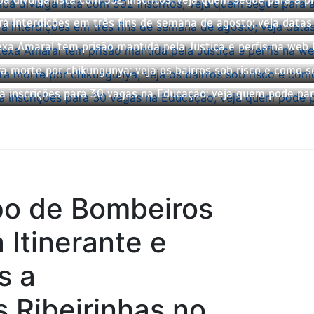
á interdições em três fins de semana de agosto; veja datas 
a Amaral tem prisão mantida pela Justiça e perfis na web b
a morte por chikungunya; veja os bairros sob risco e como s
a inscrições para 30 vagas na Educação; veja quem pode par
po de Bombeiros
 Itinerante e
s a
 Ribeirinhas no