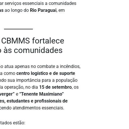
var serviços essenciais a comunidades
as
ao longo do
Rio Paraguai
, em
o CBMMS fortalece
o às comunidades
 atua apenas no combate a incêndios,
na como
centro logístico e de suporte
ando sua importância para a população
 da operação, no dia
15 de setembro
, os
verger”
e
“Tenente Maximiano”
es, estudantes e profissionais de
ecendo atendimentos essenciais.
stados estão: