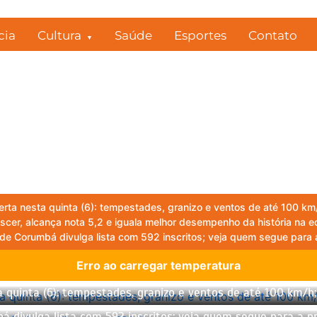
cia
Cultura
Saúde
Esportes
Contato
rta nesta quinta (6): tempestades, granizo e ventos de até 100 km/
scer, alcança nota 5,2 e iguala melhor desempenho da história na 
de Corumbá divulga lista com 592 inscritos; veja quem segue para
Erro ao carregar temperatura
quinta (6): tempestades, granizo e ventos de até 100 km/h;
á divulga lista com 592 inscritos; veja quem segue para a 