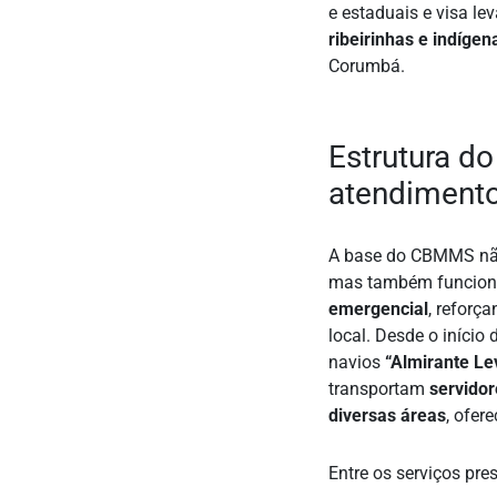
e estaduais e visa le
ribeirinhas e indígen
Corumbá.
Estrutura d
atendiment
A base do CBMMS não
mas também funcio
emergencial
, reforç
local. Desde o início
navios
“Almirante Le
transportam
servidor
diversas áreas
, ofer
Entre os serviços pre