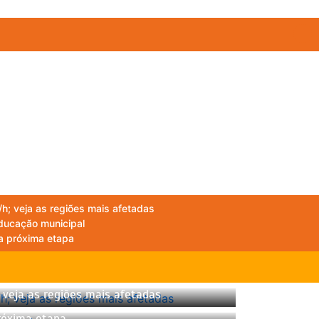
h; veja as regiões mais afetadas
educação municipal
 a próxima etapa
 veja as regiões mais afetadas
próxima etapa