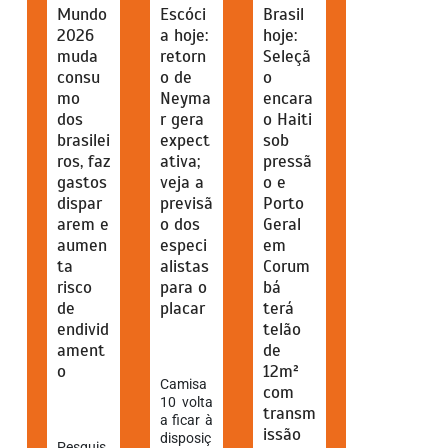
Mundo
Escóci
Brasil
2026
a hoje:
hoje:
muda
retorn
Seleçã
consu
o de
o
mo
Neyma
encara
dos
r gera
o Haiti
brasilei
expect
sob
ros, faz
ativa;
pressã
gastos
veja a
o e
dispar
previsã
Porto
arem e
o dos
Geral
aumen
especi
em
ta
alistas
Corum
risco
para o
bá
de
placar
terá
endivid
telão
ament
de
o
12m²
Camisa
com
10 volta
transm
a ficar à
issão
disposiç
Pesquis