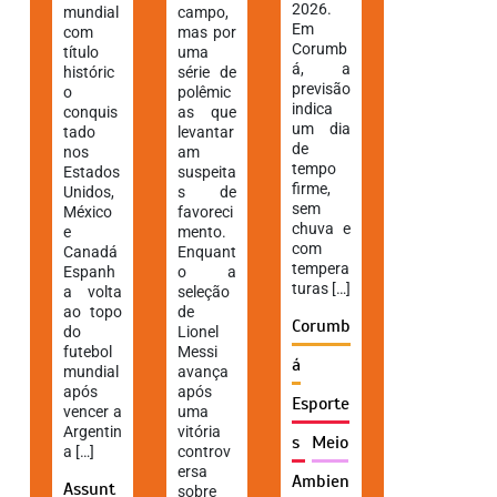
2026.
mundial
campo,
Em
com
mas por
Corumb
título
uma
á, a
históric
série de
previsão
o
polêmic
indica
conquis
as que
um dia
tado
levantar
de
nos
am
tempo
Estados
suspeita
firme,
Unidos,
s de
sem
México
favoreci
chuva e
e
mento.
com
Canadá
Enquant
tempera
Espanh
o a
turas […]
a volta
seleção
ao topo
de
Corumb
do
Lionel
futebol
Messi
á
mundial
avança
após
após
Esporte
vencer a
uma
Argentin
vitória
s
Meio
a […]
controv
ersa
Ambien
Assunt
sobre