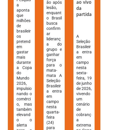
ao vivo
ão após
a
lesão,
da
aponta
enquant
partida
que
o Brasil
milhões
busca
de
confirm
brasileir
ar
os
A
lideranç
pretend
Seleção
a do
em
Brasileir
grupo e
gastar
a entra
ganhar
mais
em
força
durante
campo
para o
a Copa
nesta
mata-
do
sexta-
mata A
Mundo
feira, 19
Seleção
2026,
de junho
Brasileir
impulsio
de 2026,
a entra
nando o
vivendo
em
comérci
um
campo
o, mas
cenário
nesta
também
de
quarta-
elevand
cobranç
feira
o o
a
(24)
alerta
extrema
para