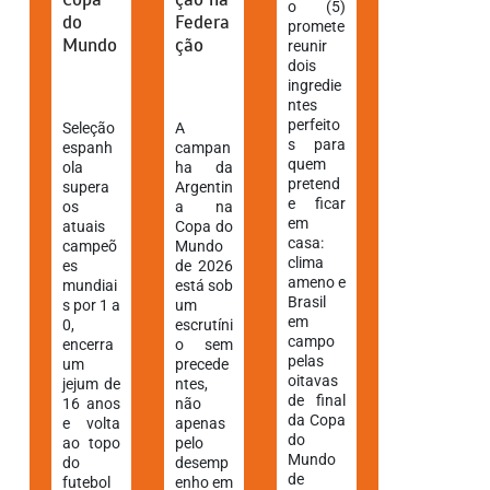
o (5)
do
Federa
promete
Mundo
ção
reunir
dois
ingredie
ntes
perfeito
Seleção
A
s para
espanh
campan
quem
ola
ha da
pretend
supera
Argentin
e ficar
os
a na
em
atuais
Copa do
casa:
campeõ
Mundo
clima
es
de 2026
ameno e
mundiai
está sob
Brasil
s por 1 a
um
em
0,
escrutíni
campo
encerra
o sem
pelas
um
precede
oitavas
jejum de
ntes,
de final
16 anos
não
da Copa
e volta
apenas
do
ao topo
pelo
Mundo
do
desemp
de
futebol
enho em