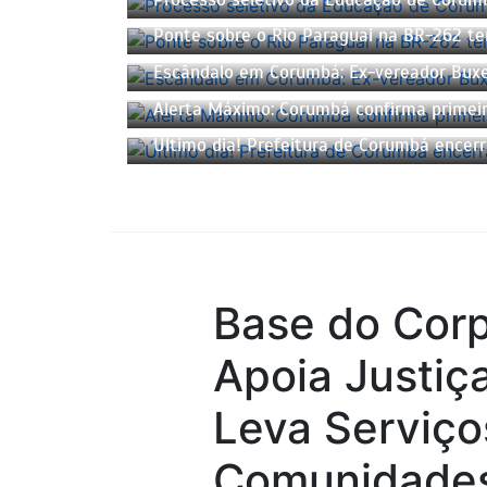
Ponte sobre o Rio Paraguai na BR-262 ter
Escândalo em Corumbá: Ex-vereador Buxex
Alerta Máximo: Corumbá confirma primeir
Último dia! Prefeitura de Corumbá encerr
Base do Cor
Apoia Justiça
Leva Serviço
Comunidades