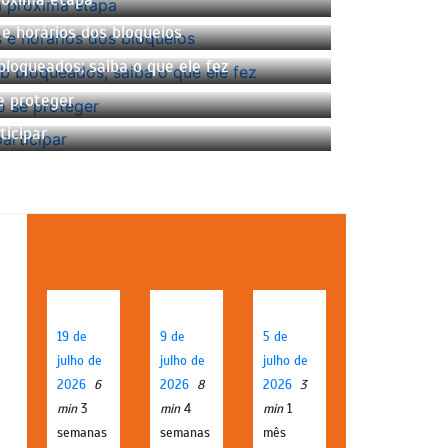
e horários dos bloqueios
loqueados; saiba o que ele fez
e proteger
ticipar
ESPORTES
19 de
9 de
5 de
julho de
julho de
julho de
2026
6
2026
8
2026
3
min
3
min
4
min
1
semanas
semanas
mês