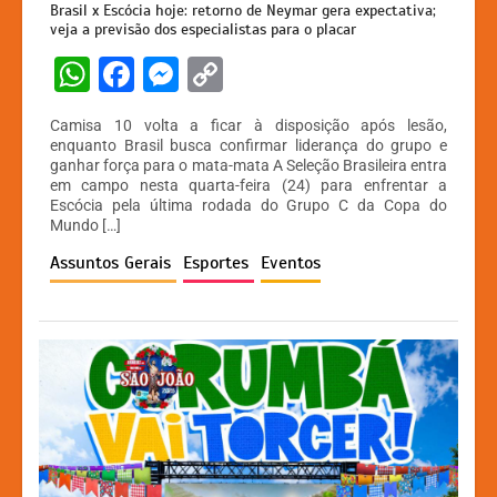
Brasil x Escócia hoje: retorno de Neymar gera expectativa;
veja a previsão dos especialistas para o placar
W
F
M
C
h
a
e
o
Camisa 10 volta a ficar à disposição após lesão,
at
c
s
p
enquanto Brasil busca confirmar liderança do grupo e
ganhar força para o mata-mata A Seleção Brasileira entra
s
e
s
y
em campo nesta quarta-feira (24) para enfrentar a
A
b
e
Li
Escócia pela última rodada do Grupo C da Copa do
Mundo […]
p
o
n
n
Assuntos Gerais
Esportes
Eventos
p
o
g
k
k
er