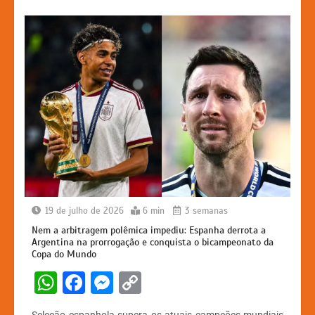
19 de julho de 2026
6 min
3 semanas
Nem a arbitragem polêmica impediu: Espanha derrota a
Argentina na prorrogação e conquista o bicampeonato da
Copa do Mundo
W
F
M
C
h
a
e
o