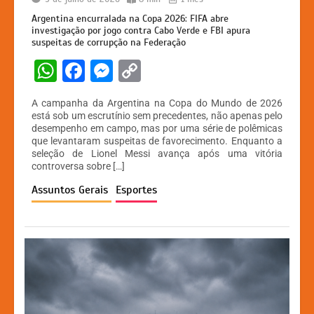
Argentina encurralada na Copa 2026: FIFA abre
investigação por jogo contra Cabo Verde e FBI apura
suspeitas de corrupção na Federação
W
F
M
C
h
a
e
o
A campanha da Argentina na Copa do Mundo de 2026
at
c
s
p
está sob um escrutínio sem precedentes, não apenas pelo
desempenho em campo, mas por uma série de polêmicas
s
e
s
y
que levantaram suspeitas de favorecimento. Enquanto a
A
b
e
Li
seleção de Lionel Messi avança após uma vitória
controversa sobre […]
p
o
n
n
Assuntos Gerais
Esportes
p
o
g
k
k
er