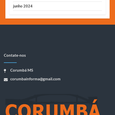
junho 2024
Contate-nos
Corumbá MS
corumbainforma@gmail.com