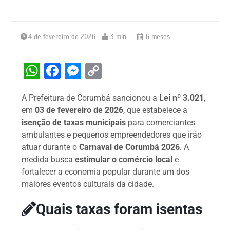
4 de fevereiro de 2026
3 min
6 meses
W
F
M
C
h
a
e
o
A Prefeitura de Corumbá sancionou a
Lei nº 3.021
,
at
c
s
p
em
03 de fevereiro de 2026
, que estabelece a
s
e
s
y
isenção de taxas municipais
para comerciantes
A
b
e
Li
ambulantes e pequenos empreendedores que irão
atuar durante o
Carnaval de Corumbá 2026
. A
p
o
n
n
medida busca
estimular o comércio local
e
p
o
g
k
fortalecer a economia popular durante um dos
k
er
maiores eventos culturais da cidade.
Quais taxas foram isentas