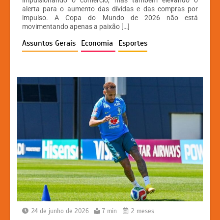
impulsionando o comércio, mas também elevando o
s
e
s
y
alerta para o aumento das dívidas e das compras por
A
b
e
Li
impulso. A Copa do Mundo de 2026 não está
movimentando apenas a paixão […]
p
o
n
n
Assuntos Gerais
Economia
Esportes
p
o
g
k
k
er
24 de junho de 2026
7 min
2 meses