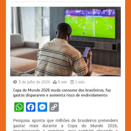
k
er
3 de julho de 2026
9 min
1 mês
Copa do Mundo 2026 muda consumo dos brasileiros, faz
gastos dispararem e aumenta risco de endividamento
W
F
M
C
h
a
e
o
Pesquisa aponta que milhões de brasileiros pretendem
at
c
s
p
gastar mais durante a Copa do Mundo 2026,