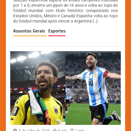
Seleção espanhola supera os atuais campeões mundiais
at
c
s
p
por 1 a 0, encerra um jejum de 16 anos e volta ao topo do
futebol mundial com título histórico conquistado nos
s
e
s
y
Estados Unidos, México e Canadá Espanha volta ao topo
A
b
e
Li
do futebol mundial após vencer a Argentina […]
p
o
n
n
Assuntos Gerais
Esportes
p
o
g
k
k
er
9 de julho de 2026
8 min
1 mês