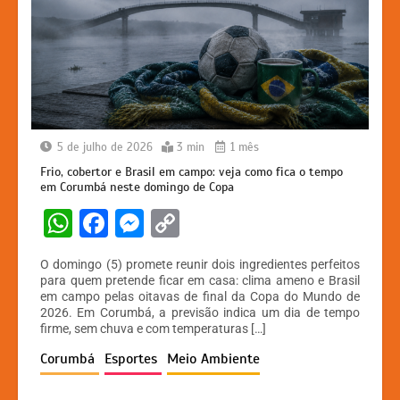
5 de julho de 2026
3 min
1 mês
Frio, cobertor e Brasil em campo: veja como fica o tempo
em Corumbá neste domingo de Copa
W
F
M
C
h
a
e
o
O domingo (5) promete reunir dois ingredientes perfeitos
at
c
s
p
para quem pretende ficar em casa: clima ameno e Brasil
em campo pelas oitavas de final da Copa do Mundo de
s
e
s
y
2026. Em Corumbá, a previsão indica um dia de tempo
A
b
e
Li
firme, sem chuva e com temperaturas […]
p
o
n
n
Corumbá
Esportes
Meio Ambiente
p
o
g
k