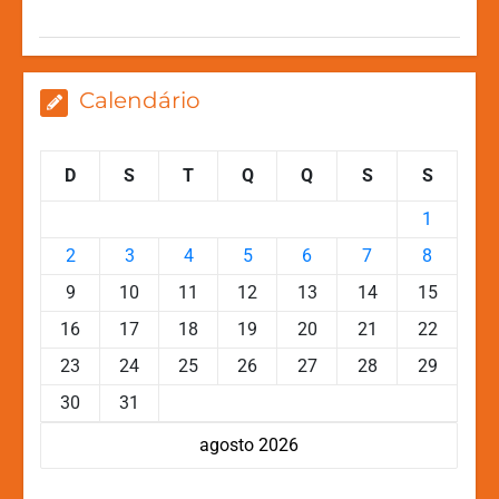
p
o
g
k
k
er
Calendário
D
S
T
Q
Q
S
S
1
2
3
4
5
6
7
8
9
10
11
12
13
14
15
16
17
18
19
20
21
22
23
24
25
26
27
28
29
30
31
agosto 2026