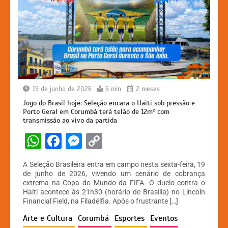
19 de junho de 2026
6 min
2 meses
Jogo do Brasil hoje: Seleção encara o Haiti sob pressão e
Porto Geral em Corumbá terá telão de 12m² com
transmissão ao vivo da partida
W
F
M
C
h
a
e
o
A Seleção Brasileira entra em campo nesta sexta-feira, 19
at
c
s
p
de junho de 2026, vivendo um cenário de cobrança
extrema na Copa do Mundo da FIFA. O duelo contra o
s
e
s
y
Haiti acontece às 21h30 (horário de Brasília) no Lincoln
A
b
e
Li
Financial Field, na Filadélfia. Após o frustrante […]
p
o
n
n
Arte e Cultura
Corumbá
Esportes
Eventos