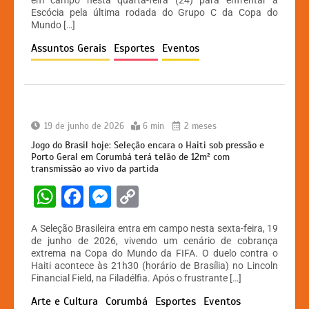
em campo nesta quarta-feira (24) para enfrentar a
A
b
e
Li
Escócia pela última rodada do Grupo C da Copa do
Mundo […]
p
o
n
n
Assuntos Gerais
Esportes
Eventos
p
o
g
k
k
er
19 de junho de 2026
6 min
2 meses
Jogo do Brasil hoje: Seleção encara o Haiti sob pressão e
Porto Geral em Corumbá terá telão de 12m² com
transmissão ao vivo da partida
W
F
M
C
h
a
e
o
A Seleção Brasileira entra em campo nesta sexta-feira, 19
at
c
s
p
de junho de 2026, vivendo um cenário de cobrança
extrema na Copa do Mundo da FIFA. O duelo contra o
s
e
s
y
Haiti acontece às 21h30 (horário de Brasília) no Lincoln
A
b
e
Li
Financial Field, na Filadélfia. Após o frustrante […]
p
o
n
n
Arte e Cultura
Corumbá
Esportes
Eventos