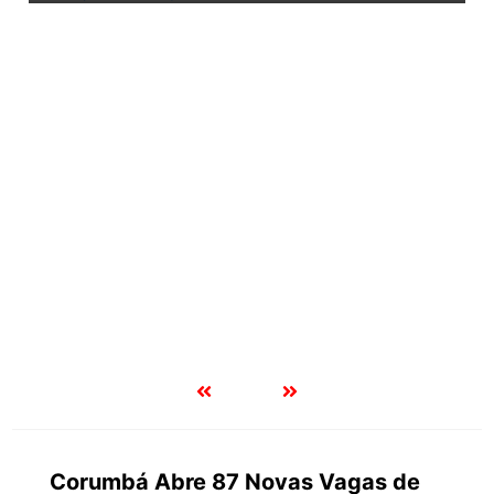
Processo seletivo da Educação de Corumbá divulga lista
com 592 inscritos; veja quem segue para a próxima etapa
Corumbá Abre 87 Novas Vagas de