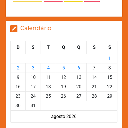
p
o
g
k
k
er
Calendário
D
S
T
Q
Q
S
S
1
2
3
4
5
6
7
8
9
10
11
12
13
14
15
16
17
18
19
20
21
22
23
24
25
26
27
28
29
30
31
agosto 2026