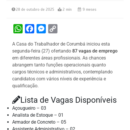
28 de outubro de 2025
2 min
9 meses
W
F
M
C
h
a
e
o
A Casa do Trabalhador de Corumbá iniciou esta
at
c
s
p
segunda-feira (27) ofertando
87 vagas de emprego
s
e
s
y
em diferentes áreas profissionais. As chances
A
b
e
Li
abrangem tanto funções operacionais quanto
cargos técnicos e administrativos, contemplando
p
o
n
n
candidatos com vários níveis de experiência e
p
o
g
k
qualificação.
k
er
Lista de Vagas Disponíveis
Açougueiro – 03
Analista de Estoque – 01
Armador de Concreto – 05
Assistente Administrativo – 02