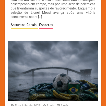
desempenho em campo, mas por uma série de polêmicas
s
e
s
y
que levantaram suspeitas de favorecimento. Enquanto a
A
b
e
Li
seleção de Lionel Messi avança após uma vitória
controversa sobre […]
p
o
n
n
Assuntos Gerais
Esportes
p
o
g
k
k
er
5 de julho de 2026
3 min
1 mês