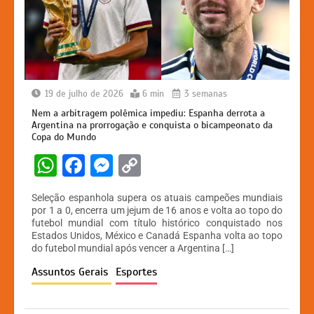
19 de julho de 2026
6 min
3 semanas
Nem a arbitragem polêmica impediu: Espanha derrota a
Argentina na prorrogação e conquista o bicampeonato da
Copa do Mundo
W
F
M
C
h
a
e
o
Seleção espanhola supera os atuais campeões mundiais
at
c
s
p
por 1 a 0, encerra um jejum de 16 anos e volta ao topo do
futebol mundial com título histórico conquistado nos
s
e
s
y
Estados Unidos, México e Canadá Espanha volta ao topo
A
b
e
Li
do futebol mundial após vencer a Argentina […]
p
o
n
n
Assuntos Gerais
Esportes
p
o
g
k