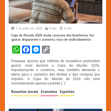
3 de julho de 2026
9 min
1 mês
Copa do Mundo 2026 muda consumo dos brasileiros, faz
gastos dispararem e aumenta risco de endividamento
W
F
M
C
h
a
e
o
Pesquisa aponta que milhões de brasileiros pretendem
at
c
s
p
gastar mais durante a Copa do Mundo 2026,
impulsionando o comércio, mas também elevando o
s
e
s
y
alerta para o aumento das dívidas e das compras por
A
b
e
Li
impulso. A Copa do Mundo de 2026 não está
movimentando apenas a paixão […]
p
o
n
n
Assuntos Gerais
Economia
Esportes
p
o
g
k
k
er