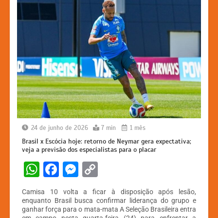
24 de junho de 2026
7 min
1 mês
Brasil x Escócia hoje: retorno de Neymar gera expectativa;
veja a previsão dos especialistas para o placar
W
F
M
C
h
a
e
o
Camisa 10 volta a ficar à disposição após lesão,
at
c
s
p
enquanto Brasil busca confirmar liderança do grupo e
ganhar força para o mata-mata A Seleção Brasileira entra
s
e
s
y