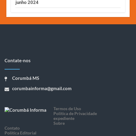
junho 2024
Contate-nos
Corumbá MS
corumbainforma@gmail.com
Termos de Uso
Política de Privacidade
expediente
Sobre
Contato
Política Editorial