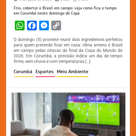
Frio, cobertor e Brasil em campo: veja como fica o tempo
em Corumbá neste domingo de Copa
W
F
M
C
h
a
e
o
O domingo (5) promete reunir dois ingredientes perfeitos
at
c
s
p
para quem pretende ficar em casa: clima ameno e Brasil
em campo pelas oitavas de final da Copa do Mundo de
s
e
s
y
2026. Em Corumbá, a previsão indica um dia de tempo
A
b
e
Li
firme, sem chuva e com temperaturas […]
p
o
n
n
Corumbá
Esportes
Meio Ambiente
p
o
g
k
k
er