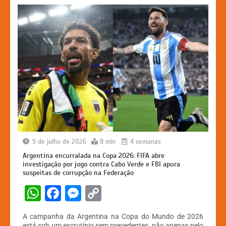
k
er
9 de julho de 2026
8 min
4 semanas
Argentina encurralada na Copa 2026: FIFA abre
investigação por jogo contra Cabo Verde e FBI apura
suspeitas de corrupção na Federação
W
F
M
C
h
a
e
o
A campanha da Argentina na Copa do Mundo de 2026
at
c
s
p
está sob um escrutínio sem precedentes, não apenas pelo