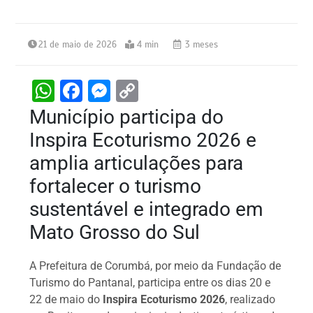
21 de maio de 2026
4 min
3 meses
W
F
M
C
h
a
e
o
Município participa do
at
c
s
p
Inspira Ecoturismo 2026 e
s
e
s
y
amplia articulações para
A
b
e
Li
fortalecer o turismo
p
o
n
n
sustentável e integrado em
p
o
g
k
Mato Grosso do Sul
k
er
A Prefeitura de Corumbá, por meio da Fundação de
Turismo do Pantanal, participa entre os dias 20 e
22 de maio do
Inspira Ecoturismo 2026
, realizado