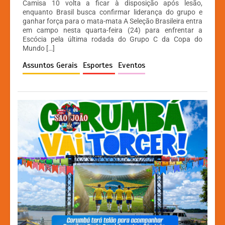
Camisa 10 volta a ficar à disposição após lesão,
at
c
s
p
enquanto Brasil busca confirmar liderança do grupo e
ganhar força para o mata-mata A Seleção Brasileira entra
s
e
s
y
em campo nesta quarta-feira (24) para enfrentar a
A
b
e
Li
Escócia pela última rodada do Grupo C da Copa do
Mundo […]
p
o
n
n
Assuntos Gerais
Esportes
Eventos
p
o
g
k
k
er