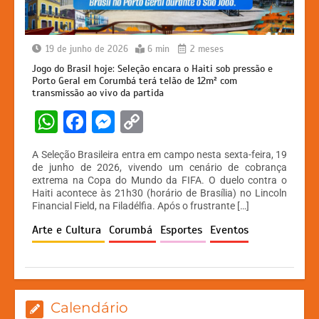
19 de junho de 2026
6 min
2 meses
Jogo do Brasil hoje: Seleção encara o Haiti sob pressão e
Porto Geral em Corumbá terá telão de 12m² com
transmissão ao vivo da partida
W
F
M
C
h
a
e
o
A Seleção Brasileira entra em campo nesta sexta-feira, 19
at
c
s
p
de junho de 2026, vivendo um cenário de cobrança
extrema na Copa do Mundo da FIFA. O duelo contra o
s
e
s
y
Haiti acontece às 21h30 (horário de Brasília) no Lincoln
A
b
e
Li
Financial Field, na Filadélfia. Após o frustrante […]
p
o
n
n
Arte e Cultura
Corumbá
Esportes
Eventos
p
o
g
k
k
er
Calendário