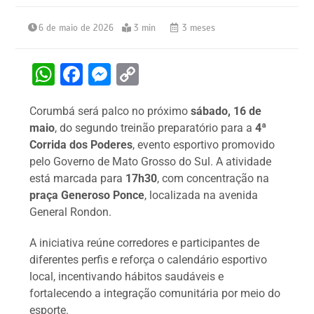
6 de maio de 2026
3 min
3 meses
W
F
M
C
h
a
e
o
Corumbá será palco no próximo
sábado, 16 de
at
c
s
p
maio
, do segundo treinão preparatório para a
4ª
s
e
s
y
Corrida dos Poderes
, evento esportivo promovido
A
b
e
Li
pelo Governo de Mato Grosso do Sul. A atividade
está marcada para
17h30
, com concentração na
p
o
n
n
praça Generoso Ponce
, localizada na avenida
p
o
g
k
General Rondon.
k
er
A iniciativa reúne corredores e participantes de
diferentes perfis e reforça o calendário esportivo
local, incentivando hábitos saudáveis e
fortalecendo a integração comunitária por meio do
esporte.