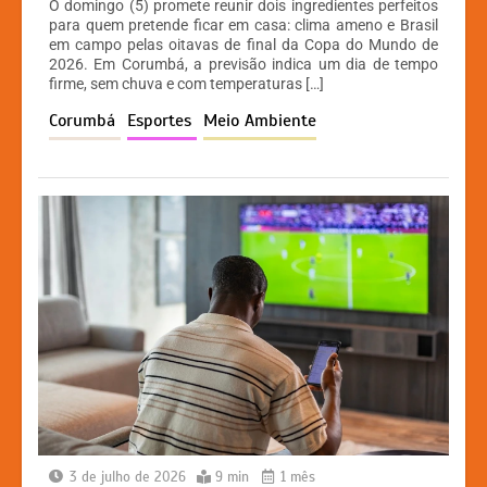
O domingo (5) promete reunir dois ingredientes perfeitos
at
c
s
p
para quem pretende ficar em casa: clima ameno e Brasil
em campo pelas oitavas de final da Copa do Mundo de
s
e
s
y
2026. Em Corumbá, a previsão indica um dia de tempo
A
b
e
Li
firme, sem chuva e com temperaturas […]
p
o
n
n
Corumbá
Esportes
Meio Ambiente
p
o
g
k
k
er
3 de julho de 2026
9 min
1 mês