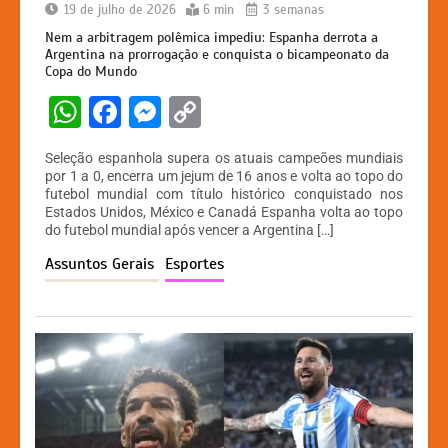
19 de julho de 2026
6 min
3 semanas
Nem a arbitragem polêmica impediu: Espanha derrota a
Argentina na prorrogação e conquista o bicampeonato da
Copa do Mundo
W
F
M
C
h
a
e
o
Seleção espanhola supera os atuais campeões mundiais
at
c
s
p
por 1 a 0, encerra um jejum de 16 anos e volta ao topo do
futebol mundial com título histórico conquistado nos
s
e
s
y
Estados Unidos, México e Canadá Espanha volta ao topo
A
b
e
Li
do futebol mundial após vencer a Argentina […]
p
o
n
n
Assuntos Gerais
Esportes
p
o
g
k
k
er