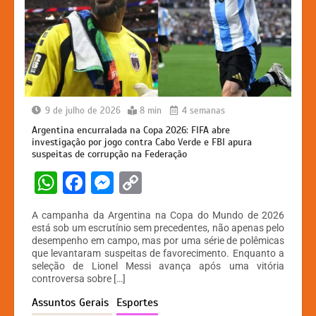
9 de julho de 2026
8 min
4 semanas
Argentina encurralada na Copa 2026: FIFA abre
investigação por jogo contra Cabo Verde e FBI apura
suspeitas de corrupção na Federação
W
F
M
C
h
a
e
o
A campanha da Argentina na Copa do Mundo de 2026
at
c
s
p
está sob um escrutínio sem precedentes, não apenas pelo
desempenho em campo, mas por uma série de polêmicas
s
e
s
y
que levantaram suspeitas de favorecimento. Enquanto a
A
b
e
Li
seleção de Lionel Messi avança após uma vitória
controversa sobre […]
p
o
n
n
Assuntos Gerais
Esportes