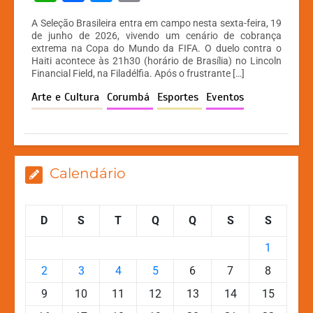
h
a
e
o
A Seleção Brasileira entra em campo nesta sexta-feira, 19
at
c
s
p
de junho de 2026, vivendo um cenário de cobrança
extrema na Copa do Mundo da FIFA. O duelo contra o
s
e
s
y
Haiti acontece às 21h30 (horário de Brasília) no Lincoln
A
b
e
Li
Financial Field, na Filadélfia. Após o frustrante […]
p
o
n
n
Arte e Cultura
Corumbá
Esportes
Eventos
p
o
g
k
k
er
Calendário
D
S
T
Q
Q
S
S
1
2
3
4
5
6
7
8
9
10
11
12
13
14
15