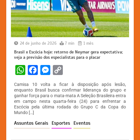
24 de junho de 2026
7 min
1 mês
Brasil x Escócia hoje: retorno de Neymar gera expectativa;
veja a previsão dos especialistas para o placar
W
F
M
C
h
a
e
o
Camisa 10 volta a ficar à disposição após lesão,
at
c
s
p
enquanto Brasil busca confirmar liderança do grupo e
ganhar força para o mata-mata A Seleção Brasileira entra
s
e
s
y
em campo nesta quarta-feira (24) para enfrentar a
A
b
e
Li
Escócia pela última rodada do Grupo C da Copa do
Mundo […]
p
o
n
n
Assuntos Gerais
Esportes
Eventos
p
o
g
k