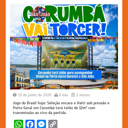
k
er
19 de junho de 2026
6 min
2 meses
Jogo do Brasil hoje: Seleção encara o Haiti sob pressão e
Porto Geral em Corumbá terá telão de 12m² com
transmissão ao vivo da partida
W
F
M
C