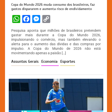
Copa do Mundo 2026 muda consumo dos brasileiros, faz
gastos dispararem e aumenta risco de endividamento
W
F
M
C
h
a
e
o
Pesquisa aponta que milhões de brasileiros pretendem
at
c
s
p
gastar mais durante a Copa do Mundo 2026,
impulsionando o comércio, mas também elevando o
s
e
s
y
alerta para o aumento das dívidas e das compras por
A
b
e
Li
impulso. A Copa do Mundo de 2026 não está
movimentando apenas a paixão […]
p
o
n
n
Assuntos Gerais
Economia
Esportes
p
o
g
k
k
er