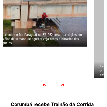
Escândalo em Corumbá: Ex-vereador Buxexa Amaral tem
prisão mantida pela Justiça e perfis na web bloqueados;
saiba o que ele fez
Corumbá recebe Treinão da Corrida