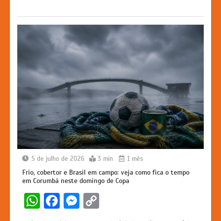
p
o
g
k
k
er
5 de julho de 2026
3 min
1 mês
Frio, cobertor e Brasil em campo: veja como fica o tempo
em Corumbá neste domingo de Copa
W
F
M
C
h
a
e
o