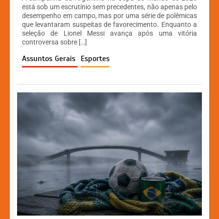
at
c
s
p
está sob um escrutínio sem precedentes, não apenas pelo
desempenho em campo, mas por uma série de polêmicas
s
e
s
y
que levantaram suspeitas de favorecimento. Enquanto a
A
b
e
Li
seleção de Lionel Messi avança após uma vitória
controversa sobre […]
p
o
n
n
Assuntos Gerais
Esportes
p
o
g
k
k
er