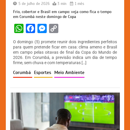
5 de julho de 2026
3 min
1 mês
Frio, cobertor e Brasil em campo: veja como fica o tempo
em Corumbá neste domingo de Copa
W
F
M
C
h
a
e
o
O domingo (5) promete reunir dois ingredientes perfeitos
at
c
s
p
para quem pretende ficar em casa: clima ameno e Brasil
em campo pelas oitavas de final da Copa do Mundo de
s
e
s
y
2026. Em Corumbá, a previsão indica um dia de tempo
A
b
e
Li
firme, sem chuva e com temperaturas […]
p
o
n
n
Corumbá
Esportes
Meio Ambiente
p
o
g
k
k
er