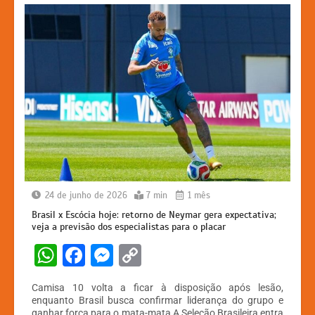
24 de junho de 2026
7 min
1 mês
Brasil x Escócia hoje: retorno de Neymar gera expectativa;
veja a previsão dos especialistas para o placar
W
F
M
C
h
a
e
o
Camisa 10 volta a ficar à disposição após lesão,
at
c
s
p
enquanto Brasil busca confirmar liderança do grupo e
ganhar força para o mata-mata A Seleção Brasileira entra