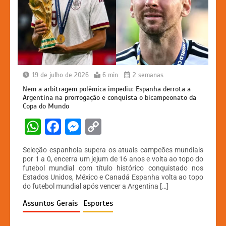
19 de julho de 2026
6 min
2 semanas
Nem a arbitragem polêmica impediu: Espanha derrota a
Argentina na prorrogação e conquista o bicampeonato da
Copa do Mundo
W
F
M
C
h
a
e
o
Seleção espanhola supera os atuais campeões mundiais
at
c
s
p
por 1 a 0, encerra um jejum de 16 anos e volta ao topo do
futebol mundial com título histórico conquistado nos
s
e
s
y
Estados Unidos, México e Canadá Espanha volta ao topo
A
b
e
Li
do futebol mundial após vencer a Argentina […]
p
o
n
n
Assuntos Gerais
Esportes
p
o
g
k