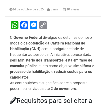
14 de outubro de 2025
5 min
10 meses
W
F
M
C
h
a
e
o
O
Governo Federal
divulgou os detalhes do novo
at
c
s
p
modelo de
obtenção da Carteira Nacional de
s
e
s
y
Habilitação (CNH)
sem a obrigatoriedade de
A
b
e
Li
frequentar autoescolas. A iniciativa, apresentada
pelo
Ministério dos Transportes
, está em
fase de
p
o
n
n
consulta pública
e tem como objetivo
simplificar o
p
o
g
k
processo de habilitação
e
reduzir custos para os
k
er
candidatos
.
As contribuições e sugestões sobre a proposta
podem ser enviadas até
2 de novembro
.
Requisitos para solicitar a