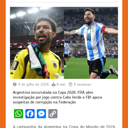
k
er
9 de julho de 2026
8 min
4 semanas
Argentina encurralada na Copa 2026: FIFA abre
investigação por jogo contra Cabo Verde e FBI apura
suspeitas de corrupção na Federação
W
F
M
C
h
a
e
o
A campanha da Argentina na Copa do Mundo de 2026