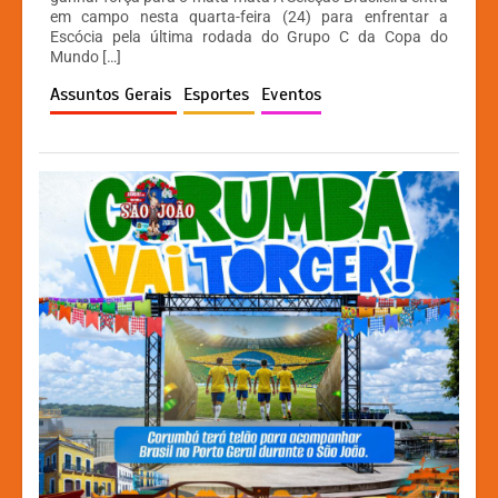
s
e
s
y
em campo nesta quarta-feira (24) para enfrentar a
A
b
e
Li
Escócia pela última rodada do Grupo C da Copa do
Mundo […]
p
o
n
n
Assuntos Gerais
Esportes
Eventos
p
o
g
k
k
er