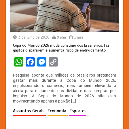
3 de julho de 2026
9 min
1 mês
Copa do Mundo 2026 muda consumo dos brasileiros, faz
gastos dispararem e aumenta risco de endividamento
W
F
M
C
h
a
e
o
Pesquisa aponta que milhões de brasileiros pretendem
at
c
s
p
gastar mais durante a Copa do Mundo 2026,
impulsionando o comércio, mas também elevando o
s
e
s
y
alerta para o aumento das dívidas e das compras por
A
b
e
Li
impulso. A Copa do Mundo de 2026 não está
movimentando apenas a paixão […]
p
o
n
n
Assuntos Gerais
Economia
Esportes
p
o
g
k
k
er