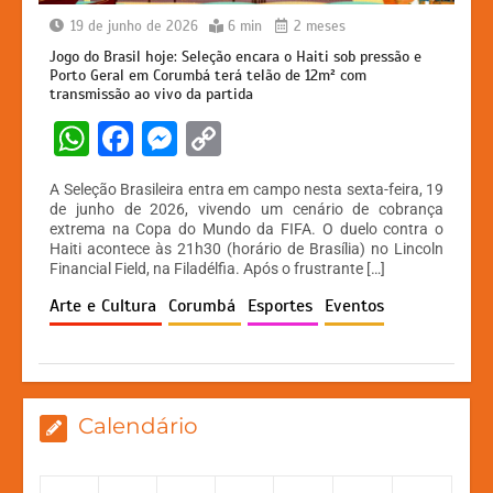
19 de junho de 2026
6 min
2 meses
Jogo do Brasil hoje: Seleção encara o Haiti sob pressão e
Porto Geral em Corumbá terá telão de 12m² com
transmissão ao vivo da partida
W
F
M
C
h
a
e
o
A Seleção Brasileira entra em campo nesta sexta-feira, 19
at
c
s
p
de junho de 2026, vivendo um cenário de cobrança
extrema na Copa do Mundo da FIFA. O duelo contra o
s
e
s
y
Haiti acontece às 21h30 (horário de Brasília) no Lincoln
A
b
e
Li
Financial Field, na Filadélfia. Após o frustrante […]
p
o
n
n
Arte e Cultura
Corumbá
Esportes
Eventos
p
o
g
k
k
er
Calendário