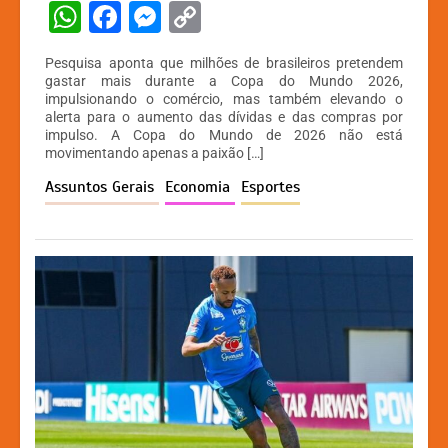
W
F
M
C
h
a
e
o
Pesquisa aponta que milhões de brasileiros pretendem
at
c
s
p
gastar mais durante a Copa do Mundo 2026,
impulsionando o comércio, mas também elevando o
s
e
s
y
alerta para o aumento das dívidas e das compras por
A
b
e
Li
impulso. A Copa do Mundo de 2026 não está
movimentando apenas a paixão […]
p
o
n
n
Assuntos Gerais
Economia
Esportes
p
o
g
k
k
er