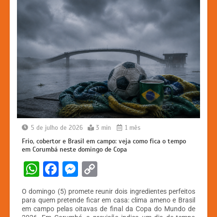
5 de julho de 2026
3 min
1 mês
Frio, cobertor e Brasil em campo: veja como fica o tempo
em Corumbá neste domingo de Copa
W
F
M
C
h
a
e
o
O domingo (5) promete reunir dois ingredientes perfeitos
at
c
s
p
para quem pretende ficar em casa: clima ameno e Brasil
em campo pelas oitavas de final da Copa do Mundo de
s
e
s
y