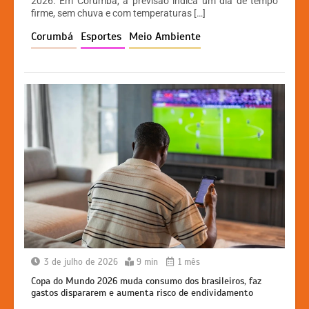
2026. Em Corumbá, a previsão indica um dia de tempo
A
b
e
Li
firme, sem chuva e com temperaturas […]
p
o
n
n
Corumbá
Esportes
Meio Ambiente
p
o
g
k
k
er
3 de julho de 2026
9 min
1 mês
Copa do Mundo 2026 muda consumo dos brasileiros, faz
gastos dispararem e aumenta risco de endividamento