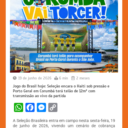
19 de junho de 2026
6 min
2 meses
Jogo do Brasil hoje: Seleção encara o Haiti sob pressão e
Porto Geral em Corumbá terá telão de 12m² com
transmissão ao vivo da partida
W
F
M
C
h
a
e
o
A Seleção Brasileira entra em campo nesta sexta-feira, 19
at
c
s
p
de junho de 2026, vivendo um cenário de cobrança