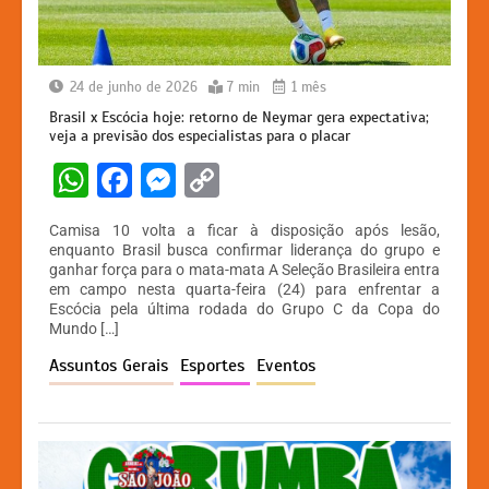
24 de junho de 2026
7 min
1 mês
Brasil x Escócia hoje: retorno de Neymar gera expectativa;
veja a previsão dos especialistas para o placar
W
F
M
C
h
a
e
o
Camisa 10 volta a ficar à disposição após lesão,
at
c
s
p
enquanto Brasil busca confirmar liderança do grupo e
ganhar força para o mata-mata A Seleção Brasileira entra
s
e
s
y
em campo nesta quarta-feira (24) para enfrentar a
A
b
e
Li
Escócia pela última rodada do Grupo C da Copa do
Mundo […]
p
o
n
n
Assuntos Gerais
Esportes
Eventos
p
o
g
k
k
er