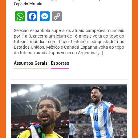
Copa do Mundo
W
F
M
C
h
a
e
o
Seleção espanhola supera os atuais campeões mundiais
at
c
s
p
por 1 a 0, encerra um jejum de 16 anos e volta ao topo do
futebol mundial com título histórico conquistado nos
s
e
s
y
Estados Unidos, México e Canadá Espanha volta ao topo
A
b
e
Li
do futebol mundial após vencer a Argentina […]
p
o
n
n
Assuntos Gerais
Esportes
p
o
g
k
k
er