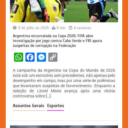
9 de julho de 2026
8 min
4 semanas
Argentina encurralada na Copa 2026: FIFA abre
investigação por jogo contra Cabo Verde e FBI apura
suspeitas de corrupção na Federação
W
F
M
C
h
a
e
o
A campanha da Argentina na Copa do Mundo de 2026
at
c
s
p
está sob um escrutínio sem precedentes, não apenas pelo
desempenho em campo, mas por uma série de polêmicas
s
e
s
y
que levantaram suspeitas de favorecimento. Enquanto a
A
b
e
Li
seleção de Lionel Messi avança após uma vitória
controversa sobre […]
p
o
n
n
Assuntos Gerais
Esportes
p
o
g
k
k
er