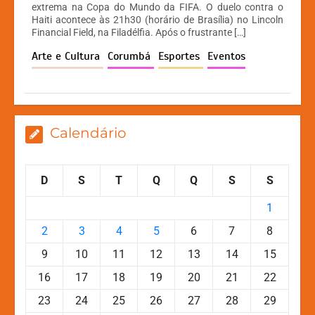
extrema na Copa do Mundo da FIFA. O duelo contra o
s
e
s
y
Haiti acontece às 21h30 (horário de Brasília) no Lincoln
A
b
e
Li
Financial Field, na Filadélfia. Após o frustrante […]
p
o
n
n
Arte e Cultura
Corumbá
Esportes
Eventos
p
o
g
k
k
er
Calendário
D
S
T
Q
Q
S
S
1
2
3
4
5
6
7
8
9
10
11
12
13
14
15
16
17
18
19
20
21
22
23
24
25
26
27
28
29