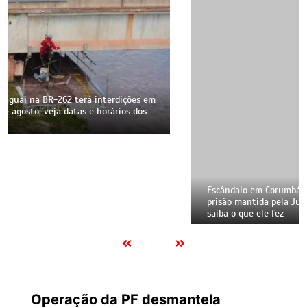
Escândalo em Corumbá: Ex-vereador Buxexa Amaral tem
prisão mantida pela Justiça e perfis na web bloqueados;
saiba o que ele fez
Operação da PF desmantela