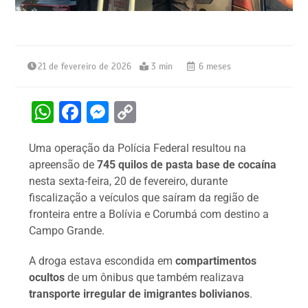
21 de fevereiro de 2026
3 min
6 meses
W
F
M
C
h
a
e
o
Uma operação da Polícia Federal resultou na
at
c
s
p
apreensão de
745 quilos de pasta base de cocaína
s
e
s
y
nesta sexta-feira, 20 de fevereiro, durante
A
b
e
Li
fiscalização a veículos que saíram da região de
fronteira entre a Bolívia e Corumbá com destino a
p
o
n
n
Campo Grande.
p
o
g
k
k
er
A droga estava escondida em
compartimentos
ocultos
de um ônibus que também realizava
transporte irregular de imigrantes bolivianos
.