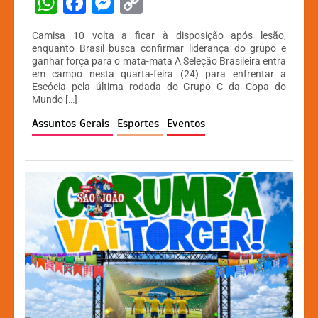
W
F
M
C
h
a
e
o
Camisa 10 volta a ficar à disposição após lesão,
at
c
s
p
enquanto Brasil busca confirmar liderança do grupo e
ganhar força para o mata-mata A Seleção Brasileira entra
s
e
s
y
em campo nesta quarta-feira (24) para enfrentar a
A
b
e
Li
Escócia pela última rodada do Grupo C da Copa do
Mundo […]
p
o
n
n
Assuntos Gerais
Esportes
Eventos
p
o
g
k
k
er