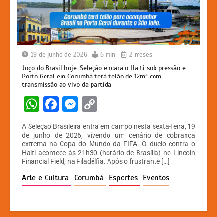
19 de junho de 2026
6 min
2 meses
Jogo do Brasil hoje: Seleção encara o Haiti sob pressão e
Porto Geral em Corumbá terá telão de 12m² com
transmissão ao vivo da partida
W
F
M
C
h
a
e
o
A Seleção Brasileira entra em campo nesta sexta-feira, 19
at
c
s
p
de junho de 2026, vivendo um cenário de cobrança
extrema na Copa do Mundo da FIFA. O duelo contra o
s
e
s
y
Haiti acontece às 21h30 (horário de Brasília) no Lincoln
A
b
e
Li
Financial Field, na Filadélfia. Após o frustrante […]
p
o
n
n
Arte e Cultura
Corumbá
Esportes
Eventos
p
o
g
k
k
er