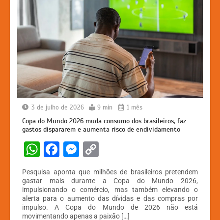
3 de julho de 2026
9 min
1 mês
Copa do Mundo 2026 muda consumo dos brasileiros, faz
gastos dispararem e aumenta risco de endividamento
W
F
M
C
h
a
e
o
Pesquisa aponta que milhões de brasileiros pretendem
at
c
s
p
gastar mais durante a Copa do Mundo 2026,
impulsionando o comércio, mas também elevando o
s
e
s
y
alerta para o aumento das dívidas e das compras por
A
b
e
Li
impulso. A Copa do Mundo de 2026 não está
movimentando apenas a paixão […]