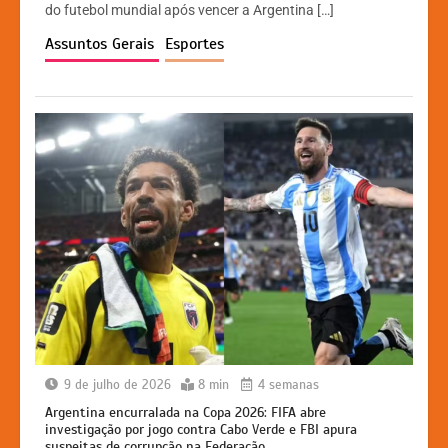
A
b
e
Li
do futebol mundial após vencer a Argentina […]
p
o
n
n
Assuntos Gerais
Esportes
p
o
g
k
k
er
9 de julho de 2026
8 min
4 semanas
Argentina encurralada na Copa 2026: FIFA abre
investigação por jogo contra Cabo Verde e FBI apura
suspeitas de corrupção na Federação