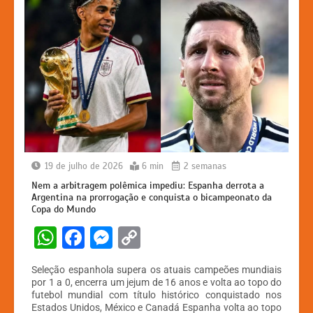
19 de julho de 2026
6 min
2 semanas
Nem a arbitragem polêmica impediu: Espanha derrota a
Argentina na prorrogação e conquista o bicampeonato da
Copa do Mundo
W
F
M
C
h
a
e
o
Seleção espanhola supera os atuais campeões mundiais
at
c
s
p
por 1 a 0, encerra um jejum de 16 anos e volta ao topo do
futebol mundial com título histórico conquistado nos
s
e
s
y
Estados Unidos, México e Canadá Espanha volta ao topo