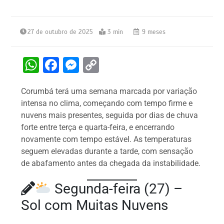
27 de outubro de 2025
3 min
9 meses
W
F
M
C
h
a
e
o
Corumbá terá uma semana marcada por variação
at
c
s
p
intensa no clima, começando com tempo firme e
s
e
s
y
nuvens mais presentes, seguida por dias de chuva
A
b
e
Li
forte entre terça e quarta-feira, e encerrando
novamente com tempo estável. As temperaturas
p
o
n
n
seguem elevadas durante a tarde, com sensação
p
o
g
k
de abafamento antes da chegada da instabilidade.
k
er
Segunda-feira (27) –
Sol com Muitas Nuvens