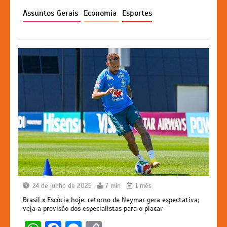
p
o
n
n
Assuntos Gerais
Economia
Esportes
p
o
g
k
k
er
24 de junho de 2026
7 min
1 mês
Brasil x Escócia hoje: retorno de Neymar gera expectativa;
veja a previsão dos especialistas para o placar