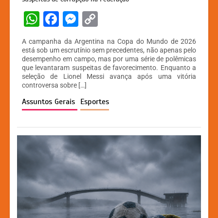
W
F
M
C
h
a
e
o
A campanha da Argentina na Copa do Mundo de 2026
at
c
s
p
está sob um escrutínio sem precedentes, não apenas pelo
desempenho em campo, mas por uma série de polêmicas
s
e
s
y
que levantaram suspeitas de favorecimento. Enquanto a
A
b
e
Li
seleção de Lionel Messi avança após uma vitória
controversa sobre […]
p
o
n
n
Assuntos Gerais
Esportes
p
o
g
k
k
er