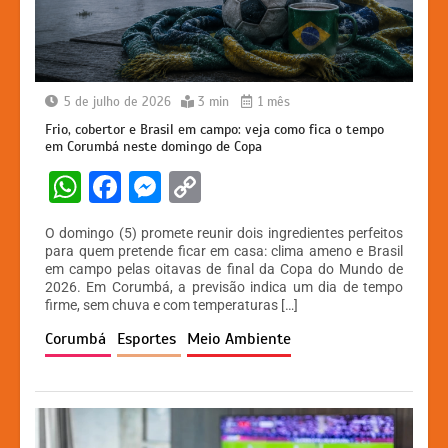
5 de julho de 2026
3 min
1 mês
Frio, cobertor e Brasil em campo: veja como fica o tempo
em Corumbá neste domingo de Copa
W
F
M
C
h
a
e
o
O domingo (5) promete reunir dois ingredientes perfeitos
at
c
s
p
para quem pretende ficar em casa: clima ameno e Brasil
em campo pelas oitavas de final da Copa do Mundo de
s
e
s
y
2026. Em Corumbá, a previsão indica um dia de tempo
A
b
e
Li
firme, sem chuva e com temperaturas […]
p
o
n
n
Corumbá
Esportes
Meio Ambiente
p
o
g
k
k
er