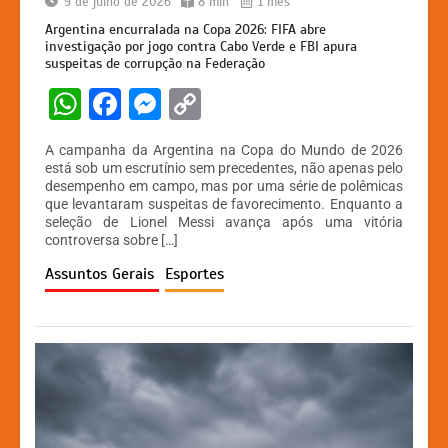
9 de julho de 2026
8 min
1 mês
Argentina encurralada na Copa 2026: FIFA abre
investigação por jogo contra Cabo Verde e FBI apura
suspeitas de corrupção na Federação
W
F
M
C
h
a
e
o
A campanha da Argentina na Copa do Mundo de 2026
at
c
s
p
está sob um escrutínio sem precedentes, não apenas pelo
desempenho em campo, mas por uma série de polêmicas
s
e
s
y
que levantaram suspeitas de favorecimento. Enquanto a
A
b
e
Li
seleção de Lionel Messi avança após uma vitória
controversa sobre […]
p
o
n
n
Assuntos Gerais
Esportes
p
o
g
k
k
er