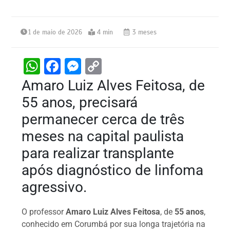
1 de maio de 2026
4 min
3 meses
W
F
M
C
h
a
e
o
Amaro Luiz Alves Feitosa, de
at
c
s
p
55 anos, precisará
s
e
s
y
permanecer cerca de três
A
b
e
Li
meses na capital paulista
p
o
n
n
para realizar transplante
p
o
g
k
após diagnóstico de linfoma
k
er
agressivo.
O professor
Amaro Luiz Alves Feitosa
, de
55 anos
,
conhecido em Corumbá por sua longa trajetória na