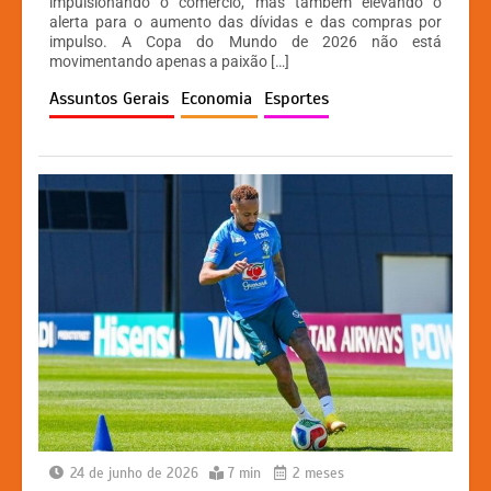
impulsionando o comércio, mas também elevando o
s
e
s
y
alerta para o aumento das dívidas e das compras por
A
b
e
Li
impulso. A Copa do Mundo de 2026 não está
movimentando apenas a paixão […]
p
o
n
n
Assuntos Gerais
Economia
Esportes
p
o
g
k
k
er
24 de junho de 2026
7 min
2 meses