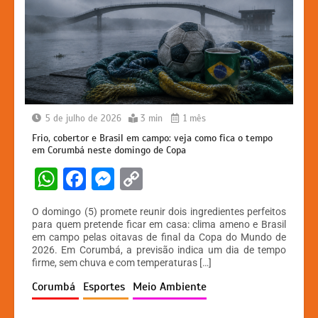
5 de julho de 2026
3 min
1 mês
Frio, cobertor e Brasil em campo: veja como fica o tempo
em Corumbá neste domingo de Copa
W
F
M
C
h
a
e
o
O domingo (5) promete reunir dois ingredientes perfeitos
at
c
s
p
para quem pretende ficar em casa: clima ameno e Brasil
em campo pelas oitavas de final da Copa do Mundo de
s
e
s
y
2026. Em Corumbá, a previsão indica um dia de tempo
A
b
e
Li
firme, sem chuva e com temperaturas […]
p
o
n
n
Corumbá
Esportes
Meio Ambiente
p
o
g
k