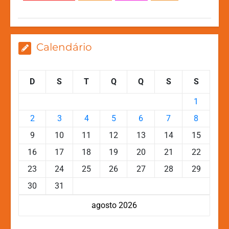
p
o
g
k
k
er
Calendário
D
S
T
Q
Q
S
S
1
2
3
4
5
6
7
8
9
10
11
12
13
14
15
16
17
18
19
20
21
22
23
24
25
26
27
28
29
30
31
agosto 2026