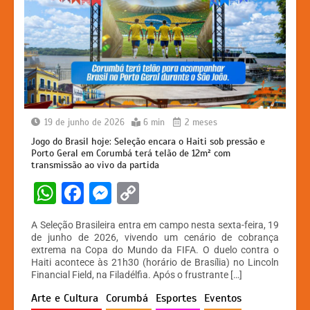
19 de junho de 2026
6 min
2 meses
Jogo do Brasil hoje: Seleção encara o Haiti sob pressão e
Porto Geral em Corumbá terá telão de 12m² com
transmissão ao vivo da partida
W
F
M
C
h
a
e
o
A Seleção Brasileira entra em campo nesta sexta-feira, 19
at
c
s
p
de junho de 2026, vivendo um cenário de cobrança
extrema na Copa do Mundo da FIFA. O duelo contra o
s
e
s
y
Haiti acontece às 21h30 (horário de Brasília) no Lincoln
A
b
e
Li
Financial Field, na Filadélfia. Após o frustrante […]
p
o
n
n
Arte e Cultura
Corumbá
Esportes
Eventos