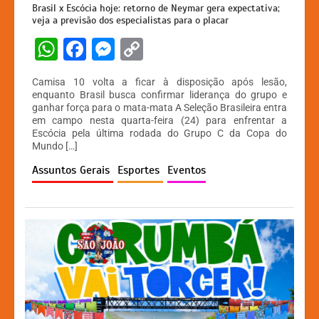
Brasil x Escócia hoje: retorno de Neymar gera expectativa;
veja a previsão dos especialistas para o placar
W
F
M
C
h
a
e
o
Camisa 10 volta a ficar à disposição após lesão,
at
c
s
p
enquanto Brasil busca confirmar liderança do grupo e
ganhar força para o mata-mata A Seleção Brasileira entra
s
e
s
y
em campo nesta quarta-feira (24) para enfrentar a
A
b
e
Li
Escócia pela última rodada do Grupo C da Copa do
Mundo […]
p
o
n
n
Assuntos Gerais
Esportes
Eventos
p
o
g
k
k
er