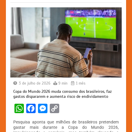
k
er
3 de julho de 2026
9 min
1 mês
Copa do Mundo 2026 muda consumo dos brasileiros, faz
gastos dispararem e aumenta risco de endividamento
W
F
M
C
h
a
e
o
Pesquisa aponta que milhões de brasileiros pretendem
at
c
s
p
gastar mais durante a Copa do Mundo 2026,