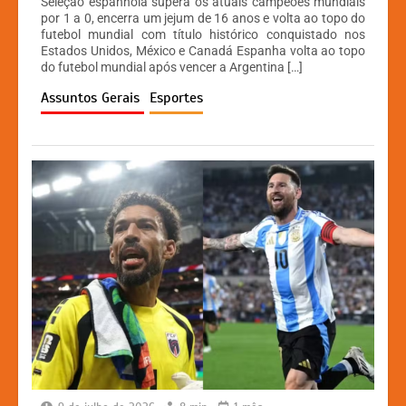
Seleção espanhola supera os atuais campeões mundiais
at
c
s
p
por 1 a 0, encerra um jejum de 16 anos e volta ao topo do
futebol mundial com título histórico conquistado nos
s
e
s
y
Estados Unidos, México e Canadá Espanha volta ao topo
A
b
e
Li
do futebol mundial após vencer a Argentina […]
p
o
n
n
Assuntos Gerais
Esportes
p
o
g
k
k
er