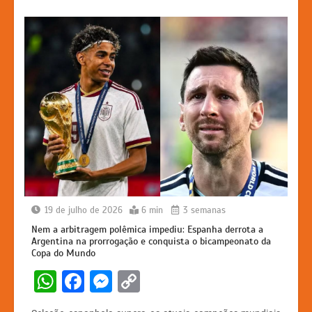
19 de julho de 2026
6 min
3 semanas
Nem a arbitragem polêmica impediu: Espanha derrota a
Argentina na prorrogação e conquista o bicampeonato da
Copa do Mundo
W
F
M
C
h
a
e
o