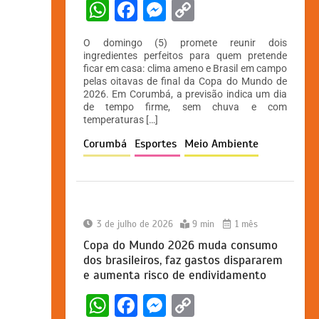
W
F
M
C
h
a
e
o
O domingo (5) promete reunir dois
at
c
s
p
ingredientes perfeitos para quem pretende
ficar em casa: clima ameno e Brasil em campo
s
e
s
y
pelas oitavas de final da Copa do Mundo de
A
b
e
Li
2026. Em Corumbá, a previsão indica um dia
de tempo firme, sem chuva e com
p
o
n
n
temperaturas […]
p
o
g
k
Corumbá
Esportes
Meio Ambiente
k
er
3 de julho de 2026
9 min
1 mês
Copa do Mundo 2026 muda consumo
dos brasileiros, faz gastos dispararem
e aumenta risco de endividamento
W
F
M
C