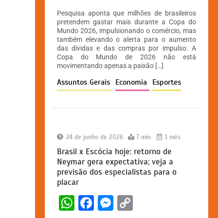
h
a
e
o
Pesquisa aponta que milhões de brasileiros
at
c
s
p
pretendem gastar mais durante a Copa do
Mundo 2026, impulsionando o comércio, mas
s
e
s
y
também elevando o alerta para o aumento
A
b
e
Li
das dívidas e das compras por impulso. A
Copa do Mundo de 2026 não está
p
o
n
n
movimentando apenas a paixão […]
p
o
g
k
Assuntos Gerais
Economia
Esportes
k
er
24 de junho de 2026
7 min
1 mês
Brasil x Escócia hoje: retorno de
Neymar gera expectativa; veja a
previsão dos especialistas para o
placar
W
F
M
C