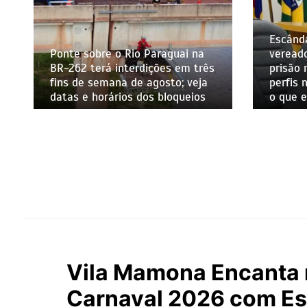
Escândalo em Corumbá: Ex-
guai na
vereador Buxexa Amaral tem
s em três
prisão mantida pela Justiça e
o; veja
perfis na web bloqueados; saiba
oqueios
o que ele fez
Vila Mamona Encanta 
Carnaval 2026 com Es