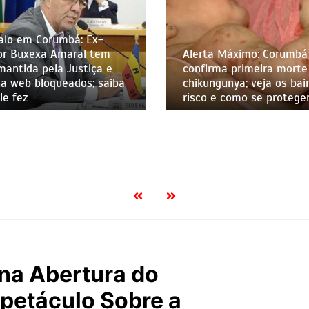
quem pode part
Alerta Máximo: Corumbá
confirma primeira morte por
chikungunya; veja os bairros sob
risco e como se proteger
na Abertura do
petáculo Sobre a