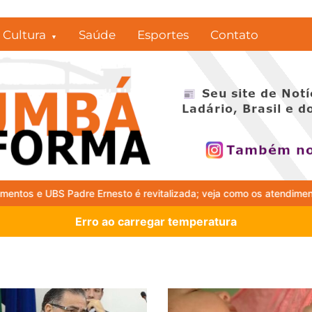
Cultura
Saúde
Esportes
Contato
revitalizada; veja como os atendimentos serão ampliados
Process
Erro ao carregar temperatura
Último dia! Pre
Corumbá encerr
30 vagas na Ed