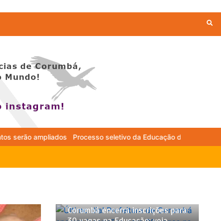
o seletivo da Educação de Corumbá divulga lista com 592 inscrito
feitura de
a inscrições para
ucação; veja