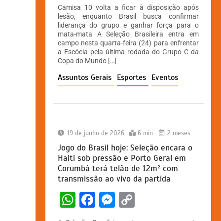
h
a
e
o
Camisa 10 volta a ficar à disposição após
at
c
s
p
lesão, enquanto Brasil busca confirmar
liderança do grupo e ganhar força para o
s
e
s
y
mata-mata A Seleção Brasileira entra em
A
b
e
Li
campo nesta quarta-feira (24) para enfrentar
a Escócia pela última rodada do Grupo C da
p
o
n
n
Copa do Mundo […]
p
o
g
k
Assuntos Gerais
Esportes
Eventos
k
er
19 de junho de 2026
6 min
2 meses
Jogo do Brasil hoje: Seleção encara o
Haiti sob pressão e Porto Geral em
Corumbá terá telão de 12m² com
transmissão ao vivo da partida
W
F
M
C
h
a
e
o