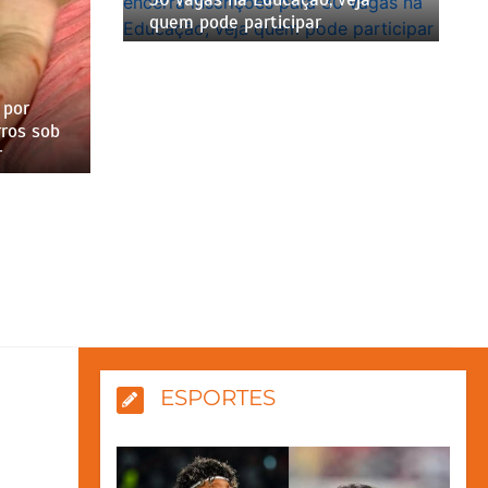
icipar
semana terá calor de até 34°C,
pancadas de chuva e alerta par
variação de temperatura; veja
quando o clima muda
ESPORTES