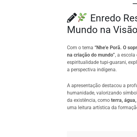
k
er
Enredo Res
Mundo na Visão
Com o tema
“Nhe’e Porã. O sopr
na criação do mundo”
, a escol
espiritualidade tupi-guarani, ex
a perspectiva indígena.
A apresentação destacou a prof
humanidade, valorizando símbol
da existência, como
terra, água,
uma leitura artística da formaç