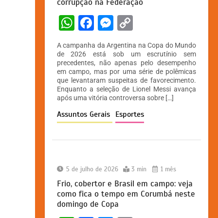
corrupção na Federação
W
F
M
C
h
a
e
o
A campanha da Argentina na Copa do Mundo
at
c
s
p
de 2026 está sob um escrutínio sem
precedentes, não apenas pelo desempenho
s
e
s
y
em campo, mas por uma série de polêmicas
A
b
e
Li
que levantaram suspeitas de favorecimento.
Enquanto a seleção de Lionel Messi avança
p
o
n
n
após uma vitória controversa sobre […]
p
o
g
k
Assuntos Gerais
Esportes
k
er
5 de julho de 2026
3 min
1 mês
Frio, cobertor e Brasil em campo: veja
como fica o tempo em Corumbá neste
domingo de Copa