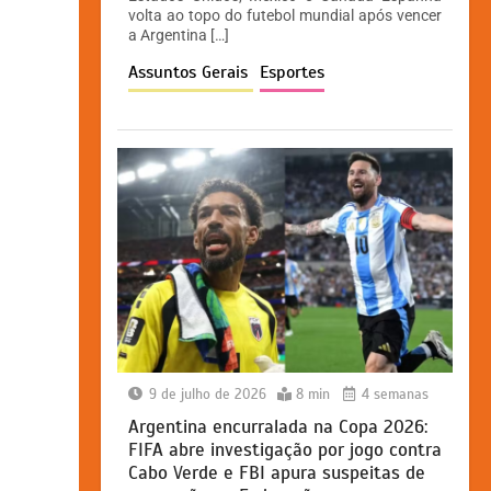
A
b
e
Li
volta ao topo do futebol mundial após vencer
p
o
n
n
a Argentina […]
p
o
g
k
Assuntos Gerais
Esportes
k
er
9 de julho de 2026
8 min
4 semanas
Argentina encurralada na Copa 2026:
FIFA abre investigação por jogo contra
Cabo Verde e FBI apura suspeitas de