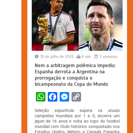
19 de julho de 2026
6 min
3 semanas
Nem a arbitragem polêmica impediu:
Espanha derrota a Argentina na
prorrogação e conquista o
bicampeonato da Copa do Mundo
W
F
M
C
h
a
e
o
Seleção espanhola supera os atuais
at
c
s
p
campeões mundiais por 1 a 0, encerra um
jejum de 16 anos e volta ao topo do futebol
s
e
s
y
mundial com título histórico conquistado nos
Estados Unidos, México e Canadá Espanha