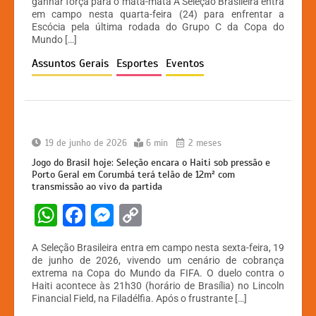
ganhar força para o mata-mata A Seleção Brasileira entra
s
e
s
y
em campo nesta quarta-feira (24) para enfrentar a
A
b
e
Li
Escócia pela última rodada do Grupo C da Copa do
Mundo […]
p
o
n
n
Assuntos Gerais
Esportes
Eventos
p
o
g
k
k
er
19 de junho de 2026
6 min
2 meses
Jogo do Brasil hoje: Seleção encara o Haiti sob pressão e
Porto Geral em Corumbá terá telão de 12m² com
transmissão ao vivo da partida
W
F
M
C
h
a
e
o
A Seleção Brasileira entra em campo nesta sexta-feira, 19
at
c
s
p
de junho de 2026, vivendo um cenário de cobrança
extrema na Copa do Mundo da FIFA. O duelo contra o
s
e
s
y
Haiti acontece às 21h30 (horário de Brasília) no Lincoln
A
b
e
Li
Financial Field, na Filadélfia. Após o frustrante […]