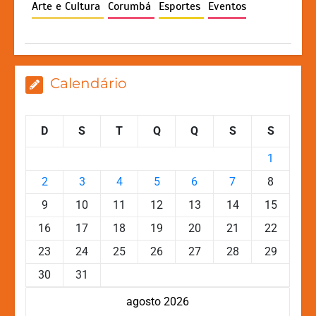
p
o
n
n
Arte e Cultura
Corumbá
Esportes
Eventos
p
o
g
k
k
er
Calendário
D
S
T
Q
Q
S
S
1
2
3
4
5
6
7
8
9
10
11
12
13
14
15
16
17
18
19
20
21
22
23
24
25
26
27
28
29
30
31
agosto 2026