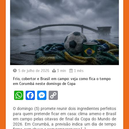
5 de julho de 2026
3 min
1 mês
Frio, cobertor e Brasil em campo: veja como fica o tempo
em Corumbá neste domingo de Copa
W
F
M
C
h
a
e
o
O domingo (5) promete reunir dois ingredientes perfeitos
at
c
s
p
para quem pretende ficar em casa: clima ameno e Brasil
em campo pelas oitavas de final da Copa do Mundo de
s
e
s
y
2026. Em Corumbá, a previsão indica um dia de tempo