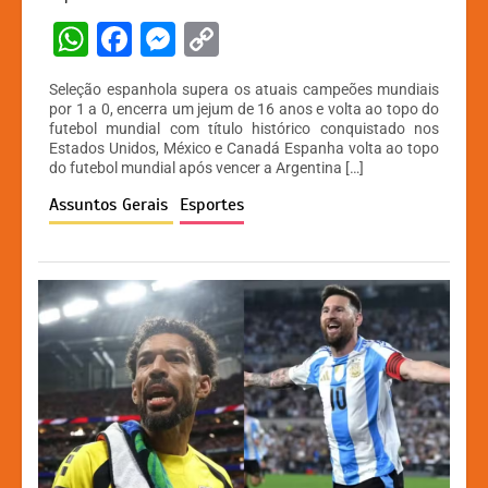
W
F
M
C
h
a
e
o
Seleção espanhola supera os atuais campeões mundiais
at
c
s
p
por 1 a 0, encerra um jejum de 16 anos e volta ao topo do
futebol mundial com título histórico conquistado nos
s
e
s
y
Estados Unidos, México e Canadá Espanha volta ao topo
A
b
e
Li
do futebol mundial após vencer a Argentina […]
p
o
n
n
Assuntos Gerais
Esportes
p
o
g
k
k
er