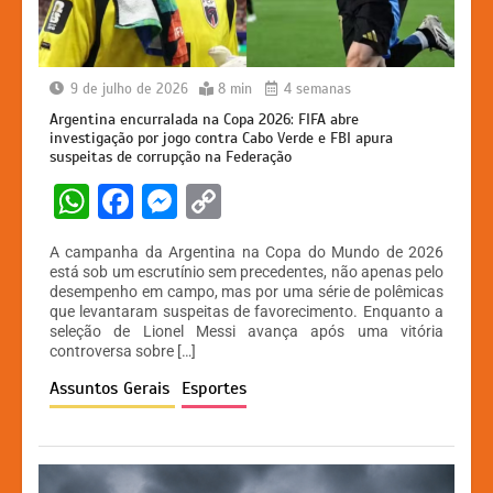
9 de julho de 2026
8 min
4 semanas
Argentina encurralada na Copa 2026: FIFA abre
investigação por jogo contra Cabo Verde e FBI apura
suspeitas de corrupção na Federação
W
F
M
C
h
a
e
o
A campanha da Argentina na Copa do Mundo de 2026
at
c
s
p
está sob um escrutínio sem precedentes, não apenas pelo
desempenho em campo, mas por uma série de polêmicas
s
e
s
y
que levantaram suspeitas de favorecimento. Enquanto a
A
b
e
Li
seleção de Lionel Messi avança após uma vitória
controversa sobre […]
p
o
n
n
Assuntos Gerais
Esportes
p
o
g
k
k
er