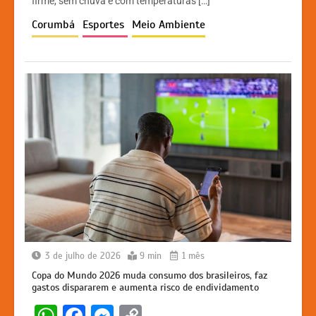
A
b
e
Li
firme, sem chuva e com temperaturas […]
p
o
n
n
Corumbá
Esportes
Meio Ambiente
p
o
g
k
k
er
3 de julho de 2026
9 min
1 mês
Copa do Mundo 2026 muda consumo dos brasileiros, faz
gastos dispararem e aumenta risco de endividamento
W
F
M
C