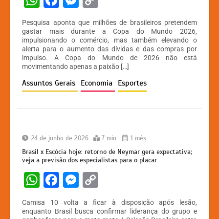
h
a
e
o
Pesquisa aponta que milhões de brasileiros pretendem
at
c
s
p
gastar mais durante a Copa do Mundo 2026,
impulsionando o comércio, mas também elevando o
s
e
s
y
alerta para o aumento das dívidas e das compras por
A
b
e
Li
impulso. A Copa do Mundo de 2026 não está
movimentando apenas a paixão […]
p
o
n
n
Assuntos Gerais
Economia
Esportes
p
o
g
k
k
er
24 de junho de 2026
7 min
1 mês
Brasil x Escócia hoje: retorno de Neymar gera expectativa;
veja a previsão dos especialistas para o placar
W
F
M
C
h
a
e
o
Camisa 10 volta a ficar à disposição após lesão,
at
c
s
p
enquanto Brasil busca confirmar liderança do grupo e