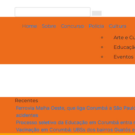
Skip
to
content
Home
Sobre
Concurso
Polícia
Cultura
Arte e Cu
Educaçã
Eventos
Recentes
Ferrovia Malha Oeste, que liga Corumbá a São Paul
acidentes
Processo seletivo da Educação em Corumbá entra n
Vacinação em Corumbá: UBSs dos bairros Guatós e