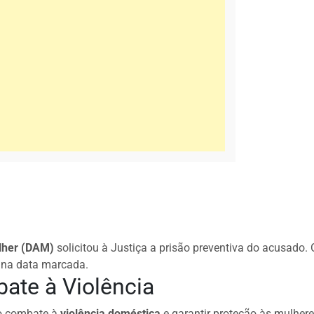
lher (DAM)
solicitou à Justiça a prisão preventiva do acusado.
na data marcada.
ate à Violência
 o combate à
violência doméstica
e garantir proteção às mulher