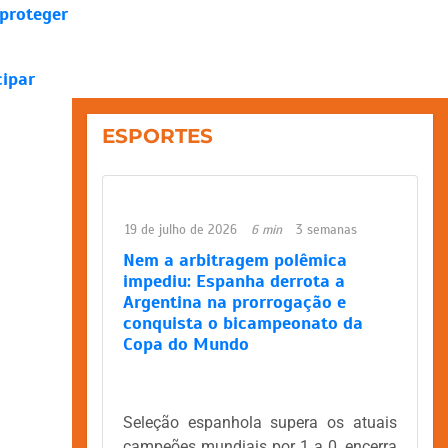
 proteger
cipar
ESPORTES
19 de julho de 2026
6 min
3 semanas
Nem a arbitragem polêmica
impediu: Espanha derrota a
Argentina na prorrogação e
conquista o bicampeonato da
Copa do Mundo
Seleção espanhola supera os atuais
campeões mundiais por 1 a 0, encerra