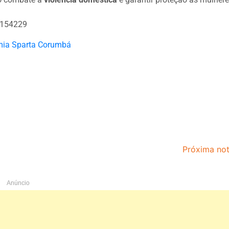
d=154229
Próxima not
Anúncio