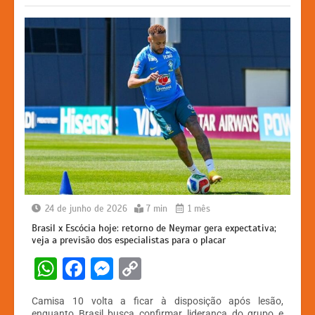
k
er
24 de junho de 2026
7 min
1 mês
Brasil x Escócia hoje: retorno de Neymar gera expectativa;
veja a previsão dos especialistas para o placar
W
F
M
C
h
a
e
o
Camisa 10 volta a ficar à disposição após lesão,
at
c
s
p
enquanto Brasil busca confirmar liderança do grupo e