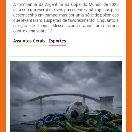
h
a
e
o
A campanha da Argentina na Copa do Mundo de 2026
at
c
s
p
está sob um escrutínio sem precedentes, não apenas pelo
desempenho em campo, mas por uma série de polêmicas
s
e
s
y
que levantaram suspeitas de favorecimento. Enquanto a
A
b
e
Li
seleção de Lionel Messi avança após uma vitória
controversa sobre […]
p
o
n
n
Assuntos Gerais
Esportes
p
o
g
k
k
er