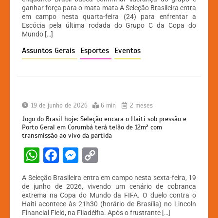
ganhar força para o mata-mata A Seleção Brasileira entra
s
e
s
y
em campo nesta quarta-feira (24) para enfrentar a
A
b
e
Li
Escócia pela última rodada do Grupo C da Copa do
Mundo […]
p
o
n
n
Assuntos Gerais
Esportes
Eventos
p
o
g
k
k
er
19 de junho de 2026
6 min
2 meses
Jogo do Brasil hoje: Seleção encara o Haiti sob pressão e
Porto Geral em Corumbá terá telão de 12m² com
transmissão ao vivo da partida
W
F
M
C
h
a
e
o
A Seleção Brasileira entra em campo nesta sexta-feira, 19
at
c
s
p
de junho de 2026, vivendo um cenário de cobrança
extrema na Copa do Mundo da FIFA. O duelo contra o
s
e
s
y
Haiti acontece às 21h30 (horário de Brasília) no Lincoln
A
b
e
Li
Financial Field, na Filadélfia. Após o frustrante […]