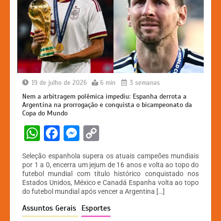
19 de julho de 2026
6 min
3 semanas
Nem a arbitragem polêmica impediu: Espanha derrota a
Argentina na prorrogação e conquista o bicampeonato da
Copa do Mundo
W
F
M
C
h
a
e
o
Seleção espanhola supera os atuais campeões mundiais
at
c
s
p
por 1 a 0, encerra um jejum de 16 anos e volta ao topo do
futebol mundial com título histórico conquistado nos
s
e
s
y
Estados Unidos, México e Canadá Espanha volta ao topo
A
b
e
Li
do futebol mundial após vencer a Argentina […]
p
o
n
n
Assuntos Gerais
Esportes