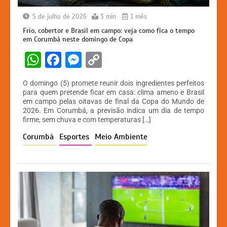
5 de julho de 2026
3 min
1 mês
Frio, cobertor e Brasil em campo: veja como fica o tempo
em Corumbá neste domingo de Copa
W
F
M
C
h
a
e
o
O domingo (5) promete reunir dois ingredientes perfeitos
at
c
s
p
para quem pretende ficar em casa: clima ameno e Brasil
em campo pelas oitavas de final da Copa do Mundo de
s
e
s
y
2026. Em Corumbá, a previsão indica um dia de tempo
A
b
e
Li
firme, sem chuva e com temperaturas […]
p
o
n
n
Corumbá
Esportes
Meio Ambiente
p
o
g
k
k
er