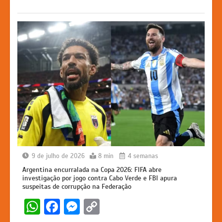
p
o
g
k
k
er
9 de julho de 2026
8 min
4 semanas
Argentina encurralada na Copa 2026: FIFA abre
investigação por jogo contra Cabo Verde e FBI apura
suspeitas de corrupção na Federação
W
F
M
C