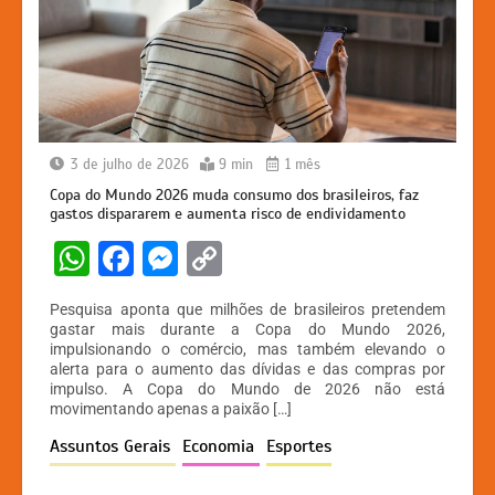
3 de julho de 2026
9 min
1 mês
Copa do Mundo 2026 muda consumo dos brasileiros, faz
gastos dispararem e aumenta risco de endividamento
W
F
M
C
h
a
e
o
Pesquisa aponta que milhões de brasileiros pretendem
at
c
s
p
gastar mais durante a Copa do Mundo 2026,
impulsionando o comércio, mas também elevando o
s
e
s
y
alerta para o aumento das dívidas e das compras por
A
b
e
Li
impulso. A Copa do Mundo de 2026 não está
movimentando apenas a paixão […]
p
o
n
n
Assuntos Gerais
Economia
Esportes
p
o
g
k