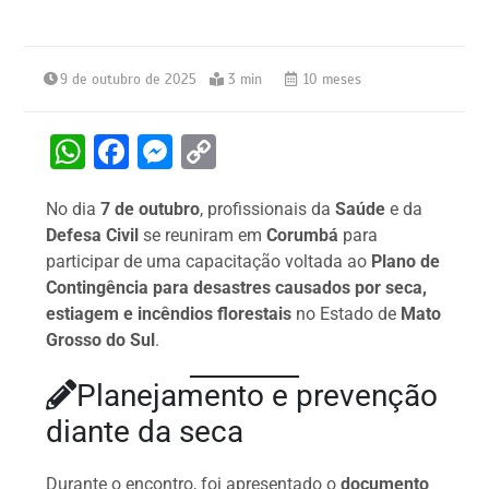
9 de outubro de 2025
3 min
10 meses
W
F
M
C
h
a
e
o
No dia
7 de outubro
, profissionais da
Saúde
e da
at
c
s
p
Defesa Civil
se reuniram em
Corumbá
para
s
e
s
y
participar de uma capacitação voltada ao
Plano de
A
b
e
Li
Contingência para desastres causados por seca,
estiagem e incêndios florestais
no Estado de
Mato
p
o
n
n
Grosso do Sul
.
p
o
g
k
k
er
Planejamento e prevenção
diante da seca
Durante o encontro, foi apresentado o
documento