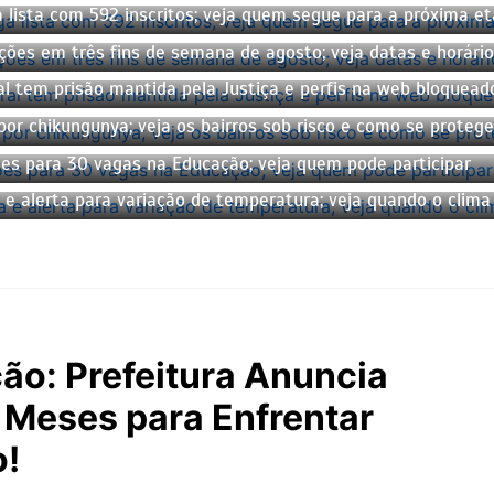
 lista com 592 inscritos; veja quem segue para a próxima e
ções em três fins de semana de agosto; veja datas e horário
tem prisão mantida pela Justiça e perfis na web bloqueados
or chikungunya; veja os bairros sob risco e como se protege
ões para 30 vagas na Educação; veja quem pode participar
 e alerta para variação de temperatura; veja quando o clim
o: Prefeitura Anuncia
6 Meses para Enfrentar
o!