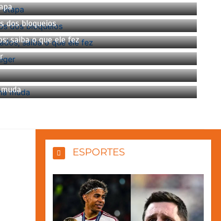
tapa
s dos bloqueios
; saiba o que ele fez
r
a muda
ESPORTES