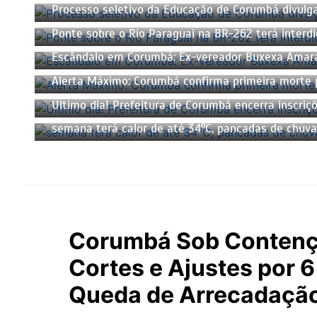
Processo seletivo da Educação de Corumbá divulga
Ponte sobre o Rio Paraguai na BR-262 terá interdi
Escândalo em Corumbá: Ex-vereador Buxexa Amaral 
Alerta Máximo: Corumbá confirma primeira morte p
Último dia! Prefeitura de Corumbá encerra inscriç
semana terá calor de até 34°C, pancadas de chuva
Corumbá Sob Contençã
Cortes e Ajustes por 
Queda de Arrecadaçã