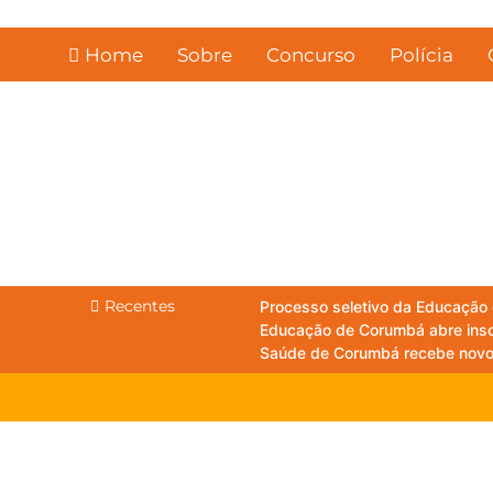
Skip
to
Home
Sobre
Concurso
Polícia
content
Recentes
Processo seletivo da Educação 
Educação de Corumbá abre inscr
Saúde de Corumbá recebe novos