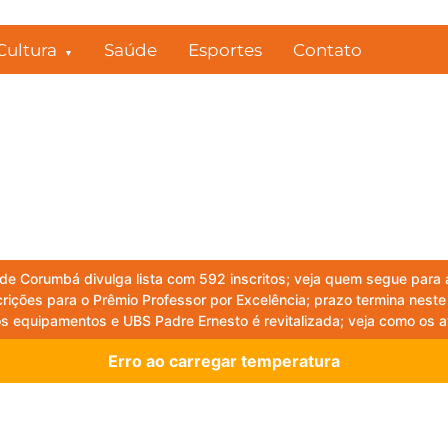
Cultura
Saúde
Esportes
Contato
de Corumbá divulga lista com 592 inscritos; veja quem segue para
ições para o Prêmio Professor por Excelência; prazo termina nest
 equipamentos e UBS Padre Ernesto é revitalizada; veja como os 
Erro ao carregar temperatura