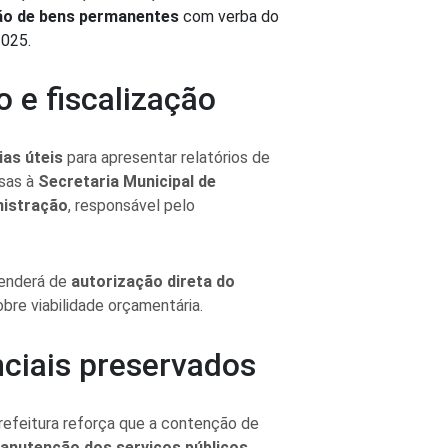
ção de bens permanentes
com verba do
2025.
 e fiscalização
ias úteis
para apresentar relatórios de
sas à
Secretaria Municipal de
nistração
, responsável pelo
penderá de
autorização direta do
obre viabilidade orçamentária.
nciais preservados
Prefeitura reforça que a contenção de
anutenção dos serviços públicos