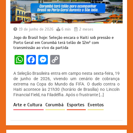
19 de junho de 2026
6 min
2 meses
Jogo do Brasil hoje: Seleção encara o Haiti sob pressão e
Porto Geral em Corumbá terá telão de 12m² com
transmissão ao vivo da partida
W
F
M
C
h
a
e
o
A Seleção Brasileira entra em campo nesta sexta-feira, 19
at
c
s
p
de junho de 2026, vivendo um cenário de cobrança
extrema na Copa do Mundo da FIFA. O duelo contra o
s
e
s
y
Haiti acontece às 21h30 (horário de Brasília) no Lincoln
A
b
e
Li
Financial Field, na Filadélfia. Após o frustrante […]
p
o
n
n
Arte e Cultura
Corumbá
Esportes
Eventos
p
o
g
k
k
er