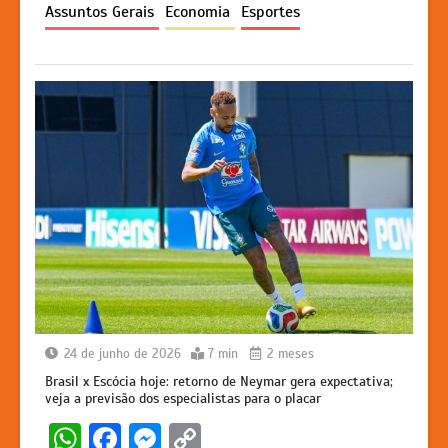
p
o
n
n
Assuntos Gerais
Economia
Esportes
p
o
g
k
k
er
24 de junho de 2026
7 min
2 meses
Brasil x Escócia hoje: retorno de Neymar gera expectativa;
veja a previsão dos especialistas para o placar
W
F
M
C