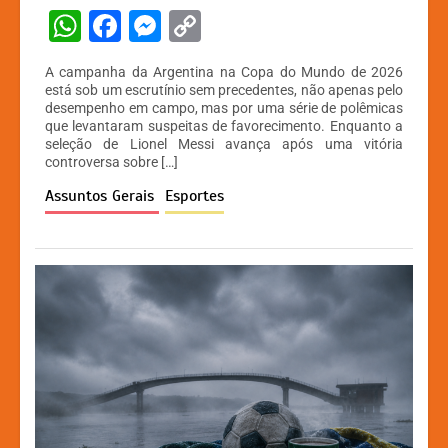
W
F
M
C
h
a
e
o
A campanha da Argentina na Copa do Mundo de 2026
at
c
s
p
está sob um escrutínio sem precedentes, não apenas pelo
desempenho em campo, mas por uma série de polêmicas
s
e
s
y
que levantaram suspeitas de favorecimento. Enquanto a
A
b
e
Li
seleção de Lionel Messi avança após uma vitória
controversa sobre […]
p
o
n
n
Assuntos Gerais
Esportes
p
o
g
k
k
er