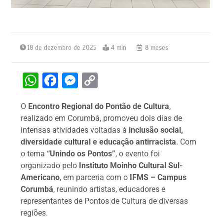
18 de dezembro de 2025
4 min
8 meses
W
F
M
C
h
a
e
o
O
Encontro Regional do Pontão de Cultura
,
at
c
s
p
realizado em Corumbá, promoveu dois dias de
s
e
s
y
intensas atividades voltadas à
inclusão social,
A
b
e
Li
diversidade cultural e educação antirracista
. Com
o tema
“Unindo os Pontos”
, o evento foi
p
o
n
n
organizado pelo
Instituto Moinho Cultural Sul-
p
o
g
k
Americano
, em parceria com o
IFMS – Campus
k
er
Corumbá
, reunindo artistas, educadores e
representantes de Pontos de Cultura de diversas
regiões.