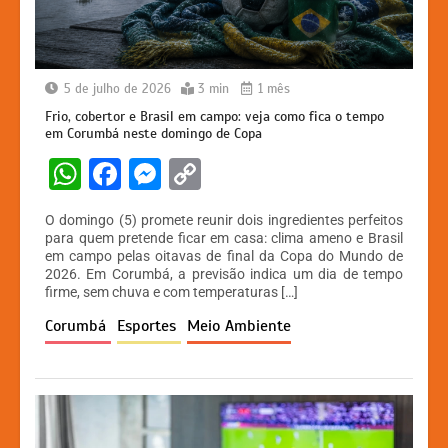
5 de julho de 2026
3 min
1 mês
Frio, cobertor e Brasil em campo: veja como fica o tempo
em Corumbá neste domingo de Copa
W
F
M
C
h
a
e
o
O domingo (5) promete reunir dois ingredientes perfeitos
at
c
s
p
para quem pretende ficar em casa: clima ameno e Brasil
em campo pelas oitavas de final da Copa do Mundo de
s
e
s
y
2026. Em Corumbá, a previsão indica um dia de tempo
A
b
e
Li
firme, sem chuva e com temperaturas […]
p
o
n
n
Corumbá
Esportes
Meio Ambiente
p
o
g
k
k
er