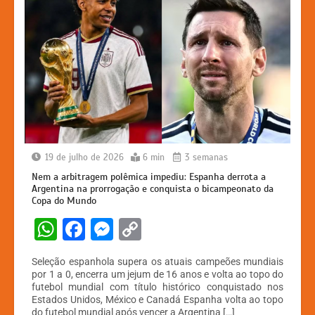
19 de julho de 2026
6 min
3 semanas
Nem a arbitragem polêmica impediu: Espanha derrota a
Argentina na prorrogação e conquista o bicampeonato da
Copa do Mundo
W
F
M
C
h
a
e
o
Seleção espanhola supera os atuais campeões mundiais
at
c
s
p
por 1 a 0, encerra um jejum de 16 anos e volta ao topo do
futebol mundial com título histórico conquistado nos
s
e
s
y
Estados Unidos, México e Canadá Espanha volta ao topo
do futebol mundial após vencer a Argentina […]