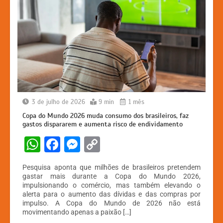
3 de julho de 2026
9 min
1 mês
Copa do Mundo 2026 muda consumo dos brasileiros, faz
gastos dispararem e aumenta risco de endividamento
W
F
M
C
h
a
e
o
Pesquisa aponta que milhões de brasileiros pretendem
at
c
s
p
gastar mais durante a Copa do Mundo 2026,
impulsionando o comércio, mas também elevando o
s
e
s
y
alerta para o aumento das dívidas e das compras por
A
b
e
Li
impulso. A Copa do Mundo de 2026 não está
movimentando apenas a paixão […]