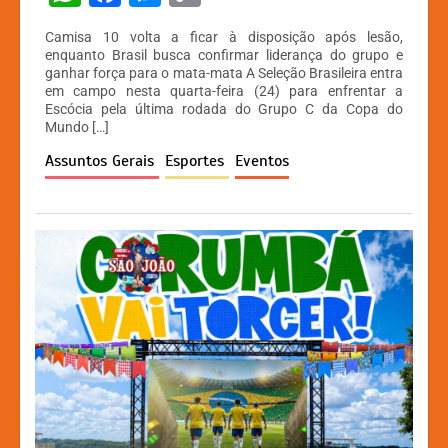
h
a
e
o
Camisa 10 volta a ficar à disposição após lesão,
at
c
s
p
enquanto Brasil busca confirmar liderança do grupo e
ganhar força para o mata-mata A Seleção Brasileira entra
s
e
s
y
em campo nesta quarta-feira (24) para enfrentar a
A
b
e
Li
Escócia pela última rodada do Grupo C da Copa do
Mundo […]
p
o
n
n
Assuntos Gerais
Esportes
Eventos
p
o
g
k
k
er