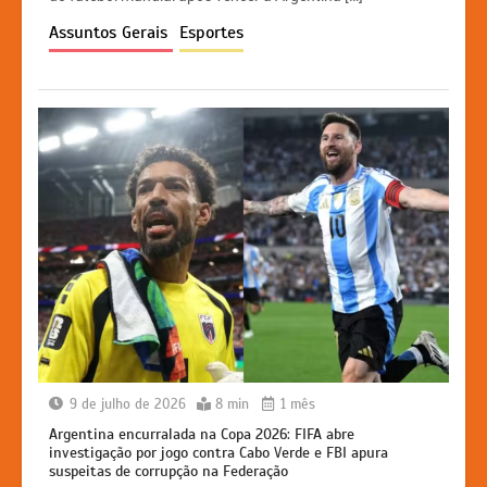
A
b
e
Li
p
o
n
n
Assuntos Gerais
Esportes
p
o
g
k
k
er
9 de julho de 2026
8 min
1 mês
Argentina encurralada na Copa 2026: FIFA abre
investigação por jogo contra Cabo Verde e FBI apura
suspeitas de corrupção na Federação