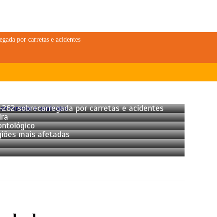
gada por carretas e acidentes
-262 sobrecarregada por carretas e acidentes
ira
ntológico
giões mais afetadas