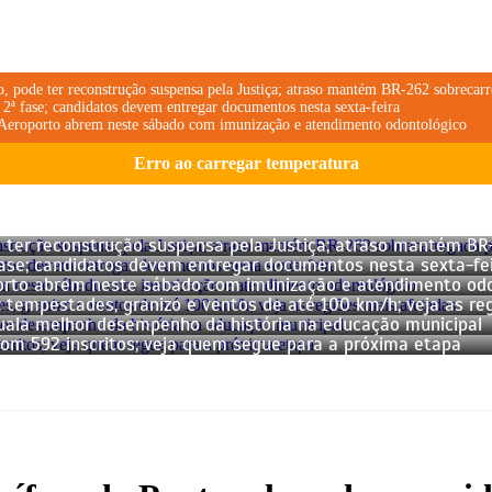
 pode ter reconstrução suspensa pela Justiça; atraso mantém BR-262 sobrecarre
2ª fase; candidatos devem entregar documentos nesta sexta-feira
Aeroporto abrem neste sábado com imunização e atendimento odontológico
Erro ao carregar temperatura
e ter reconstrução suspensa pela Justiça; atraso mantém BR
ase; candidatos devem entregar documentos nesta sexta-fe
orto abrem neste sábado com imunização e atendimento odo
: tempestades, granizo e ventos de até 100 km/h; veja as re
iguala melhor desempenho da história na educação municipal
com 592 inscritos; veja quem segue para a próxima etapa