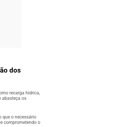
ção dos
omo recarga hídrica,
e abasteça os
o que o necessário
o e comprometendo o