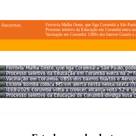
Recentes
Ferrovia Malha Oeste, que liga Corumbá a São Paulo,
Processo seletivo da Educação em Corumbá entra na 
Vacinação em Corumbá: UBSs dos bairros Guatós e 
Ferrovia Malha Oeste, que liga Corumbá a São Paulo, pod
Processo seletivo da Educação em Corumbá entra na 2ª f
Vacinação em Corumbá: UBSs dos bairros Guatós e Aerop
Ciclone bomba coloca MS em alerta nesta nesta sexta (7)
IDEB 2025: Corumbá volta a crescer, alcança nota 5,2 e 
Processo seletivo da Educação de Corumbá divulga lista 