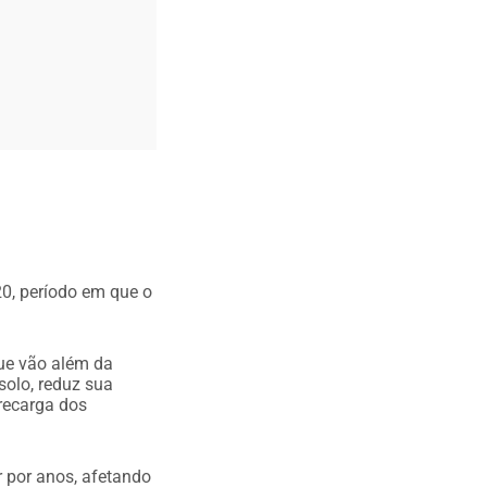
20, período em que o
ue vão além da
solo, reduz sua
recarga dos
r por anos, afetando