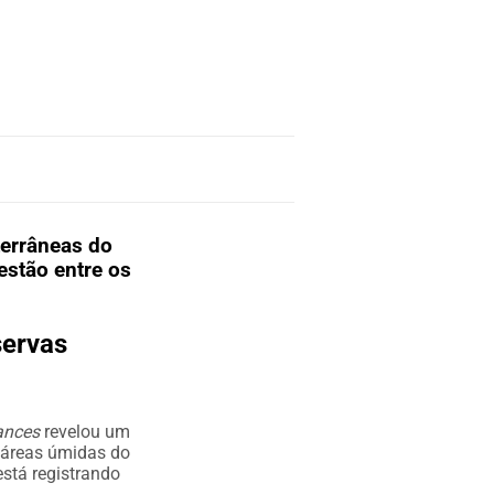
terrâneas do
estão entre os
servas
ances
revelou um
 áreas úmidas do
está registrando