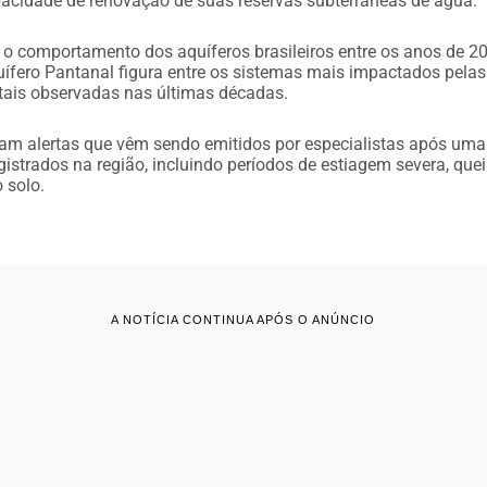
cidade de renovação de suas reservas subterrâneas de água.
 o comportamento dos aquíferos brasileiros entre os anos de 2
quífero Pantanal figura entre os sistemas mais impactados pela
tais observadas nas últimas décadas.
çam alertas que vêm sendo emitidos por especialistas após uma
istrados na região, incluindo períodos de estiagem severa, que
 solo.
A NOTÍCIA CONTINUA APÓS O ANÚNCIO