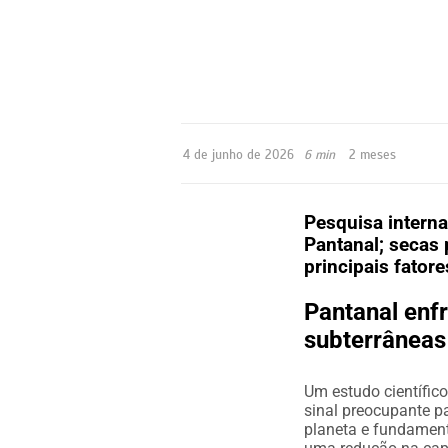
4 de junho de 2026
6 min
2 meses
Pesquisa intern
Pantanal; secas
principais fatore
Pantanal enfr
subterrâneas
Um estudo científic
sinal preocupante p
planeta e fundament