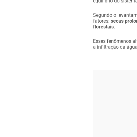
equilíbrio do sistem
Segundo o levantame
fatores:
secas prolo
florestais
.
Esses fenômenos alt
a infiltração da águ