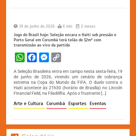
k
er
19 de junho de 2026
6 min
2 meses
Jogo do Brasil hoje: Seleção encara o Haiti sob pressão e
Porto Geral em Corumbá terá telão de 12m² com
transmissão ao vivo da partida
W
F
M
C
h
a
e
o
A Seleção Brasileira entra em campo nesta sexta-feira, 19
at
c
s
p
de junho de 2026, vivendo um cenário de cobrança
extrema na Copa do Mundo da FIFA. O duelo contra o
s
e
s
y
Haiti acontece às 21h30 (horário de Brasília) no Lincoln
A
b
e
Li
Financial Field, na Filadélfia. Após o frustrante […]
p
o
n
n
Arte e Cultura
Corumbá
Esportes
Eventos
p
o
g
k
k
er