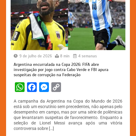
9 de julho de 2026
8 min
4 semanas
Argentina encurralada na Copa 2026: FIFA abre
investigação por jogo contra Cabo Verde e FBI apura
suspeitas de corrupção na Federação
W
F
M
C
h
a
e
o
A campanha da Argentina na Copa do Mundo de 2026
at
c
s
p
está sob um escrutínio sem precedentes, não apenas pelo
desempenho em campo, mas por uma série de polêmicas
s
e
s
y
que levantaram suspeitas de favorecimento. Enquanto a
A
b
e
Li
seleção de Lionel Messi avança após uma vitória
controversa sobre […]
p
o
n
n