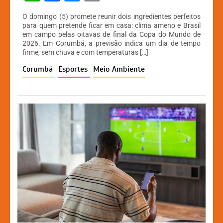
h
a
e
o
O domingo (5) promete reunir dois ingredientes perfeitos
at
c
s
p
para quem pretende ficar em casa: clima ameno e Brasil
em campo pelas oitavas de final da Copa do Mundo de
s
e
s
y
2026. Em Corumbá, a previsão indica um dia de tempo
A
b
e
Li
firme, sem chuva e com temperaturas […]
p
o
n
n
Corumbá
Esportes
Meio Ambiente
p
o
g
k
k
er