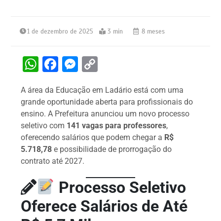
1 de dezembro de 2025
3 min
8 meses
W
F
M
C
h
a
e
o
A área da Educação em Ladário está com uma
at
c
s
p
grande oportunidade aberta para profissionais do
s
e
s
y
ensino. A Prefeitura anunciou um novo processo
A
b
e
Li
seletivo com
141 vagas para professores
,
oferecendo salários que podem chegar a
R$
p
o
n
n
5.718,78
e possibilidade de prorrogação do
p
o
g
k
contrato até 2027.
k
er
Processo Seletivo
Oferece Salários de Até