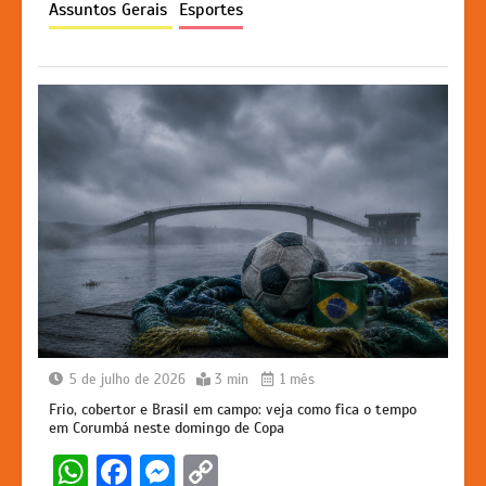
Assuntos Gerais
Esportes
p
o
g
k
k
er
5 de julho de 2026
3 min
1 mês
Frio, cobertor e Brasil em campo: veja como fica o tempo
em Corumbá neste domingo de Copa
W
F
M
C