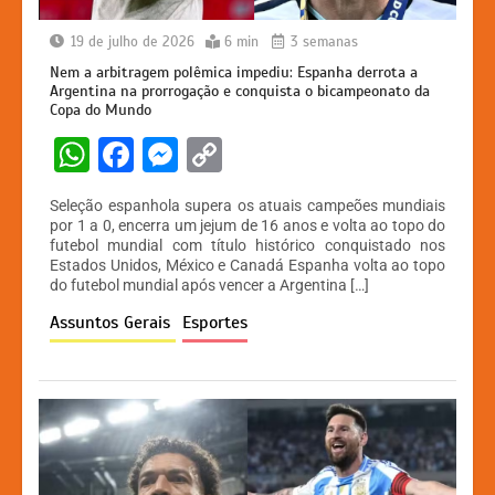
19 de julho de 2026
6 min
3 semanas
Nem a arbitragem polêmica impediu: Espanha derrota a
Argentina na prorrogação e conquista o bicampeonato da
Copa do Mundo
W
F
M
C
h
a
e
o
Seleção espanhola supera os atuais campeões mundiais
at
c
s
p
por 1 a 0, encerra um jejum de 16 anos e volta ao topo do
futebol mundial com título histórico conquistado nos
s
e
s
y
Estados Unidos, México e Canadá Espanha volta ao topo
A
b
e
Li
do futebol mundial após vencer a Argentina […]
p
o
n
n
Assuntos Gerais
Esportes
p
o
g
k
k
er