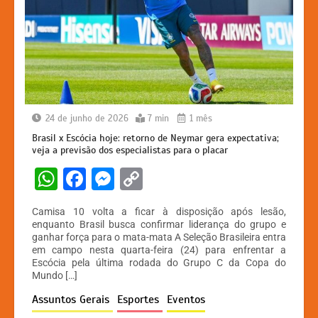
24 de junho de 2026
7 min
1 mês
Brasil x Escócia hoje: retorno de Neymar gera expectativa;
veja a previsão dos especialistas para o placar
W
F
M
C
h
a
e
o
Camisa 10 volta a ficar à disposição após lesão,
at
c
s
p
enquanto Brasil busca confirmar liderança do grupo e
ganhar força para o mata-mata A Seleção Brasileira entra
s
e
s
y
em campo nesta quarta-feira (24) para enfrentar a
A
b
e
Li
Escócia pela última rodada do Grupo C da Copa do
Mundo […]
p
o
n
n
Assuntos Gerais
Esportes
Eventos
p
o
g
k