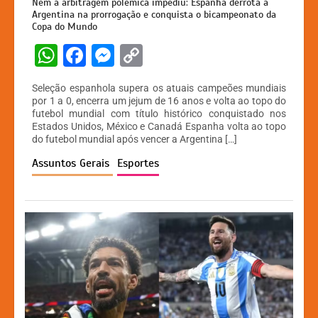
Nem a arbitragem polêmica impediu: Espanha derrota a
Argentina na prorrogação e conquista o bicampeonato da
Copa do Mundo
W
F
M
C
h
a
e
o
Seleção espanhola supera os atuais campeões mundiais
at
c
s
p
por 1 a 0, encerra um jejum de 16 anos e volta ao topo do
futebol mundial com título histórico conquistado nos
s
e
s
y
Estados Unidos, México e Canadá Espanha volta ao topo
A
b
e
Li
do futebol mundial após vencer a Argentina […]
p
o
n
n
Assuntos Gerais
Esportes
p
o
g
k
k
er