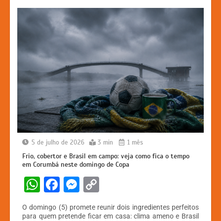
k
er
5 de julho de 2026
3 min
1 mês
Frio, cobertor e Brasil em campo: veja como fica o tempo
em Corumbá neste domingo de Copa
W
F
M
C
h
a
e
o
O domingo (5) promete reunir dois ingredientes perfeitos
at
c
s
p
para quem pretende ficar em casa: clima ameno e Brasil