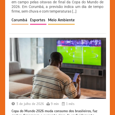
em campo pelas oitavas de final da Copa do Mundo de
s
e
s
y
2026. Em Corumbá, a previsão indica um dia de tempo
A
b
e
Li
firme, sem chuva e com temperaturas […]
p
o
n
n
Corumbá
Esportes
Meio Ambiente
p
o
g
k
k
er
3 de julho de 2026
9 min
1 mês
Copa do Mundo 2026 muda consumo dos brasileiros, faz