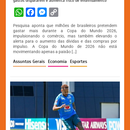
gastos dispararem e aumenta risco de endividamento
W
F
M
C
h
a
e
o
Pesquisa aponta que milhões de brasileiros pretendem
at
c
s
p
gastar mais durante a Copa do Mundo 2026,
impulsionando o comércio, mas também elevando o
s
e
s
y
alerta para o aumento das dívidas e das compras por
A
b
e
Li
impulso. A Copa do Mundo de 2026 não está
movimentando apenas a paixão […]
p
o
n
n
Assuntos Gerais
Economia
Esportes
p
o
g
k
k
er