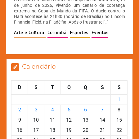
at
c
s
p
de junho de 2026, vivendo um cenário de cobrança
extrema na Copa do Mundo da FIFA. O duelo contra o
s
e
s
y
Haiti acontece às 21h30 (horário de Brasília) no Lincoln
A
b
e
Li
Financial Field, na Filadélfia. Após o frustrante […]
p
o
n
n
Arte e Cultura
Corumbá
Esportes
Eventos
p
o
g
k
k
er
Calendário
D
S
T
Q
Q
S
S
1
2
3
4
5
6
7
8
9
10
11
12
13
14
15
16
17
18
19
20
21
22