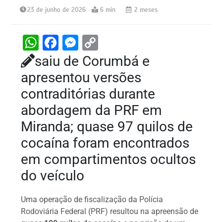
23 de junho de 2026
6 min
2 meses
W
F
M
C
h
a
e
o
saiu de Corumbá e
at
c
s
p
apresentou versões
s
e
s
y
contraditórias durante
A
b
e
Li
abordagem da PRF em
p
o
n
n
Miranda; quase 97 quilos de
p
o
g
k
cocaína foram encontrados
k
er
em compartimentos ocultos
do veículo
Uma operação de fiscalização da Polícia
Rodoviária Federal (PRF) resultou na apreensão de