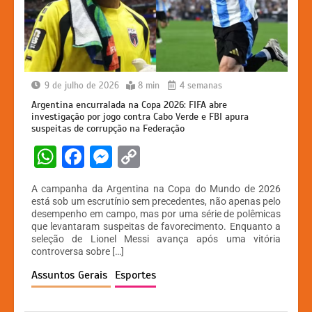
9 de julho de 2026
8 min
4 semanas
Argentina encurralada na Copa 2026: FIFA abre
investigação por jogo contra Cabo Verde e FBI apura
suspeitas de corrupção na Federação
W
F
M
C
h
a
e
o
A campanha da Argentina na Copa do Mundo de 2026
at
c
s
p
está sob um escrutínio sem precedentes, não apenas pelo
desempenho em campo, mas por uma série de polêmicas
s
e
s
y
que levantaram suspeitas de favorecimento. Enquanto a
A
b
e
Li
seleção de Lionel Messi avança após uma vitória
controversa sobre […]
p
o
n
n
Assuntos Gerais
Esportes
p
o
g
k