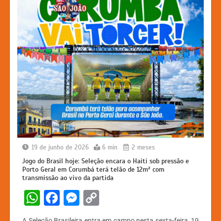
19 de junho de 2026
6 min
2 meses
Jogo do Brasil hoje: Seleção encara o Haiti sob pressão e
Porto Geral em Corumbá terá telão de 12m² com
transmissão ao vivo da partida
W
F
M
C
h
a
e
o
A Seleção Brasileira entra em campo nesta sexta-feira, 19