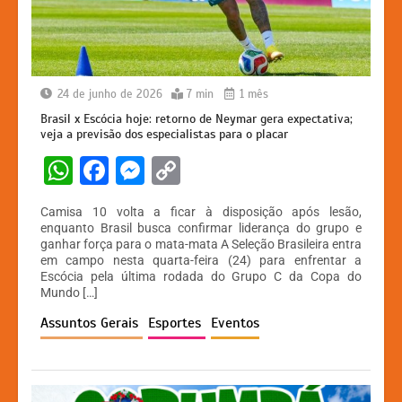
24 de junho de 2026
7 min
1 mês
Brasil x Escócia hoje: retorno de Neymar gera expectativa;
veja a previsão dos especialistas para o placar
W
F
M
C
h
a
e
o
Camisa 10 volta a ficar à disposição após lesão,
at
c
s
p
enquanto Brasil busca confirmar liderança do grupo e
ganhar força para o mata-mata A Seleção Brasileira entra
s
e
s
y
em campo nesta quarta-feira (24) para enfrentar a
A
b
e
Li
Escócia pela última rodada do Grupo C da Copa do
Mundo […]
p
o
n
n
Assuntos Gerais
Esportes
Eventos
p
o
g
k
k
er