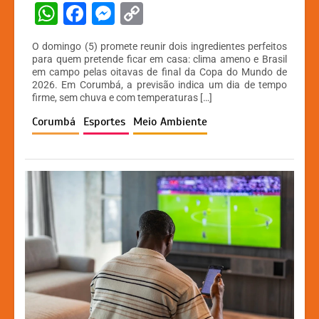
W
F
M
C
h
a
e
o
O domingo (5) promete reunir dois ingredientes perfeitos
at
c
s
p
para quem pretende ficar em casa: clima ameno e Brasil
em campo pelas oitavas de final da Copa do Mundo de
s
e
s
y
2026. Em Corumbá, a previsão indica um dia de tempo
A
b
e
Li
firme, sem chuva e com temperaturas […]
p
o
n
n
Corumbá
Esportes
Meio Ambiente
p
o
g
k
k
er