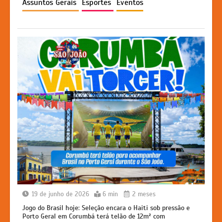
Assuntos Gerais
Esportes
Eventos
p
o
g
k
k
er
19 de junho de 2026
6 min
2 meses
Jogo do Brasil hoje: Seleção encara o Haiti sob pressão e
Porto Geral em Corumbá terá telão de 12m² com