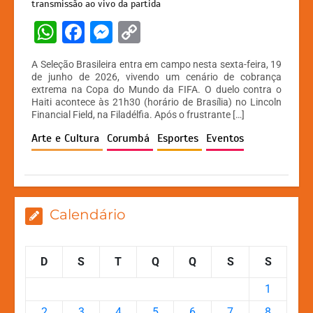
transmissão ao vivo da partida
W
F
M
C
h
a
e
o
A Seleção Brasileira entra em campo nesta sexta-feira, 19
at
c
s
p
de junho de 2026, vivendo um cenário de cobrança
extrema na Copa do Mundo da FIFA. O duelo contra o
s
e
s
y
Haiti acontece às 21h30 (horário de Brasília) no Lincoln
A
b
e
Li
Financial Field, na Filadélfia. Após o frustrante […]
p
o
n
n
Arte e Cultura
Corumbá
Esportes
Eventos
p
o
g
k
k
er
Calendário
D
S
T
Q
Q
S
S
1
2
3
4
5
6
7
8