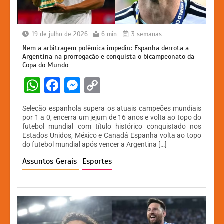
19 de julho de 2026
6 min
3 semanas
Nem a arbitragem polêmica impediu: Espanha derrota a
Argentina na prorrogação e conquista o bicampeonato da
Copa do Mundo
W
F
M
C
h
a
e
o
Seleção espanhola supera os atuais campeões mundiais
at
c
s
p
por 1 a 0, encerra um jejum de 16 anos e volta ao topo do
futebol mundial com título histórico conquistado nos
s
e
s
y
Estados Unidos, México e Canadá Espanha volta ao topo
A
b
e
Li
do futebol mundial após vencer a Argentina […]
p
o
n
n
Assuntos Gerais
Esportes
p
o
g
k
k
er