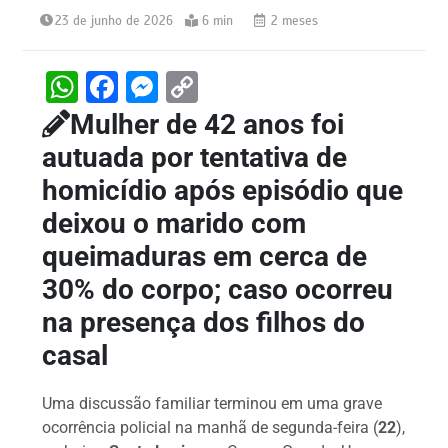
23 de junho de 2026
6 min
2 meses
W
F
M
C
h
a
e
o
Mulher de 42 anos foi
at
c
s
p
autuada por tentativa de
s
e
s
y
homicídio após episódio que
A
b
e
Li
deixou o marido com
p
o
n
n
queimaduras em cerca de
p
o
g
k
30% do corpo; caso ocorreu
k
er
na presença dos filhos do
casal
Uma discussão familiar terminou em uma grave
ocorrência policial na manhã de segunda-feira (
22
),