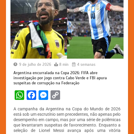
9 de julho de 2026
8 min
4 semanas
Argentina encurralada na Copa 2026: FIFA abre
investigação por jogo contra Cabo Verde e FBI apura
suspeitas de corrupção na Federação
W
F
M
C
h
a
e
o
A campanha da Argentina na Copa do Mundo de 2026
at
c
s
p
está sob um escrutínio sem precedentes, não apenas pelo
desempenho em campo, mas por uma série de polêmicas
s
e
s
y
que levantaram suspeitas de favorecimento. Enquanto a
A
b
e
Li
seleção de Lionel Messi avança após uma vitória