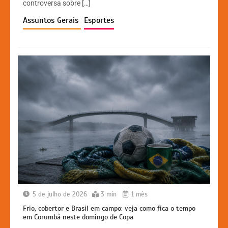
controversa sobre […]
p
o
n
n
Assuntos Gerais
Esportes
p
o
g
k
k
er
5 de julho de 2026
3 min
1 mês
Frio, cobertor e Brasil em campo: veja como fica o tempo
em Corumbá neste domingo de Copa