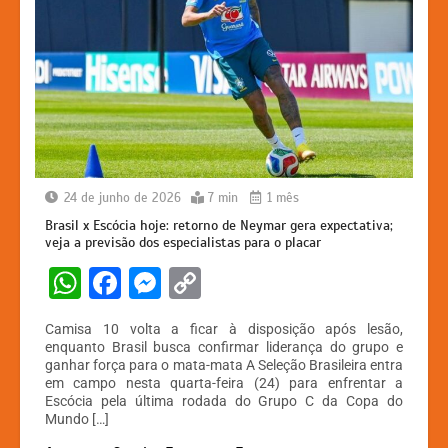
24 de junho de 2026
7 min
1 mês
Brasil x Escócia hoje: retorno de Neymar gera expectativa;
veja a previsão dos especialistas para o placar
W
F
M
C
h
a
e
o
Camisa 10 volta a ficar à disposição após lesão,
at
c
s
p
enquanto Brasil busca confirmar liderança do grupo e
ganhar força para o mata-mata A Seleção Brasileira entra
s
e
s
y
em campo nesta quarta-feira (24) para enfrentar a
A
b
e
Li
Escócia pela última rodada do Grupo C da Copa do
Mundo […]
p
o
n
n