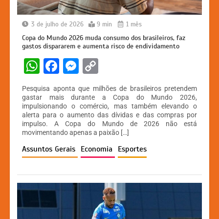
3 de julho de 2026
9 min
1 mês
Copa do Mundo 2026 muda consumo dos brasileiros, faz
gastos dispararem e aumenta risco de endividamento
W
F
M
C
h
a
e
o
Pesquisa aponta que milhões de brasileiros pretendem
at
c
s
p
gastar mais durante a Copa do Mundo 2026,
impulsionando o comércio, mas também elevando o
s
e
s
y
alerta para o aumento das dívidas e das compras por
A
b
e
Li
impulso. A Copa do Mundo de 2026 não está
movimentando apenas a paixão […]
p
o
n
n
Assuntos Gerais
Economia
Esportes
p
o
g
k
k
er