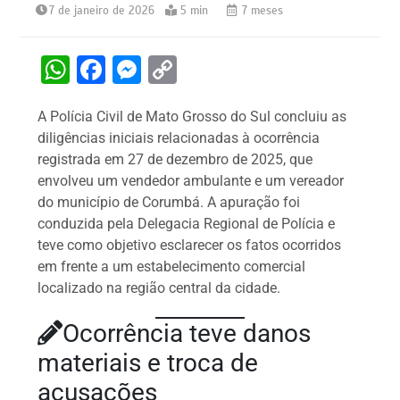
7 de janeiro de 2026
5 min
7 meses
W
F
M
C
h
a
e
o
A Polícia Civil de Mato Grosso do Sul concluiu as
at
c
s
p
diligências iniciais relacionadas à ocorrência
s
e
s
y
registrada em 27 de dezembro de 2025, que
A
b
e
Li
envolveu um vendedor ambulante e um vereador
do município de Corumbá. A apuração foi
p
o
n
n
conduzida pela Delegacia Regional de Polícia e
p
o
g
k
teve como objetivo esclarecer os fatos ocorridos
k
er
em frente a um estabelecimento comercial
localizado na região central da cidade.
Ocorrência teve danos
materiais e troca de
acusações