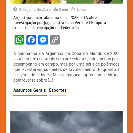
9 de julho de 2026
8 min
1 mês
Argentina encurralada na Copa 2026: FIFA abre
investigação por jogo contra Cabo Verde e FBI apura
suspeitas de corrupção na Federação
W
F
M
C
h
a
e
o
A campanha da Argentina na Copa do Mundo de 2026
at
c
s
p
está sob um escrutínio sem precedentes, não apenas pelo
desempenho em campo, mas por uma série de polêmicas
s
e
s
y
que levantaram suspeitas de favorecimento. Enquanto a
A
b
e
Li
seleção de Lionel Messi avança após uma vitória
controversa sobre […]
p
o
n
n
Assuntos Gerais
Esportes
p
o
g
k
k
er