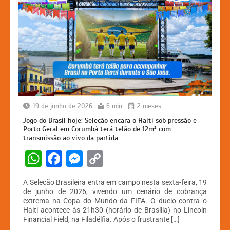
19 de junho de 2026
6 min
2 meses
Jogo do Brasil hoje: Seleção encara o Haiti sob pressão e
Porto Geral em Corumbá terá telão de 12m² com
transmissão ao vivo da partida
W
F
M
C
h
a
e
o
A Seleção Brasileira entra em campo nesta sexta-feira, 19
at
c
s
p
de junho de 2026, vivendo um cenário de cobrança
extrema na Copa do Mundo da FIFA. O duelo contra o
s
e
s
y
Haiti acontece às 21h30 (horário de Brasília) no Lincoln
A
b
e
Li
Financial Field, na Filadélfia. Após o frustrante […]