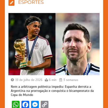
ESPORTES
19 de julho de 2026
6 min
3 semanas
Nem a arbitragem polêmica impediu: Espanha derrota a
Argentina na prorrogação e conquista o bicampeonato da
Copa do Mundo
W
F
M
C