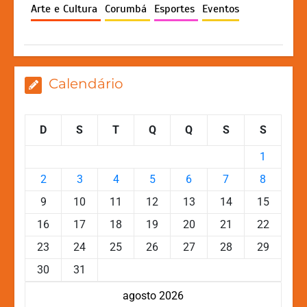
p
o
n
n
Arte e Cultura
Corumbá
Esportes
Eventos
p
o
g
k
k
er
Calendário
D
S
T
Q
Q
S
S
1
2
3
4
5
6
7
8
9
10
11
12
13
14
15
16
17
18
19
20
21
22
23
24
25
26
27
28
29
30
31
agosto 2026