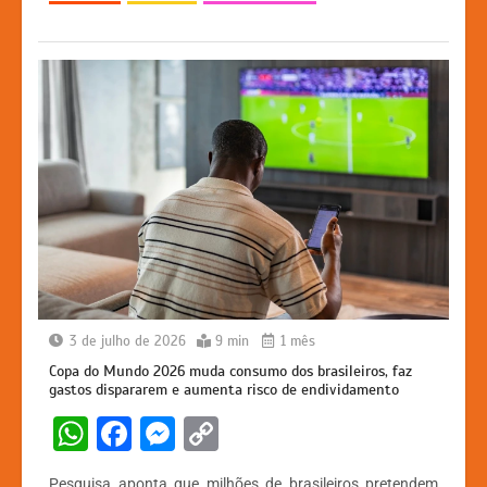
p
o
g
k
k
er
3 de julho de 2026
9 min
1 mês
Copa do Mundo 2026 muda consumo dos brasileiros, faz
gastos dispararem e aumenta risco de endividamento
W
F
M
C
h
a
e
o
Pesquisa aponta que milhões de brasileiros pretendem