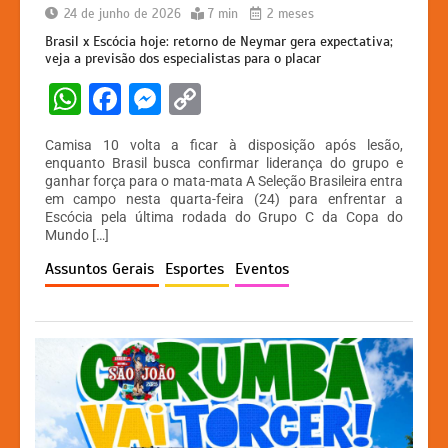
24 de junho de 2026
7 min
2 meses
Brasil x Escócia hoje: retorno de Neymar gera expectativa;
veja a previsão dos especialistas para o placar
W
F
M
C
h
a
e
o
Camisa 10 volta a ficar à disposição após lesão,
at
c
s
p
enquanto Brasil busca confirmar liderança do grupo e
ganhar força para o mata-mata A Seleção Brasileira entra
s
e
s
y
em campo nesta quarta-feira (24) para enfrentar a
A
b
e
Li
Escócia pela última rodada do Grupo C da Copa do
Mundo […]
p
o
n
n
Assuntos Gerais
Esportes
Eventos
p
o
g
k
k
er