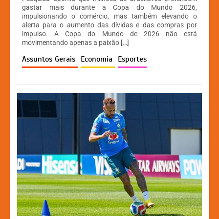
at
c
s
p
gastar mais durante a Copa do Mundo 2026,
impulsionando o comércio, mas também elevando o
s
e
s
y
alerta para o aumento das dívidas e das compras por
A
b
e
Li
impulso. A Copa do Mundo de 2026 não está
movimentando apenas a paixão […]
p
o
n
n
Assuntos Gerais
Economia
Esportes
p
o
g
k
k
er