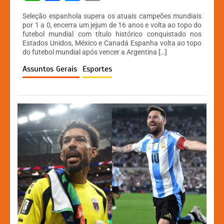
h
a
e
o
Seleção espanhola supera os atuais campeões mundiais
at
c
s
p
por 1 a 0, encerra um jejum de 16 anos e volta ao topo do
futebol mundial com título histórico conquistado nos
s
e
s
y
Estados Unidos, México e Canadá Espanha volta ao topo
A
b
e
Li
do futebol mundial após vencer a Argentina […]
p
o
n
n
Assuntos Gerais
Esportes
p
o
g
k
k
er