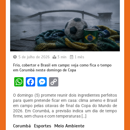
5 de julho de 2026
3 min
1 mês
Frio, cobertor e Brasil em campo: veja como fica o tempo
em Corumbá neste domingo de Copa
W
F
M
C
h
a
e
o
O domingo (5) promete reunir dois ingredientes perfeitos
at
c
s
p
para quem pretende ficar em casa: clima ameno e Brasil
em campo pelas oitavas de final da Copa do Mundo de
s
e
s
y
2026. Em Corumbá, a previsão indica um dia de tempo
A
b
e
Li
firme, sem chuva e com temperaturas […]
p
o
n
n
Corumbá
Esportes
Meio Ambiente