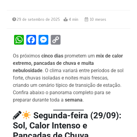
29 de setembro de 2025
4 min
10 meses
W
F
M
C
h
a
e
o
Os próximos
cinco dias
prometem um
mix de calor
at
c
s
p
extremo, pancadas de chuva e muita
s
e
s
y
nebulosidade
. O clima variará entre períodos de sol
A
b
e
Li
forte, chuvas isoladas e noites mais frescas,
criando um cenário típico de transição de estação.
p
o
n
n
Confira abaixo o panorama completo para se
p
o
g
k
preparar durante toda a
semana
.
k
er
Segunda-feira (29/09):
Sol, Calor Intenso e
Pancadas de Chuva