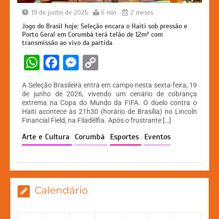
19 de junho de 2026
6 min
2 meses
Jogo do Brasil hoje: Seleção encara o Haiti sob pressão e
Porto Geral em Corumbá terá telão de 12m² com
transmissão ao vivo da partida
W
F
M
C
h
a
e
o
A Seleção Brasileira entra em campo nesta sexta-feira, 19
at
c
s
p
de junho de 2026, vivendo um cenário de cobrança
extrema na Copa do Mundo da FIFA. O duelo contra o
s
e
s
y
Haiti acontece às 21h30 (horário de Brasília) no Lincoln
A
b
e
Li
Financial Field, na Filadélfia. Após o frustrante […]
p
o
n
n
Arte e Cultura
Corumbá
Esportes
Eventos
p
o
g
k
k
er
Calendário