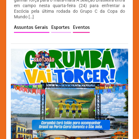
s
e
s
y
em campo nesta quarta-feira (24) para enfrentar a
A
b
e
Li
Escócia pela última rodada do Grupo C da Copa do
Mundo […]
p
o
n
n
Assuntos Gerais
Esportes
Eventos
p
o
g
k
k
er