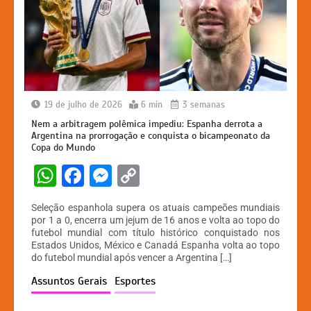
19 de julho de 2026
6 min
3 semanas
Nem a arbitragem polêmica impediu: Espanha derrota a
Argentina na prorrogação e conquista o bicampeonato da
Copa do Mundo
W
F
M
C
h
a
e
o
Seleção espanhola supera os atuais campeões mundiais
at
c
s
p
por 1 a 0, encerra um jejum de 16 anos e volta ao topo do
futebol mundial com título histórico conquistado nos
s
e
s
y
Estados Unidos, México e Canadá Espanha volta ao topo
A
b
e
Li
do futebol mundial após vencer a Argentina […]
p
o
n
n
Assuntos Gerais
Esportes
p
o
g
k