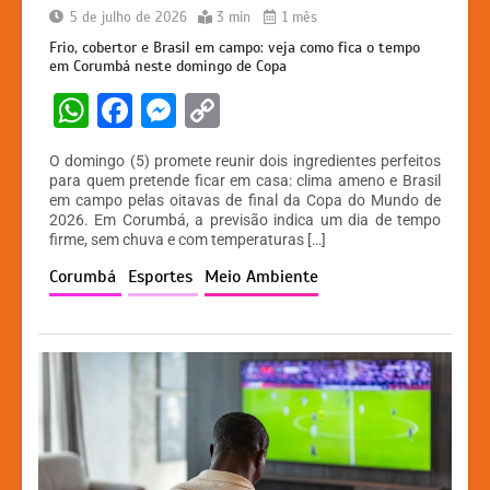
5 de julho de 2026
3 min
1 mês
Frio, cobertor e Brasil em campo: veja como fica o tempo
em Corumbá neste domingo de Copa
W
F
M
C
h
a
e
o
O domingo (5) promete reunir dois ingredientes perfeitos
at
c
s
p
para quem pretende ficar em casa: clima ameno e Brasil
em campo pelas oitavas de final da Copa do Mundo de
s
e
s
y
2026. Em Corumbá, a previsão indica um dia de tempo
A
b
e
Li
firme, sem chuva e com temperaturas […]
p
o
n
n
Corumbá
Esportes
Meio Ambiente
p
o
g
k
k
er