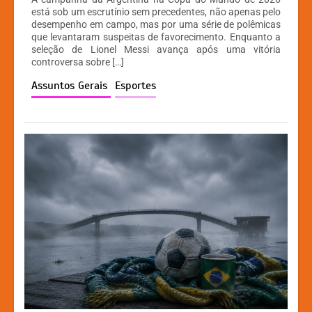
at
c
s
p
está sob um escrutínio sem precedentes, não apenas pelo
desempenho em campo, mas por uma série de polêmicas
s
e
s
y
que levantaram suspeitas de favorecimento. Enquanto a
A
b
e
Li
seleção de Lionel Messi avança após uma vitória
controversa sobre […]
p
o
n
n
Assuntos Gerais
Esportes
p
o
g
k
k
er