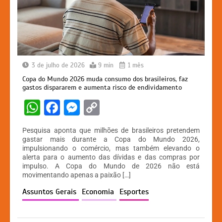
3 de julho de 2026
9 min
1 mês
Copa do Mundo 2026 muda consumo dos brasileiros, faz
gastos dispararem e aumenta risco de endividamento
W
F
M
C
h
a
e
o
Pesquisa aponta que milhões de brasileiros pretendem
at
c
s
p
gastar mais durante a Copa do Mundo 2026,
impulsionando o comércio, mas também elevando o
s
e
s
y
alerta para o aumento das dívidas e das compras por
A
b
e
Li
impulso. A Copa do Mundo de 2026 não está
movimentando apenas a paixão […]
p
o
n
n
Assuntos Gerais
Economia
Esportes
p
o
g
k
k
er