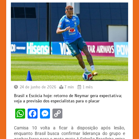
24 de junho de 2026
7 min
1 mês
Brasil x Escócia hoje: retorno de Neymar gera expectativa;
veja a previsão dos especialistas para o placar
W
F
M
C
h
a
e
o
Camisa 10 volta a ficar à disposição após lesão,
at
c
s
p
enquanto Brasil busca confirmar liderança do grupo e
ganhar força para o mata-mata A Seleção Brasileira entra