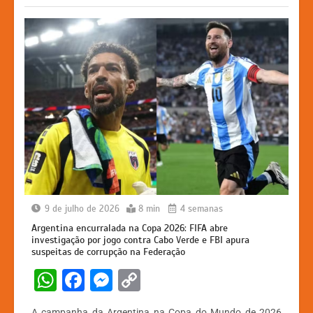
k
er
9 de julho de 2026
8 min
4 semanas
Argentina encurralada na Copa 2026: FIFA abre
investigação por jogo contra Cabo Verde e FBI apura
suspeitas de corrupção na Federação
W
F
M
C
h
a
e
o
A campanha da Argentina na Copa do Mundo de 2026