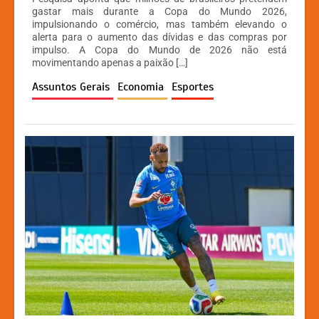
at
c
s
p
gastar mais durante a Copa do Mundo 2026,
impulsionando o comércio, mas também elevando o
s
e
s
y
alerta para o aumento das dívidas e das compras por
A
b
e
Li
impulso. A Copa do Mundo de 2026 não está
movimentando apenas a paixão […]
p
o
n
n
Assuntos Gerais
Economia
Esportes
p
o
g
k
k
er