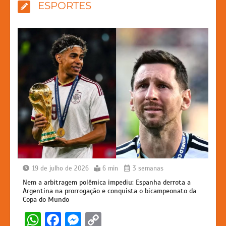
ESPORTES
19 de julho de 2026
6 min
3 semanas
Nem a arbitragem polêmica impediu: Espanha derrota a
Argentina na prorrogação e conquista o bicampeonato da
Copa do Mundo
W
F
M
C