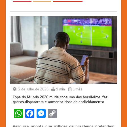
p
o
g
k
k
er
3 de julho de 2026
9 min
1 mês
Copa do Mundo 2026 muda consumo dos brasileiros, faz
gastos dispararem e aumenta risco de endividamento
W
F
M
C
h
a
e
o
Pesquisa aponta que milhões de brasileiros pretendem