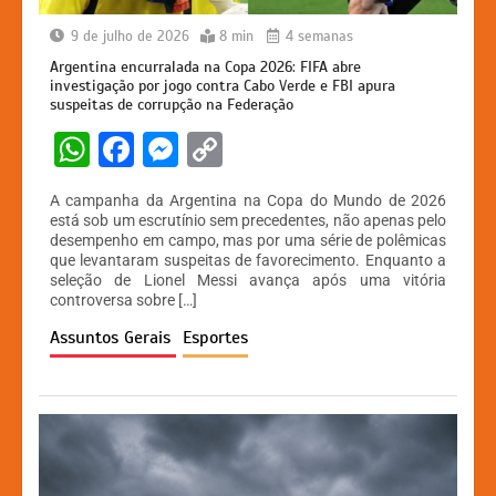
9 de julho de 2026
8 min
4 semanas
Argentina encurralada na Copa 2026: FIFA abre
investigação por jogo contra Cabo Verde e FBI apura
suspeitas de corrupção na Federação
W
F
M
C
h
a
e
o
A campanha da Argentina na Copa do Mundo de 2026
at
c
s
p
está sob um escrutínio sem precedentes, não apenas pelo
desempenho em campo, mas por uma série de polêmicas
s
e
s
y
que levantaram suspeitas de favorecimento. Enquanto a
A
b
e
Li
seleção de Lionel Messi avança após uma vitória
controversa sobre […]
p
o
n
n
Assuntos Gerais
Esportes
p
o
g
k
k
er