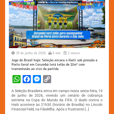
19 de junho de 2026
6 min
2 meses
Jogo do Brasil hoje: Seleção encara o Haiti sob pressão e
Porto Geral em Corumbá terá telão de 12m² com
transmissão ao vivo da partida
W
F
M
C
h
a
e
o
A Seleção Brasileira entra em campo nesta sexta-feira, 19
at
c
s
p
de junho de 2026, vivendo um cenário de cobrança
extrema na Copa do Mundo da FIFA. O duelo contra o
s
e
s
y
Haiti acontece às 21h30 (horário de Brasília) no Lincoln
A
b
e
Li
Financial Field, na Filadélfia. Após o frustrante […]