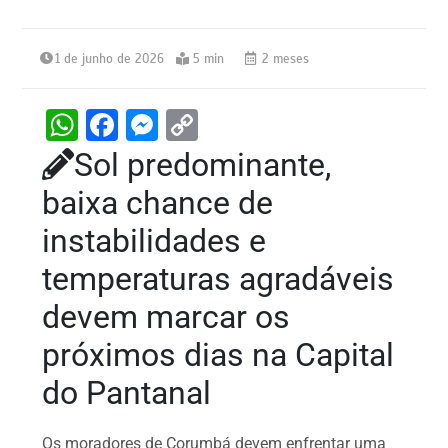
1 de junho de 2026
5 min
2 meses
W
F
M
C
h
a
e
o
Sol predominante,
at
c
s
p
baixa chance de
s
e
s
y
instabilidades e
A
b
e
Li
temperaturas agradáveis
p
o
n
n
devem marcar os
p
o
g
k
k
er
próximos dias na Capital
do Pantanal
Os moradores de Corumbá devem enfrentar uma