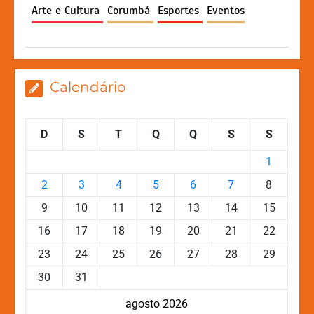
p
o
n
n
Arte e Cultura
Corumbá
Esportes
Eventos
p
o
g
k
k
er
Calendário
D
S
T
Q
Q
S
S
1
2
3
4
5
6
7
8
9
10
11
12
13
14
15
16
17
18
19
20
21
22
23
24
25
26
27
28
29
30
31
agosto 2026