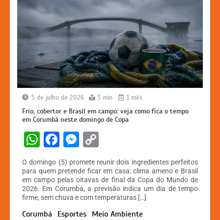
5 de julho de 2026
3 min
1 mês
Frio, cobertor e Brasil em campo: veja como fica o tempo
em Corumbá neste domingo de Copa
W
F
M
C
h
a
e
o
O domingo (5) promete reunir dois ingredientes perfeitos
at
c
s
p
para quem pretende ficar em casa: clima ameno e Brasil
em campo pelas oitavas de final da Copa do Mundo de
s
e
s
y
2026. Em Corumbá, a previsão indica um dia de tempo
A
b
e
Li
firme, sem chuva e com temperaturas […]
p
o
n
n
Corumbá
Esportes
Meio Ambiente