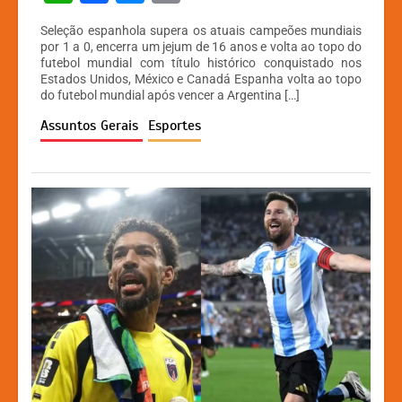
h
a
e
o
Seleção espanhola supera os atuais campeões mundiais
at
c
s
p
por 1 a 0, encerra um jejum de 16 anos e volta ao topo do
futebol mundial com título histórico conquistado nos
s
e
s
y
Estados Unidos, México e Canadá Espanha volta ao topo
A
b
e
Li
do futebol mundial após vencer a Argentina […]
p
o
n
n
Assuntos Gerais
Esportes
p
o
g
k
k
er