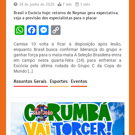
24 de junho de 2026
7 min
1 mês
Brasil x Escócia hoje: retorno de Neymar gera expectativa;
veja a previsão dos especialistas para o placar
W
F
M
C
h
a
e
o
Camisa 10 volta a ficar à disposição após lesão,
at
c
s
p
enquanto Brasil busca confirmar liderança do grupo e
ganhar força para o mata-mata A Seleção Brasileira entra
s
e
s
y
em campo nesta quarta-feira (24) para enfrentar a
A
b
e
Li
Escócia pela última rodada do Grupo C da Copa do
Mundo […]
p
o
n
n
Assuntos Gerais
Esportes
Eventos
p
o
g
k
k
er