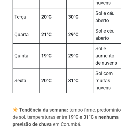
nuvens
Sol e céu
Terça
20°C
30°C
aberto
Sol e céu
Quarta
21°C
29°C
aberto
Sol e
Quinta
19°C
29°C
aumento
de nuvens
Sol com
Sexta
20°C
31°C
muitas
nuvens
Tendência da semana:
tempo firme, predomínio
de sol, temperaturas entre
19°C e 31°C
e
nenhuma
previsão de chuva
em Corumbá.