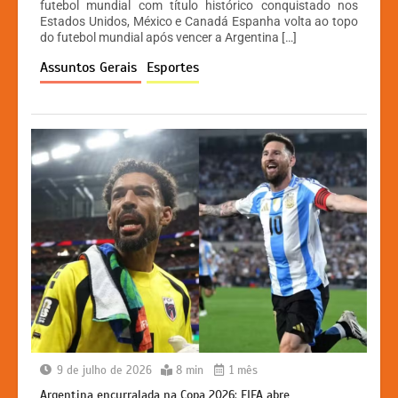
futebol mundial com título histórico conquistado nos
s
e
s
y
Estados Unidos, México e Canadá Espanha volta ao topo
A
b
e
Li
do futebol mundial após vencer a Argentina […]
p
o
n
n
Assuntos Gerais
Esportes
p
o
g
k
k
er
9 de julho de 2026
8 min
1 mês
Argentina encurralada na Copa 2026: FIFA abre