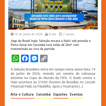
19 de junho de 2026
6 min
2 meses
Jogo do Brasil hoje: Seleção encara o Haiti sob pressão e
Porto Geral em Corumbá terá telão de 12m² com
transmissão ao vivo da partida
W
F
M
C
h
a
e
o
A Seleção Brasileira entra em campo nesta sexta-feira, 19
at
c
s
p
de junho de 2026, vivendo um cenário de cobrança
extrema na Copa do Mundo da FIFA. O duelo contra o
s
e
s
y
Haiti acontece às 21h30 (horário de Brasília) no Lincoln
A
b
e
Li
Financial Field, na Filadélfia. Após o frustrante […]
p
o
n
n
Arte e Cultura
Corumbá
Esportes
Eventos
p
o
g
k