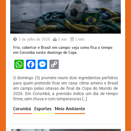
5 de julho de 2026
3 min
1 mês
Frio, cobertor e Brasil em campo: veja como fica o tempo
em Corumbá neste domingo de Copa
W
F
M
C
h
a
e
o
O domingo (5) promete reunir dois ingredientes perfeitos
at
c
s
p
para quem pretende ficar em casa: clima ameno e Brasil
em campo pelas oitavas de final da Copa do Mundo de
s
e
s
y
2026. Em Corumbá, a previsão indica um dia de tempo
A
b
e
Li
firme, sem chuva e com temperaturas […]
p
o
n
n
Corumbá
Esportes
Meio Ambiente
p
o
g
k
k
er