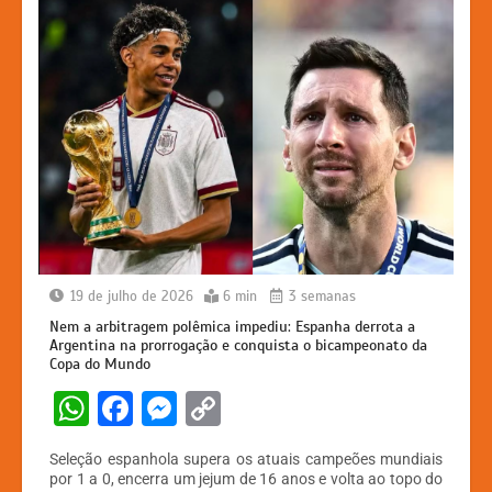
19 de julho de 2026
6 min
3 semanas
Nem a arbitragem polêmica impediu: Espanha derrota a
Argentina na prorrogação e conquista o bicampeonato da
Copa do Mundo
W
F
M
C
h
a
e
o
Seleção espanhola supera os atuais campeões mundiais
at
c
s
p
por 1 a 0, encerra um jejum de 16 anos e volta ao topo do