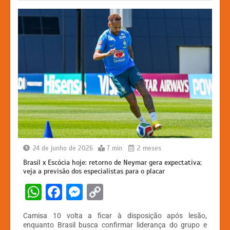
k
er
24 de junho de 2026
7 min
2 meses
Brasil x Escócia hoje: retorno de Neymar gera expectativa;
veja a previsão dos especialistas para o placar
W
F
M
C
h
a
e
o
Camisa 10 volta a ficar à disposição após lesão,
at
c
s
p
enquanto Brasil busca confirmar liderança do grupo e