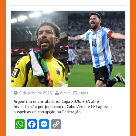
p
o
g
k
k
er
9 de julho de 2026
8 min
1 mês
Argentina encurralada na Copa 2026: FIFA abre
investigação por jogo contra Cabo Verde e FBI apura
suspeitas de corrupção na Federação
W
F
M
C
h
a
e
o