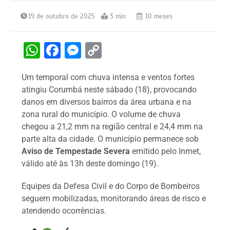
19 de outubro de 2025
3 min
10 meses
W
F
M
C
h
a
e
o
Um temporal com chuva intensa e ventos fortes
at
c
s
p
atingiu Corumbá neste sábado (18), provocando
s
e
s
y
danos em diversos bairros da área urbana e na
A
b
e
Li
zona rural do município. O volume de chuva
chegou a 21,2 mm na região central e 24,4 mm na
p
o
n
n
parte alta da cidade. O município permanece sob
p
o
g
k
Aviso de Tempestade Severa
emitido pelo Inmet,
k
er
válido até às 13h deste domingo (19).
Equipes da Defesa Civil e do Corpo de Bombeiros
seguem mobilizadas, monitorando áreas de risco e
atendendo ocorrências.