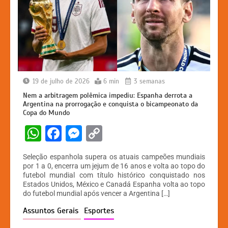
19 de julho de 2026
6 min
3 semanas
Nem a arbitragem polêmica impediu: Espanha derrota a
Argentina na prorrogação e conquista o bicampeonato da
Copa do Mundo
W
F
M
C
h
a
e
o
Seleção espanhola supera os atuais campeões mundiais
at
c
s
p
por 1 a 0, encerra um jejum de 16 anos e volta ao topo do
futebol mundial com título histórico conquistado nos
s
e
s
y
Estados Unidos, México e Canadá Espanha volta ao topo
A
b
e
Li
do futebol mundial após vencer a Argentina […]
p
o
n
n
Assuntos Gerais
Esportes