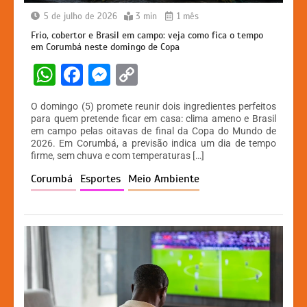
5 de julho de 2026
3 min
1 mês
Frio, cobertor e Brasil em campo: veja como fica o tempo
em Corumbá neste domingo de Copa
W
F
M
C
h
a
e
o
O domingo (5) promete reunir dois ingredientes perfeitos
at
c
s
p
para quem pretende ficar em casa: clima ameno e Brasil
em campo pelas oitavas de final da Copa do Mundo de
s
e
s
y
2026. Em Corumbá, a previsão indica um dia de tempo
A
b
e
Li
firme, sem chuva e com temperaturas […]
p
o
n
n
Corumbá
Esportes
Meio Ambiente
p
o
g
k
k
er