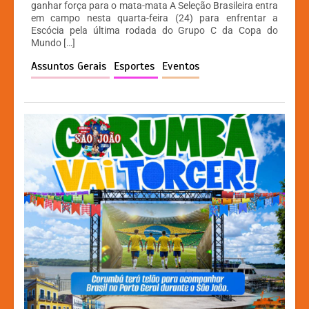
ganhar força para o mata-mata A Seleção Brasileira entra
s
e
s
y
em campo nesta quarta-feira (24) para enfrentar a
A
b
e
Li
Escócia pela última rodada do Grupo C da Copa do
Mundo […]
p
o
n
n
Assuntos Gerais
Esportes
Eventos
p
o
g
k
k
er