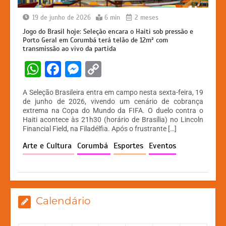
19 de junho de 2026
6 min
2 meses
Jogo do Brasil hoje: Seleção encara o Haiti sob pressão e
Porto Geral em Corumbá terá telão de 12m² com
transmissão ao vivo da partida
W
F
M
C
h
a
e
o
A Seleção Brasileira entra em campo nesta sexta-feira, 19
at
c
s
p
de junho de 2026, vivendo um cenário de cobrança
extrema na Copa do Mundo da FIFA. O duelo contra o
s
e
s
y
Haiti acontece às 21h30 (horário de Brasília) no Lincoln
A
b
e
Li
Financial Field, na Filadélfia. Após o frustrante […]
p
o
n
n
Arte e Cultura
Corumbá
Esportes
Eventos
p
o
g
k
k
er
Calendário