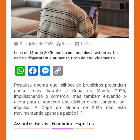
3 de julho de 2026
9 min
1 mês
Copa do Mundo 2026 muda consumo dos brasileiros, faz
gastos dispararem e aumenta risco de endividamento
W
F
M
C
h
a
e
o
Pesquisa aponta que milhões de brasileiros pretendem
at
c
s
p
gastar mais durante a Copa do Mundo 2026,
impulsionando o comércio, mas também elevando o
s
e
s
y
alerta para o aumento das dívidas e das compras por
A
b
e
Li
impulso. A Copa do Mundo de 2026 não está
movimentando apenas a paixão […]
p
o
n
n
Assuntos Gerais
Economia
Esportes
p
o
g
k