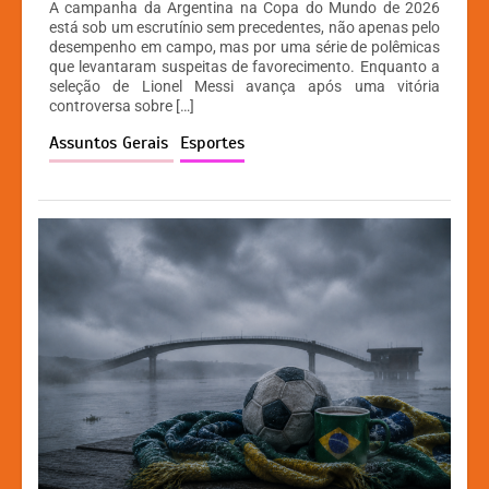
A campanha da Argentina na Copa do Mundo de 2026
at
c
s
p
está sob um escrutínio sem precedentes, não apenas pelo
desempenho em campo, mas por uma série de polêmicas
s
e
s
y
que levantaram suspeitas de favorecimento. Enquanto a
A
b
e
Li
seleção de Lionel Messi avança após uma vitória
controversa sobre […]
p
o
n
n
Assuntos Gerais
Esportes
p
o
g
k
k
er