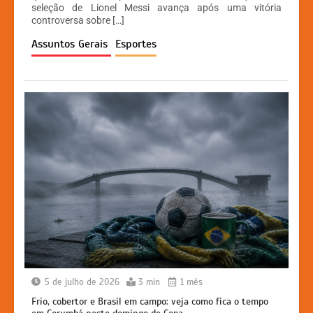
A
b
e
Li
seleção de Lionel Messi avança após uma vitória
controversa sobre […]
p
o
n
n
Assuntos Gerais
Esportes
p
o
g
k
k
er
5 de julho de 2026
3 min
1 mês
Frio, cobertor e Brasil em campo: veja como fica o tempo