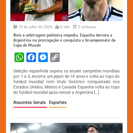
19 de julho de 2026
6 min
3 semanas
Nem a arbitragem polêmica impediu: Espanha derrota a
Argentina na prorrogação e conquista o bicampeonato da
Copa do Mundo
W
F
M
C
h
a
e
o
Seleção espanhola supera os atuais campeões mundiais
at
c
s
p
por 1 a 0, encerra um jejum de 16 anos e volta ao topo do
futebol mundial com título histórico conquistado nos
s
e
s
y
Estados Unidos, México e Canadá Espanha volta ao topo
A
b
e
Li
do futebol mundial após vencer a Argentina […]
p
o
n
n
Assuntos Gerais
Esportes
p
o
g
k
k
er