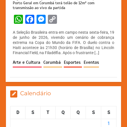
Porto Geral em Corumbá terá telão de 12m² com
transmissão ao vivo da partida
W
F
M
C
h
a
e
o
A Seleção Brasileira entra em campo nesta sexta-feira, 19
at
c
s
p
de junho de 2026, vivendo um cenário de cobrança
extrema na Copa do Mundo da FIFA. O duelo contra o
s
e
s
y
Haiti acontece às 21h30 (horário de Brasília) no Lincoln
A
b
e
Li
Financial Field, na Filadélfia. Após o frustrante […]
p
o
n
n
Arte e Cultura
Corumbá
Esportes
Eventos
p
o
g
k
k
er
Calendário
D
S
T
Q
Q
S
S
1