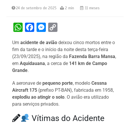
24 de setembro de 2025
2 min
11 meses
W
F
M
C
h
a
e
o
Um
acidente de avião
deixou cinco mortos entre o
at
c
s
p
fim da tarde e o início da noite desta terça-feira
s
e
s
y
(23/09/2025), na região da
Fazenda Barra Mansa
,
A
b
e
Li
em
Aquidauana
, a cerca de
141 km de Campo
Grande
.
p
o
n
n
p
o
g
k
A aeronave de
pequeno porte
, modelo
Cessna
k
er
Aircraft 175
(prefixo PT-BAN), fabricada em 1958,
explodiu ao atingir o solo
. O avião era utilizado
para serviços privados.
Vítimas do Acidente