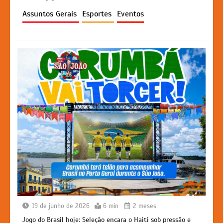
p
o
n
n
Assuntos Gerais
Esportes
Eventos
p
o
g
k
k
er
19 de junho de 2026
6 min
2 meses
Jogo do Brasil hoje: Seleção encara o Haiti sob pressão e