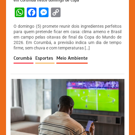
em Corumbá neste domingo de Copa
W
F
M
C
h
a
e
o
O domingo (5) promete reunir dois ingredientes perfeitos
at
c
s
p
para quem pretende ficar em casa: clima ameno e Brasil
em campo pelas oitavas de final da Copa do Mundo de
s
e
s
y
2026. Em Corumbá, a previsão indica um dia de tempo
A
b
e
Li
firme, sem chuva e com temperaturas […]
p
o
n
n
Corumbá
Esportes
Meio Ambiente
p
o
g
k
k
er