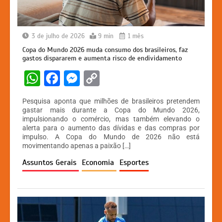
3 de julho de 2026
9 min
1 mês
Copa do Mundo 2026 muda consumo dos brasileiros, faz
gastos dispararem e aumenta risco de endividamento
W
F
M
C
h
a
e
o
Pesquisa aponta que milhões de brasileiros pretendem
at
c
s
p
gastar mais durante a Copa do Mundo 2026,
impulsionando o comércio, mas também elevando o
s
e
s
y
alerta para o aumento das dívidas e das compras por
A
b
e
Li
impulso. A Copa do Mundo de 2026 não está
movimentando apenas a paixão […]
p
o
n
n
Assuntos Gerais
Economia
Esportes
p
o
g
k
k
er