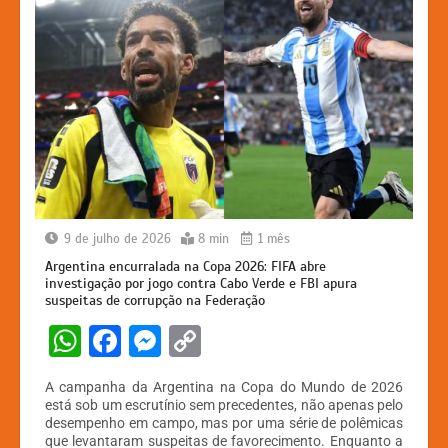
9 de julho de 2026
8 min
1 mês
Argentina encurralada na Copa 2026: FIFA abre
investigação por jogo contra Cabo Verde e FBI apura
suspeitas de corrupção na Federação
W
F
M
C
h
a
e
o
A campanha da Argentina na Copa do Mundo de 2026
at
c
s
p
está sob um escrutínio sem precedentes, não apenas pelo
desempenho em campo, mas por uma série de polêmicas
s
e
s
y
que levantaram suspeitas de favorecimento. Enquanto a