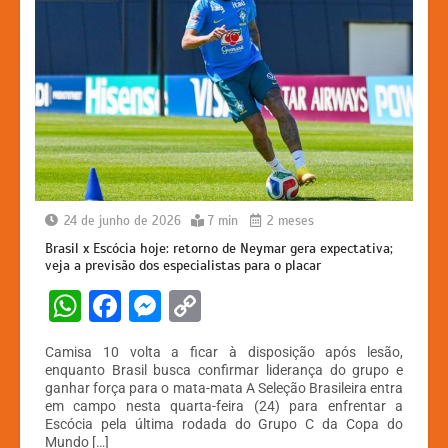
24 de junho de 2026
7 min
2 meses
Brasil x Escócia hoje: retorno de Neymar gera expectativa;
veja a previsão dos especialistas para o placar
W
F
M
C
h
a
e
o
Camisa 10 volta a ficar à disposição após lesão,
at
c
s
p
enquanto Brasil busca confirmar liderança do grupo e
ganhar força para o mata-mata A Seleção Brasileira entra
s
e
s
y
em campo nesta quarta-feira (24) para enfrentar a
A
b
e
Li
Escócia pela última rodada do Grupo C da Copa do
Mundo […]