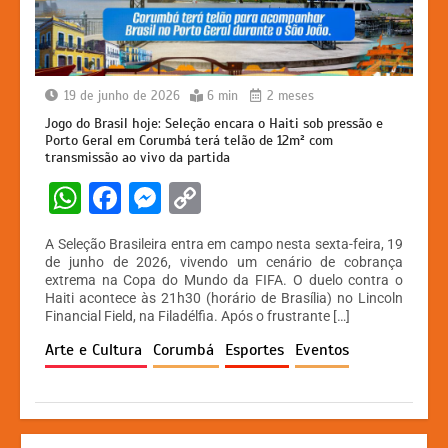
19 de junho de 2026
6 min
2 meses
Jogo do Brasil hoje: Seleção encara o Haiti sob pressão e
Porto Geral em Corumbá terá telão de 12m² com
transmissão ao vivo da partida
W
F
M
C
h
a
e
o
A Seleção Brasileira entra em campo nesta sexta-feira, 19
at
c
s
p
de junho de 2026, vivendo um cenário de cobrança
extrema na Copa do Mundo da FIFA. O duelo contra o
s
e
s
y
Haiti acontece às 21h30 (horário de Brasília) no Lincoln
A
b
e
Li
Financial Field, na Filadélfia. Após o frustrante […]
p
o
n
n
Arte e Cultura
Corumbá
Esportes
Eventos
p
o
g
k
k
er