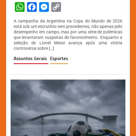
W
F
M
C
h
a
e
o
A campanha da Argentina na Copa do Mundo de 2026
at
c
s
p
está sob um escrutínio sem precedentes, não apenas pelo
desempenho em campo, mas por uma série de polêmicas
s
e
s
y
que levantaram suspeitas de favorecimento. Enquanto a
A
b
e
Li
seleção de Lionel Messi avança após uma vitória
controversa sobre […]
p
o
n
n
Assuntos Gerais
Esportes
p
o
g
k
k
er