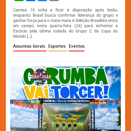
h
a
e
o
Camisa 10 volta a ficar à disposição após lesão,
at
c
s
p
enquanto Brasil busca confirmar liderança do grupo e
ganhar força para o mata-mata A Seleção Brasileira entra
s
e
s
y
em campo nesta quarta-feira (24) para enfrentar a
A
b
e
Li
Escócia pela última rodada do Grupo C da Copa do
Mundo […]
p
o
n
n
Assuntos Gerais
Esportes
Eventos
p
o
g
k
k
er