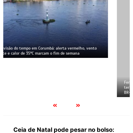
Ferrovia Malha Oeste, que liga Corumbá a São Paulo, pode
ter reconstrução suspensa pela Justiça; atraso mantém
BR-262 sobrecarregada por carretas e acidentes
Ceia de Natal pode pesar no bolso: