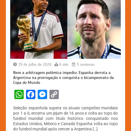
19 de julho de 2026
6 min
3 semanas
Nem a arbitragem polêmica impediu: Espanha derrota a
Argentina na prorrogação e conquista o bicampeonato da
Copa do Mundo
W
F
M
C
h
a
e
o
Seleção espanhola supera os atuais campeões mundiais
at
c
s
p
por 1 a 0, encerra um jejum de 16 anos e volta ao topo do
futebol mundial com título histórico conquistado nos
s
e
s
y
Estados Unidos, México e Canadá Espanha volta ao topo
do futebol mundial após vencer a Argentina […]