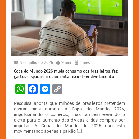
3 de julho de 2026
9 min
1 mês
Copa do Mundo 2026 muda consumo dos brasileiros, faz
gastos dispararem e aumenta risco de endividamento
W
F
M
C
h
a
e
o
Pesquisa aponta que milhões de brasileiros pretendem
at
c
s
p
gastar mais durante a Copa do Mundo 2026,
impulsionando o comércio, mas também elevando o
s
e
s
y
alerta para o aumento das dívidas e das compras por
A
b
e
Li
impulso. A Copa do Mundo de 2026 não está
movimentando apenas a paixão […]
p
o
n
n