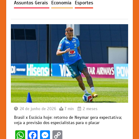
Assuntos Gerais
Economia
Esportes
p
o
g
k
k
er
24 de junho de 2026
7 min
2 meses
Brasil x Escócia hoje: retorno de Neymar gera expectativa;
veja a previsão dos especialistas para o placar
W
F
M
C