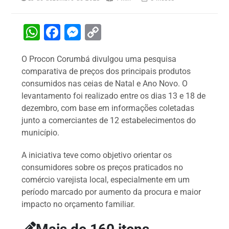
W
F
M
C
h
a
e
o
O Procon Corumbá divulgou uma pesquisa
at
c
s
p
comparativa de preços dos principais produtos
s
e
s
y
consumidos nas ceias de Natal e Ano Novo. O
A
b
e
Li
levantamento foi realizado entre os dias 13 e 18 de
dezembro, com base em informações coletadas
p
o
n
n
junto a comerciantes de 12 estabelecimentos do
p
o
g
k
município.
k
er
A iniciativa teve como objetivo orientar os
consumidores sobre os preços praticados no
comércio varejista local, especialmente em um
período marcado por aumento da procura e maior
impacto no orçamento familiar.