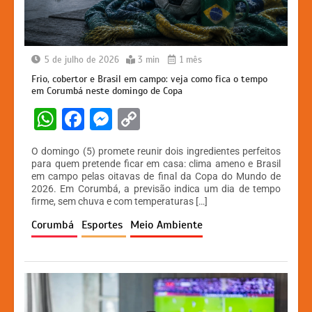
5 de julho de 2026
3 min
1 mês
Frio, cobertor e Brasil em campo: veja como fica o tempo
em Corumbá neste domingo de Copa
W
F
M
C
h
a
e
o
O domingo (5) promete reunir dois ingredientes perfeitos
at
c
s
p
para quem pretende ficar em casa: clima ameno e Brasil
em campo pelas oitavas de final da Copa do Mundo de
s
e
s
y
2026. Em Corumbá, a previsão indica um dia de tempo
A
b
e
Li
firme, sem chuva e com temperaturas […]
p
o
n
n
Corumbá
Esportes
Meio Ambiente
p
o
g
k
k
er