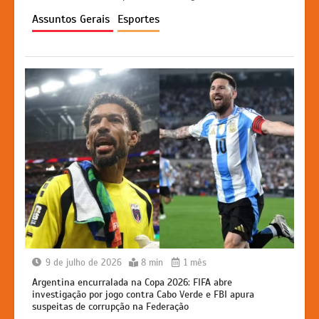
A
b
e
Li
p
o
n
n
Assuntos Gerais
Esportes
p
o
g
k
k
er
9 de julho de 2026
8 min
1 mês
Argentina encurralada na Copa 2026: FIFA abre
investigação por jogo contra Cabo Verde e FBI apura
suspeitas de corrupção na Federação