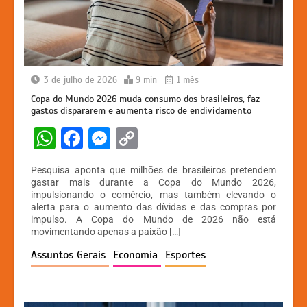
3 de julho de 2026
9 min
1 mês
Copa do Mundo 2026 muda consumo dos brasileiros, faz
gastos dispararem e aumenta risco de endividamento
W
F
M
C
h
a
e
o
Pesquisa aponta que milhões de brasileiros pretendem
at
c
s
p
gastar mais durante a Copa do Mundo 2026,
impulsionando o comércio, mas também elevando o
s
e
s
y
alerta para o aumento das dívidas e das compras por
A
b
e
Li
impulso. A Copa do Mundo de 2026 não está
movimentando apenas a paixão […]
p
o
n
n
Assuntos Gerais
Economia
Esportes
p
o
g
k
k
er