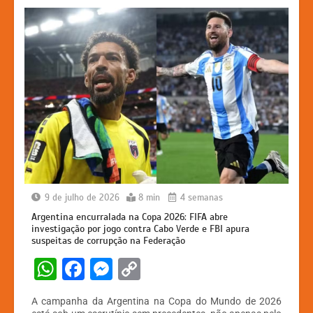
k
er
9 de julho de 2026
8 min
4 semanas
Argentina encurralada na Copa 2026: FIFA abre
investigação por jogo contra Cabo Verde e FBI apura
suspeitas de corrupção na Federação
W
F
M
C
h
a
e
o
A campanha da Argentina na Copa do Mundo de 2026