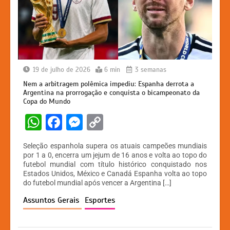
19 de julho de 2026
6 min
3 semanas
Nem a arbitragem polêmica impediu: Espanha derrota a
Argentina na prorrogação e conquista o bicampeonato da
Copa do Mundo
W
F
M
C
h
a
e
o
Seleção espanhola supera os atuais campeões mundiais
at
c
s
p
por 1 a 0, encerra um jejum de 16 anos e volta ao topo do
futebol mundial com título histórico conquistado nos
s
e
s
y
Estados Unidos, México e Canadá Espanha volta ao topo
A
b
e
Li
do futebol mundial após vencer a Argentina […]
p
o
n
n
Assuntos Gerais
Esportes
p
o
g
k