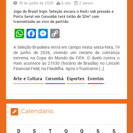
19 de junho de 2026
6 min
2 meses
Jogo do Brasil hoje: Seleção encara o Haiti sob pressão e
Porto Geral em Corumbá terá telão de 12m² com
transmissão ao vivo da partida
W
F
M
C
h
a
e
o
A Seleção Brasileira entra em campo nesta sexta-feira, 19
at
c
s
p
de junho de 2026, vivendo um cenário de cobrança
extrema na Copa do Mundo da FIFA. O duelo contra o
s
e
s
y
Haiti acontece às 21h30 (horário de Brasília) no Lincoln
A
b
e
Li
Financial Field, na Filadélfia. Após o frustrante […]
p
o
n
n
Arte e Cultura
Corumbá
Esportes
Eventos
p
o
g
k
k
er
Calendário
D
S
T
Q
Q
S
S