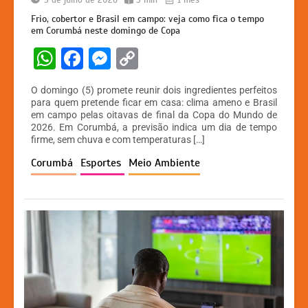
5 de julho de 2026
3 min
1 mês
Frio, cobertor e Brasil em campo: veja como fica o tempo
em Corumbá neste domingo de Copa
W
F
M
C
h
a
e
o
O domingo (5) promete reunir dois ingredientes perfeitos
at
c
s
p
para quem pretende ficar em casa: clima ameno e Brasil
em campo pelas oitavas de final da Copa do Mundo de
s
e
s
y
2026. Em Corumbá, a previsão indica um dia de tempo
A
b
e
Li
firme, sem chuva e com temperaturas […]
p
o
n
n
Corumbá
Esportes
Meio Ambiente
p
o
g
k
k
er