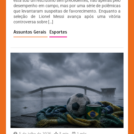
at
c
s
p
está sob um escrutínio sem precedentes, não apenas pelo
desempenho em campo, mas por uma série de polêmicas
s
e
s
y
que levantaram suspeitas de favorecimento. Enquanto a
A
b
e
Li
seleção de Lionel Messi avança após uma vitória
controversa sobre […]
p
o
n
n
Assuntos Gerais
Esportes
p
o
g
k
k
er