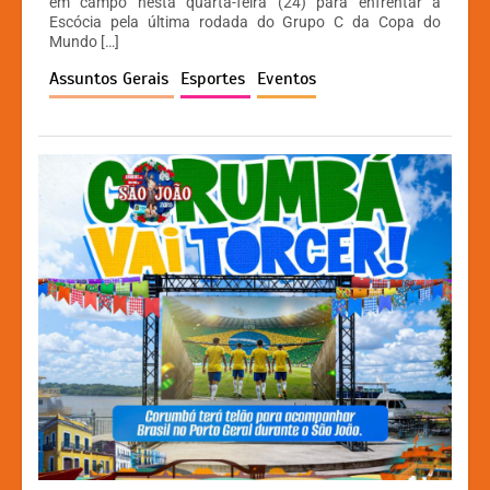
em campo nesta quarta-feira (24) para enfrentar a
A
b
e
Li
Escócia pela última rodada do Grupo C da Copa do
Mundo […]
p
o
n
n
Assuntos Gerais
Esportes
Eventos
p
o
g
k
k
er