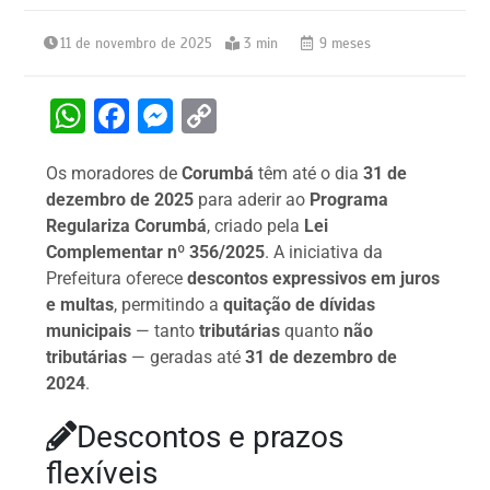
11 de novembro de 2025
3 min
9 meses
W
F
M
C
h
a
e
o
Os moradores de
Corumbá
têm até o dia
31 de
at
c
s
p
dezembro de 2025
para aderir ao
Programa
s
e
s
y
Regulariza Corumbá
, criado pela
Lei
A
b
e
Li
Complementar nº 356/2025
. A iniciativa da
Prefeitura oferece
descontos expressivos em juros
p
o
n
n
e multas
, permitindo a
quitação de dívidas
p
o
g
k
municipais
— tanto
tributárias
quanto
não
k
er
tributárias
— geradas até
31 de dezembro de
2024
.
Descontos e prazos
flexíveis