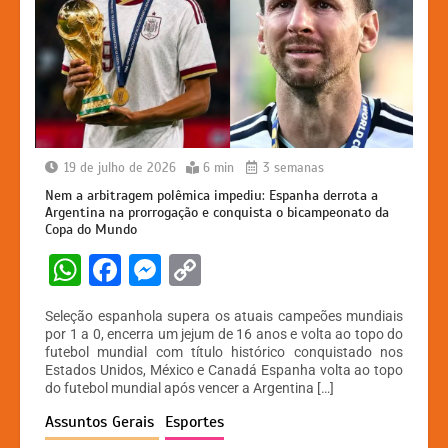
19 de julho de 2026
6 min
3 semanas
Nem a arbitragem polêmica impediu: Espanha derrota a
Argentina na prorrogação e conquista o bicampeonato da
Copa do Mundo
W
F
M
C
h
a
e
o
Seleção espanhola supera os atuais campeões mundiais
at
c
s
p
por 1 a 0, encerra um jejum de 16 anos e volta ao topo do
futebol mundial com título histórico conquistado nos
s
e
s
y
Estados Unidos, México e Canadá Espanha volta ao topo
A
b
e
Li
do futebol mundial após vencer a Argentina […]
p
o
n
n
Assuntos Gerais
Esportes