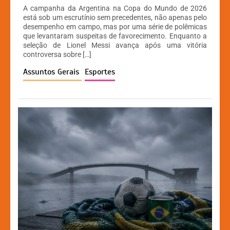
h
a
e
o
A campanha da Argentina na Copa do Mundo de 2026
at
c
s
p
está sob um escrutínio sem precedentes, não apenas pelo
desempenho em campo, mas por uma série de polêmicas
s
e
s
y
que levantaram suspeitas de favorecimento. Enquanto a
A
b
e
Li
seleção de Lionel Messi avança após uma vitória
controversa sobre […]
p
o
n
n
Assuntos Gerais
Esportes
p
o
g
k
k
er