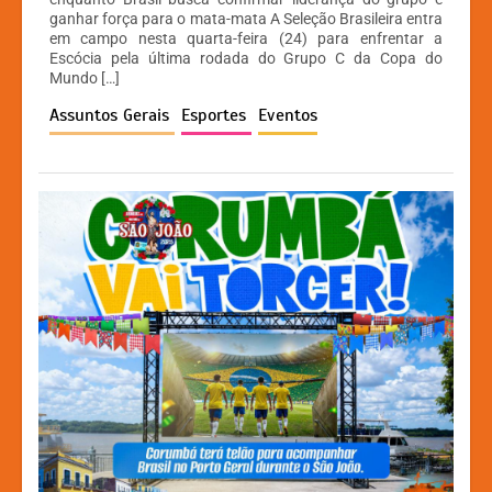
ganhar força para o mata-mata A Seleção Brasileira entra
s
e
s
y
em campo nesta quarta-feira (24) para enfrentar a
A
b
e
Li
Escócia pela última rodada do Grupo C da Copa do
Mundo […]
p
o
n
n
Assuntos Gerais
Esportes
Eventos
p
o
g
k
k
er