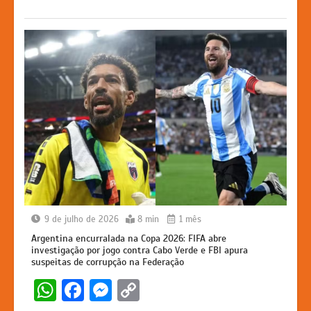
p
o
g
k
k
er
9 de julho de 2026
8 min
1 mês
Argentina encurralada na Copa 2026: FIFA abre
investigação por jogo contra Cabo Verde e FBI apura
suspeitas de corrupção na Federação
W
F
M
C