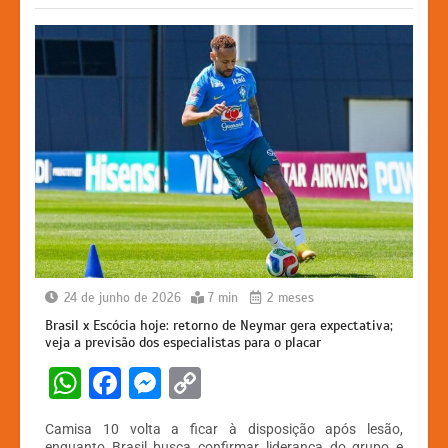
k
er
24 de junho de 2026
7 min
2 meses
Brasil x Escócia hoje: retorno de Neymar gera expectativa;
veja a previsão dos especialistas para o placar
W
F
M
C
h
a
e
o
Camisa 10 volta a ficar à disposição após lesão,
at
c
s
p
enquanto Brasil busca confirmar liderança do grupo e