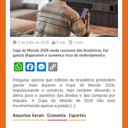
3 de julho de 2026
9 min
1 mês
Copa do Mundo 2026 muda consumo dos brasileiros, faz
gastos dispararem e aumenta risco de endividamento
W
F
M
C
h
a
e
o
Pesquisa aponta que milhões de brasileiros pretendem
at
c
s
p
gastar mais durante a Copa do Mundo 2026,
impulsionando o comércio, mas também elevando o
s
e
s
y
alerta para o aumento das dívidas e das compras por
A
b
e
Li
impulso. A Copa do Mundo de 2026 não está
movimentando apenas a paixão […]
p
o
n
n
Assuntos Gerais
Economia
Esportes
p
o
g
k