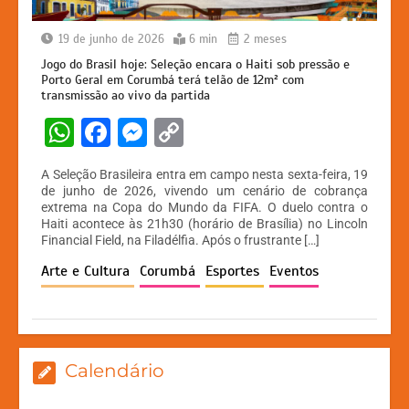
19 de junho de 2026
6 min
2 meses
Jogo do Brasil hoje: Seleção encara o Haiti sob pressão e
Porto Geral em Corumbá terá telão de 12m² com
transmissão ao vivo da partida
W
F
M
C
h
a
e
o
A Seleção Brasileira entra em campo nesta sexta-feira, 19
at
c
s
p
de junho de 2026, vivendo um cenário de cobrança
extrema na Copa do Mundo da FIFA. O duelo contra o
s
e
s
y
Haiti acontece às 21h30 (horário de Brasília) no Lincoln
A
b
e
Li
Financial Field, na Filadélfia. Após o frustrante […]
p
o
n
n
Arte e Cultura
Corumbá
Esportes
Eventos
p
o
g
k
k
er
Calendário