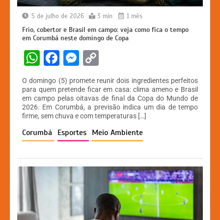
5 de julho de 2026
3 min
1 mês
Frio, cobertor e Brasil em campo: veja como fica o tempo
em Corumbá neste domingo de Copa
W
F
M
C
h
a
e
o
O domingo (5) promete reunir dois ingredientes perfeitos
at
c
s
p
para quem pretende ficar em casa: clima ameno e Brasil
em campo pelas oitavas de final da Copa do Mundo de
s
e
s
y
2026. Em Corumbá, a previsão indica um dia de tempo
A
b
e
Li
firme, sem chuva e com temperaturas […]
p
o
n
n
Corumbá
Esportes
Meio Ambiente
p
o
g
k
k
er