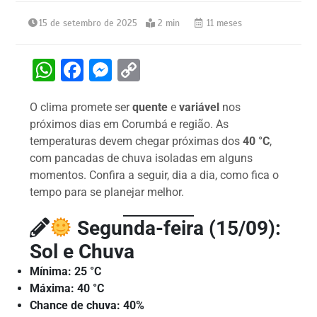
15 de setembro de 2025
2 min
11 meses
W
F
M
C
h
a
e
o
O clima promete ser
quente
e
variável
nos
at
c
s
p
próximos dias em Corumbá e região. As
s
e
s
y
temperaturas devem chegar próximas dos
40 °C
,
A
b
e
Li
com pancadas de chuva isoladas em alguns
momentos. Confira a seguir, dia a dia, como fica o
p
o
n
n
tempo para se planejar melhor.
p
o
g
k
k
er
Segunda-feira (15/09):
Sol e Chuva
Mínima:
25 °C
Máxima:
40 °C
Chance de chuva:
40%