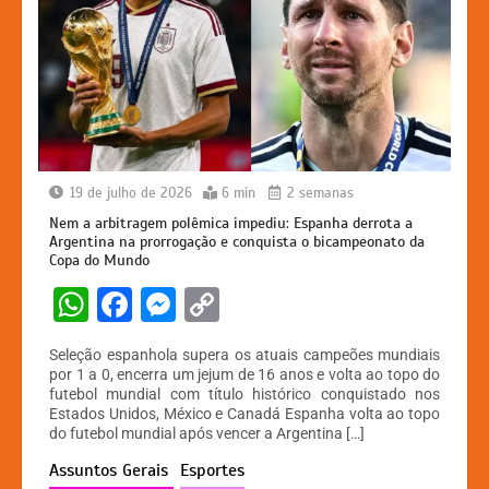
19 de julho de 2026
6 min
2 semanas
Nem a arbitragem polêmica impediu: Espanha derrota a
Argentina na prorrogação e conquista o bicampeonato da
Copa do Mundo
W
F
M
C
h
a
e
o
Seleção espanhola supera os atuais campeões mundiais
at
c
s
p
por 1 a 0, encerra um jejum de 16 anos e volta ao topo do
futebol mundial com título histórico conquistado nos
s
e
s
y
Estados Unidos, México e Canadá Espanha volta ao topo
A
b
e
Li
do futebol mundial após vencer a Argentina […]
p
o
n
n
Assuntos Gerais
Esportes