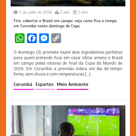
5 de julho de 2026
3 min
1 mês
Frio, cobertor e Brasil em campo: veja como fica o tempo
em Corumbá neste domingo de Copa
W
F
M
C
h
a
e
o
O domingo (5) promete reunir dois ingredientes perfeitos
at
c
s
p
para quem pretende ficar em casa: clima ameno e Brasil
em campo pelas oitavas de final da Copa do Mundo de
s
e
s
y
2026. Em Corumbá, a previsão indica um dia de tempo
A
b
e
Li
firme, sem chuva e com temperaturas […]
p
o
n
n
Corumbá
Esportes
Meio Ambiente
p
o
g
k
k
er