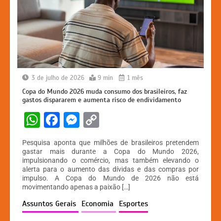
3 de julho de 2026
9 min
1 mês
Copa do Mundo 2026 muda consumo dos brasileiros, faz
gastos dispararem e aumenta risco de endividamento
W
F
M
C
h
a
e
o
Pesquisa aponta que milhões de brasileiros pretendem
at
c
s
p
gastar mais durante a Copa do Mundo 2026,
impulsionando o comércio, mas também elevando o
s
e
s
y
alerta para o aumento das dívidas e das compras por
A
b
e
Li
impulso. A Copa do Mundo de 2026 não está
movimentando apenas a paixão […]
p
o
n
n
Assuntos Gerais
Economia
Esportes
p
o
g
k