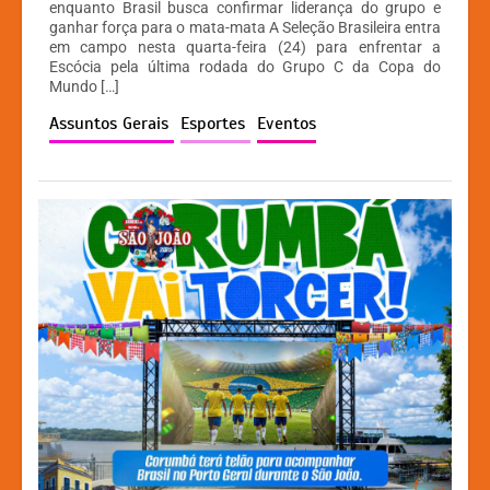
at
c
s
p
enquanto Brasil busca confirmar liderança do grupo e
ganhar força para o mata-mata A Seleção Brasileira entra
s
e
s
y
em campo nesta quarta-feira (24) para enfrentar a
A
b
e
Li
Escócia pela última rodada do Grupo C da Copa do
Mundo […]
p
o
n
n
Assuntos Gerais
Esportes
Eventos
p
o
g
k
k
er