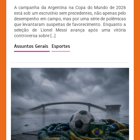
h
a
e
o
A campanha da Argentina na Copa do Mundo de 2026
at
c
s
p
está sob um escrutínio sem precedentes, não apenas pelo
desempenho em campo, mas por uma série de polêmicas
s
e
s
y
que levantaram suspeitas de favorecimento. Enquanto a
A
b
e
Li
seleção de Lionel Messi avança após uma vitória
controversa sobre […]
p
o
n
n
Assuntos Gerais
Esportes
p
o
g
k
k
er