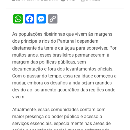
W
F
M
C
h
a
e
o
As populações ribeirinhas que vivem às margens
at
c
s
p
dos principais rios do Pantanal dependem
s
e
s
y
diretamente da terra e da água para sobreviver. Por
A
b
e
Li
muitos anos, esses brasileiros permaneceram à
margem das políticas públicas, sem
p
o
n
n
documentação e fora dos levantamentos oficiais.
p
o
g
k
Com o passar do tempo, essa realidade começou a
k
er
mudar, embora os desafios ainda sejam grandes
devido ao isolamento geográfico das regiões onde
vivem.
Atualmente, essas comunidades contam com
maior presença do poder público e acesso a
serviços essenciais, especialmente nas áreas de