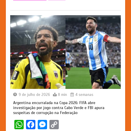
p
o
g
k
k
er
9 de julho de 2026
8 min
4 semanas
Argentina encurralada na Copa 2026: FIFA abre
investigação por jogo contra Cabo Verde e FBI apura
suspeitas de corrupção na Federação
W
F
M
C