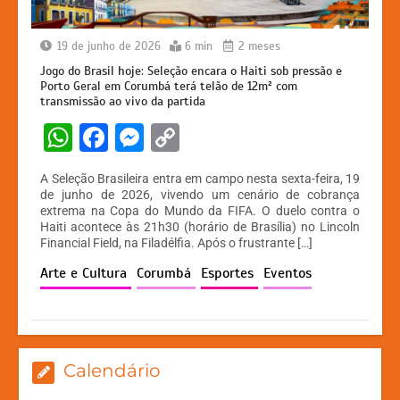
19 de junho de 2026
6 min
2 meses
Jogo do Brasil hoje: Seleção encara o Haiti sob pressão e
Porto Geral em Corumbá terá telão de 12m² com
transmissão ao vivo da partida
W
F
M
C
h
a
e
o
A Seleção Brasileira entra em campo nesta sexta-feira, 19
at
c
s
p
de junho de 2026, vivendo um cenário de cobrança
extrema na Copa do Mundo da FIFA. O duelo contra o
s
e
s
y
Haiti acontece às 21h30 (horário de Brasília) no Lincoln
A
b
e
Li
Financial Field, na Filadélfia. Após o frustrante […]
p
o
n
n
Arte e Cultura
Corumbá
Esportes
Eventos
p
o
g
k
k
er
Calendário