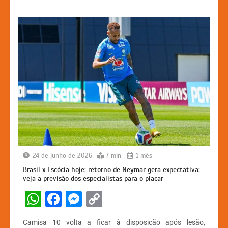
k
er
24 de junho de 2026
7 min
1 mês
Brasil x Escócia hoje: retorno de Neymar gera expectativa;
veja a previsão dos especialistas para o placar
W
F
M
C
h
a
e
o
Camisa 10 volta a ficar à disposição após lesão,