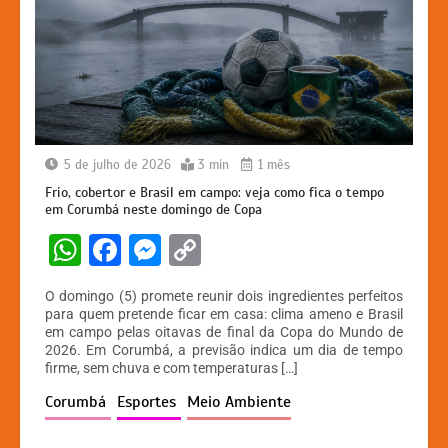
5 de julho de 2026
3 min
1 mês
Frio, cobertor e Brasil em campo: veja como fica o tempo
em Corumbá neste domingo de Copa
W
F
M
C
h
a
e
o
O domingo (5) promete reunir dois ingredientes perfeitos
at
c
s
p
para quem pretende ficar em casa: clima ameno e Brasil
em campo pelas oitavas de final da Copa do Mundo de
s
e
s
y
2026. Em Corumbá, a previsão indica um dia de tempo
A
b
e
Li
firme, sem chuva e com temperaturas […]
p
o
n
n
Corumbá
Esportes
Meio Ambiente
p
o
g
k