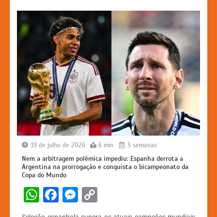
19 de julho de 2026
6 min
3 semanas
Nem a arbitragem polêmica impediu: Espanha derrota a
Argentina na prorrogação e conquista o bicampeonato da
Copa do Mundo
W
F
M
C
h
a
e
o
Seleção espanhola supera os atuais campeões mundiais