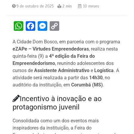
9 de outubro de 2025
2 min
10 meses
W
F
M
C
h
a
e
o
A Cidade Dom Bosco, em parceria com o programa
at
c
s
p
eZAPe – Virtudes Empreendedoras
, realiza nesta
s
e
s
y
quinta-feira (9) a
4ª edição da Feira do
A
b
e
Li
Empreendedorismo
, reunindo adolescentes dos
cursos de
Assistente Administrativo
e
Logística
. A
p
o
n
n
atividade será realizada a partir das
14h30
, no
p
o
g
k
auditório da instituição, em
Corumbá (MS)
.
k
er
Incentivo à inovação e ao
protagonismo juvenil
Consolidada como um dos eventos mais
inspiradores da instituição, a Feira do