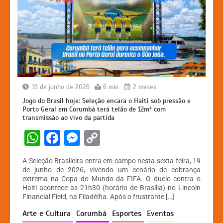
19 de junho de 2026
6 min
2 meses
Jogo do Brasil hoje: Seleção encara o Haiti sob pressão e
Porto Geral em Corumbá terá telão de 12m² com
transmissão ao vivo da partida
W
F
M
C
h
a
e
o
A Seleção Brasileira entra em campo nesta sexta-feira, 19
at
c
s
p
de junho de 2026, vivendo um cenário de cobrança
extrema na Copa do Mundo da FIFA. O duelo contra o
s
e
s
y
Haiti acontece às 21h30 (horário de Brasília) no Lincoln
A
b
e
Li
Financial Field, na Filadélfia. Após o frustrante […]
p
o
n
n
Arte e Cultura
Corumbá
Esportes
Eventos