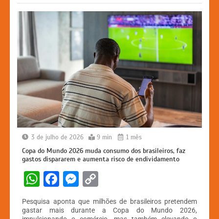
k
er
3 de julho de 2026
9 min
1 mês
Copa do Mundo 2026 muda consumo dos brasileiros, faz
gastos dispararem e aumenta risco de endividamento
W
F
M
C
h
a
e
o
Pesquisa aponta que milhões de brasileiros pretendem
at
c
s
p
gastar mais durante a Copa do Mundo 2026,