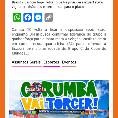
Brasil x Escócia hoje: retorno de Neymar gera expectativa;
veja a previsão dos especialistas para o placar
W
F
M
C
h
a
e
o
Camisa 10 volta a ficar à disposição após lesão,
at
c
s
p
enquanto Brasil busca confirmar liderança do grupo e
ganhar força para o mata-mata A Seleção Brasileira entra
s
e
s
y
em campo nesta quarta-feira (24) para enfrentar a
A
b
e
Li
Escócia pela última rodada do Grupo C da Copa do
Mundo […]
p
o
n
n
Assuntos Gerais
Esportes
Eventos
p
o
g
k
k
er