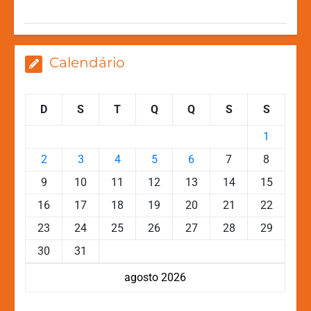
p
o
g
k
k
er
Calendário
D
S
T
Q
Q
S
S
1
2
3
4
5
6
7
8
9
10
11
12
13
14
15
16
17
18
19
20
21
22
23
24
25
26
27
28
29
30
31
agosto 2026