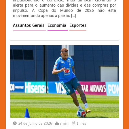
impulsionando o comércio, mas também elevando o
s
e
s
y
alerta para o aumento das dívidas e das compras por
A
b
e
Li
impulso. A Copa do Mundo de 2026 não está
movimentando apenas a paixão […]
p
o
n
n
Assuntos Gerais
Economia
Esportes
p
o
g
k
k
er
24 de junho de 2026
7 min
1 mês