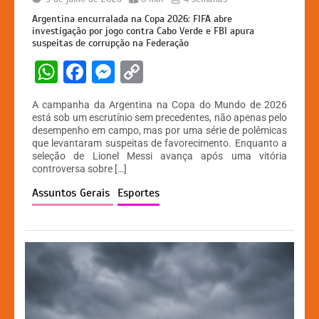
Argentina encurralada na Copa 2026: FIFA abre
investigação por jogo contra Cabo Verde e FBI apura
suspeitas de corrupção na Federação
W
F
M
C
h
a
e
o
A campanha da Argentina na Copa do Mundo de 2026
at
c
s
p
está sob um escrutínio sem precedentes, não apenas pelo
desempenho em campo, mas por uma série de polêmicas
s
e
s
y
que levantaram suspeitas de favorecimento. Enquanto a
A
b
e
Li
seleção de Lionel Messi avança após uma vitória
controversa sobre […]
p
o
n
n
Assuntos Gerais
Esportes
p
o
g
k
k
er