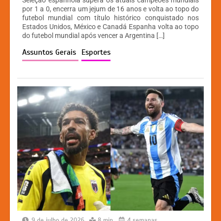
at
c
s
p
por 1 a 0, encerra um jejum de 16 anos e volta ao topo do
futebol mundial com título histórico conquistado nos
s
e
s
y
Estados Unidos, México e Canadá Espanha volta ao topo
A
b
e
Li
do futebol mundial após vencer a Argentina […]
p
o
n
n
Assuntos Gerais
Esportes
p
o
g
k
k
er
9 de julho de 2026
8 min
4 semanas