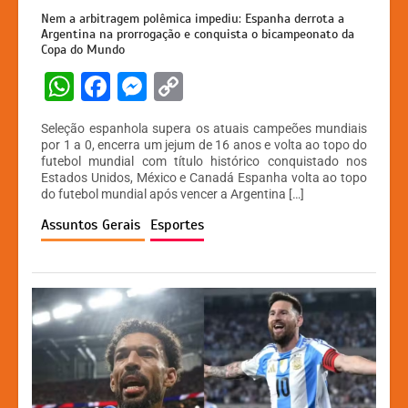
Nem a arbitragem polêmica impediu: Espanha derrota a
Argentina na prorrogação e conquista o bicampeonato da
Copa do Mundo
W
F
M
C
h
a
e
o
Seleção espanhola supera os atuais campeões mundiais
at
c
s
p
por 1 a 0, encerra um jejum de 16 anos e volta ao topo do
futebol mundial com título histórico conquistado nos
s
e
s
y
Estados Unidos, México e Canadá Espanha volta ao topo
A
b
e
Li
do futebol mundial após vencer a Argentina […]
p
o
n
n
Assuntos Gerais
Esportes
p
o
g
k
k
er