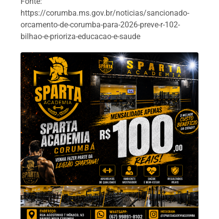
Fonte:
https://corumba.ms.gov.br/noticias/sancionado-
orcamento-de-corumba-para-2026-preve-r-102-
bilhao-e-prioriza-educacao-e-saude