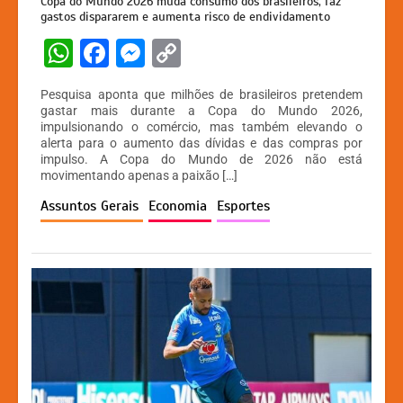
Copa do Mundo 2026 muda consumo dos brasileiros, faz
gastos dispararem e aumenta risco de endividamento
W
F
M
C
h
a
e
o
Pesquisa aponta que milhões de brasileiros pretendem
at
c
s
p
gastar mais durante a Copa do Mundo 2026,
impulsionando o comércio, mas também elevando o
s
e
s
y
alerta para o aumento das dívidas e das compras por
A
b
e
Li
impulso. A Copa do Mundo de 2026 não está
movimentando apenas a paixão […]
p
o
n
n
Assuntos Gerais
Economia
Esportes
p
o
g
k
k
er