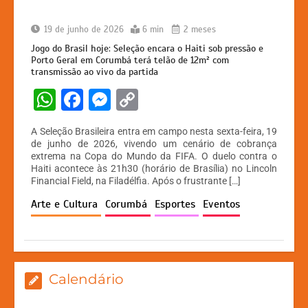
19 de junho de 2026
6 min
2 meses
Jogo do Brasil hoje: Seleção encara o Haiti sob pressão e
Porto Geral em Corumbá terá telão de 12m² com
transmissão ao vivo da partida
W
F
M
C
h
a
e
o
A Seleção Brasileira entra em campo nesta sexta-feira, 19
at
c
s
p
de junho de 2026, vivendo um cenário de cobrança
extrema na Copa do Mundo da FIFA. O duelo contra o
s
e
s
y
Haiti acontece às 21h30 (horário de Brasília) no Lincoln
A
b
e
Li
Financial Field, na Filadélfia. Após o frustrante […]
p
o
n
n
Arte e Cultura
Corumbá
Esportes
Eventos
p
o
g
k
k
er
Calendário