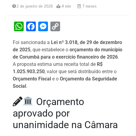
2 de janeiro de 2026
4 min
7 meses
W
F
M
C
h
a
e
o
Foi sancionada a
Lei nº 3.018, de 29 de dezembro
at
c
s
p
de 2025
, que estabelece o
orçamento do município
s
e
s
y
de Corumbá para o exercício financeiro de 2026
.
A
b
e
Li
A proposta estima uma receita total de
R$
1.025.903.250
, valor que será distribuído entre o
p
o
n
n
Orçamento Fiscal
e o
Orçamento da Seguridade
p
o
g
k
Social
.
k
er
Orçamento
aprovado por
unanimidade na Câmara