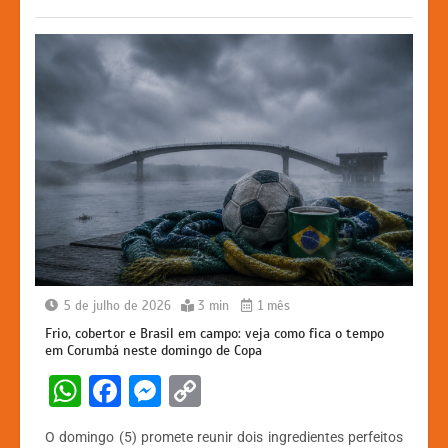
k
er
5 de julho de 2026
3 min
1 mês
Frio, cobertor e Brasil em campo: veja como fica o tempo
em Corumbá neste domingo de Copa
W
F
M
C
h
a
e
o
O domingo (5) promete reunir dois ingredientes perfeitos