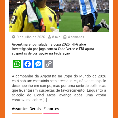
9 de julho de 2026
8 min
4 semanas
Argentina encurralada na Copa 2026: FIFA abre
investigação por jogo contra Cabo Verde e FBI apura
suspeitas de corrupção na Federação
W
F
M
C
h
a
e
o
A campanha da Argentina na Copa do Mundo de 2026
at
c
s
p
está sob um escrutínio sem precedentes, não apenas pelo
desempenho em campo, mas por uma série de polêmicas
s
e
s
y
que levantaram suspeitas de favorecimento. Enquanto a
A
b
e
Li
seleção de Lionel Messi avança após uma vitória
controversa sobre […]
p
o
n
n
Assuntos Gerais
Esportes
p
o
g
k