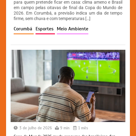
at
c
s
p
para quem pretende ficar em casa: clima ameno e Brasil
em campo pelas oitavas de final da Copa do Mundo de
s
e
s
y
2026. Em Corumbá, a previsão indica um dia de tempo
A
b
e
Li
firme, sem chuva e com temperaturas […]
p
o
n
n
Corumbá
Esportes
Meio Ambiente
p
o
g
k
k
er
3 de julho de 2026
9 min
1 mês