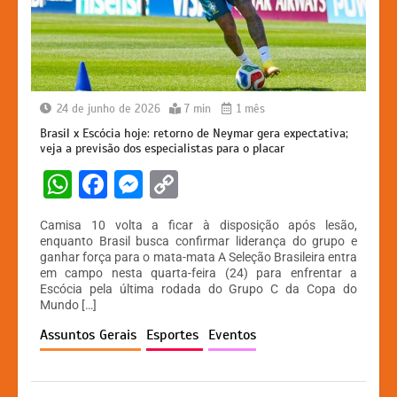
24 de junho de 2026
7 min
1 mês
Brasil x Escócia hoje: retorno de Neymar gera expectativa;
veja a previsão dos especialistas para o placar
W
F
M
C
h
a
e
o
Camisa 10 volta a ficar à disposição após lesão,
at
c
s
p
enquanto Brasil busca confirmar liderança do grupo e
ganhar força para o mata-mata A Seleção Brasileira entra
s
e
s
y
em campo nesta quarta-feira (24) para enfrentar a
A
b
e
Li
Escócia pela última rodada do Grupo C da Copa do
Mundo […]
p
o
n
n
Assuntos Gerais
Esportes
Eventos
p
o
g
k
k
er