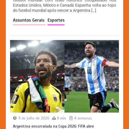
s
e
s
y
Estados Unidos, México e Canadá Espanha volta ao topo
A
b
e
Li
do futebol mundial após vencer a Argentina […]
p
o
n
n
Assuntos Gerais
Esportes
p
o
g
k
k
er
9 de julho de 2026
8 min
4 semanas
Argentina encurralada na Copa 2026: FIFA abre