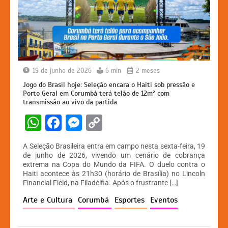
19 de junho de 2026
6 min
2 meses
Jogo do Brasil hoje: Seleção encara o Haiti sob pressão e
Porto Geral em Corumbá terá telão de 12m² com
transmissão ao vivo da partida
W
F
M
C
h
a
e
o
A Seleção Brasileira entra em campo nesta sexta-feira, 19
at
c
s
p
de junho de 2026, vivendo um cenário de cobrança
extrema na Copa do Mundo da FIFA. O duelo contra o
s
e
s
y
Haiti acontece às 21h30 (horário de Brasília) no Lincoln
A
b
e
Li
Financial Field, na Filadélfia. Após o frustrante […]
p
o
n
n
Arte e Cultura
Corumbá
Esportes
Eventos
p
o
g
k