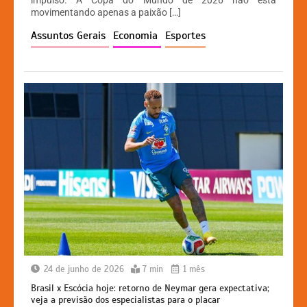
A
b
e
Li
movimentando apenas a paixão […]
p
o
n
n
Assuntos Gerais
Economia
Esportes
p
o
g
k
k
er
24 de junho de 2026
7 min
1 mês
Brasil x Escócia hoje: retorno de Neymar gera expectativa;
veja a previsão dos especialistas para o placar