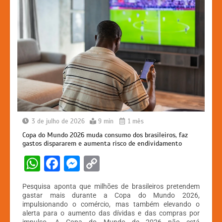
3 de julho de 2026
9 min
1 mês
Copa do Mundo 2026 muda consumo dos brasileiros, faz
gastos dispararem e aumenta risco de endividamento
W
F
M
C
h
a
e
o
Pesquisa aponta que milhões de brasileiros pretendem
at
c
s
p
gastar mais durante a Copa do Mundo 2026,
impulsionando o comércio, mas também elevando o
s
e
s
y
alerta para o aumento das dívidas e das compras por
impulso. A Copa do Mundo de 2026 não está