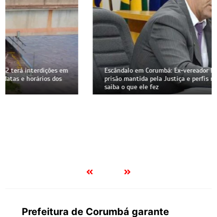
Escândalo em Corumbá: Ex-vereador Buxexa Amaral tem
prisão mantida pela Justiça e perfis na web bloqueados;
saiba o que ele fez
Prefeitura de Corumbá garante