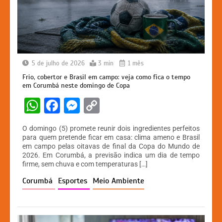
5 de julho de 2026
3 min
1 mês
Frio, cobertor e Brasil em campo: veja como fica o tempo
em Corumbá neste domingo de Copa
W
F
M
C
h
a
e
o
O domingo (5) promete reunir dois ingredientes perfeitos
at
c
s
p
para quem pretende ficar em casa: clima ameno e Brasil
em campo pelas oitavas de final da Copa do Mundo de
s
e
s
y
2026. Em Corumbá, a previsão indica um dia de tempo
A
b
e
Li
firme, sem chuva e com temperaturas […]
p
o
n
n
Corumbá
Esportes
Meio Ambiente
p
o
g
k
k
er