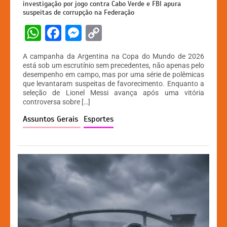
investigação por jogo contra Cabo Verde e FBI apura
suspeitas de corrupção na Federação
W
F
M
C
h
a
e
o
A campanha da Argentina na Copa do Mundo de 2026
at
c
s
p
está sob um escrutínio sem precedentes, não apenas pelo
desempenho em campo, mas por uma série de polêmicas
s
e
s
y
que levantaram suspeitas de favorecimento. Enquanto a
A
b
e
Li
seleção de Lionel Messi avança após uma vitória
controversa sobre […]
p
o
n
n
Assuntos Gerais
Esportes
p
o
g
k
k
er