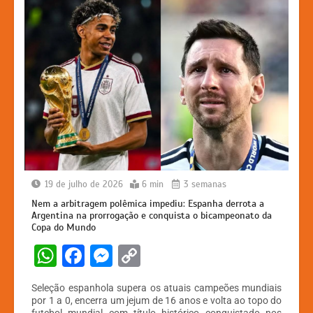
19 de julho de 2026
6 min
3 semanas
Nem a arbitragem polêmica impediu: Espanha derrota a
Argentina na prorrogação e conquista o bicampeonato da
Copa do Mundo
W
F
M
C
h
a
e
o
Seleção espanhola supera os atuais campeões mundiais
at
c
s
p
por 1 a 0, encerra um jejum de 16 anos e volta ao topo do
futebol mundial com título histórico conquistado nos