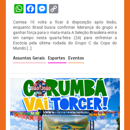
W
F
M
C
h
a
e
o
Camisa 10 volta a ficar à disposição após lesão,
at
c
s
p
enquanto Brasil busca confirmar liderança do grupo e
ganhar força para o mata-mata A Seleção Brasileira entra
s
e
s
y
em campo nesta quarta-feira (24) para enfrentar a
A
b
e
Li
Escócia pela última rodada do Grupo C da Copa do
Mundo […]
p
o
n
n
Assuntos Gerais
Esportes
Eventos
p
o
g
k
k
er