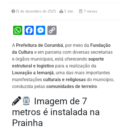
31 de dezembro de 2025
3 min
7 meses
W
F
M
C
h
a
e
o
A
Prefeitura de Corumbá
, por meio da
Fundação
at
c
s
p
da Cultura
e em parceria com diversas secretarias
s
e
s
y
e órgãos municipais, está oferecendo
suporte
A
b
e
Li
estrutural e logístico
para a realização da
Louvação a Iemanjá
, uma das mais importantes
p
o
n
n
manifestações
culturais e religiosas
do município,
p
o
g
k
conduzida pelas
comunidades de terreiro
.
k
er
Imagem de 7
metros é instalada na
Prainha