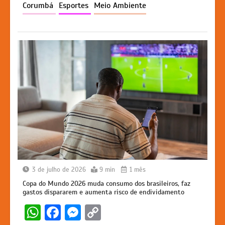
p
o
n
n
Corumbá
Esportes
Meio Ambiente
p
o
g
k
k
er
3 de julho de 2026
9 min
1 mês
Copa do Mundo 2026 muda consumo dos brasileiros, faz
gastos dispararem e aumenta risco de endividamento
W
F
M
C