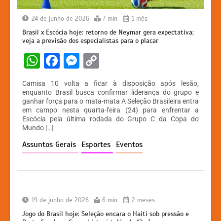
24 de junho de 2026
7 min
1 mês
Brasil x Escócia hoje: retorno de Neymar gera expectativa;
veja a previsão dos especialistas para o placar
W
F
M
C
h
a
e
o
Camisa 10 volta a ficar à disposição após lesão,
at
c
s
p
enquanto Brasil busca confirmar liderança do grupo e
ganhar força para o mata-mata A Seleção Brasileira entra
s
e
s
y
em campo nesta quarta-feira (24) para enfrentar a
A
b
e
Li
Escócia pela última rodada do Grupo C da Copa do
Mundo […]
p
o
n
n
Assuntos Gerais
Esportes
Eventos
p
o
g
k
k
er
19 de junho de 2026
6 min
2 meses
Jogo do Brasil hoje: Seleção encara o Haiti sob pressão e