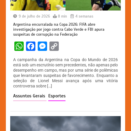
9 de julho de 2026
8 min
4 semanas
Argentina encurralada na Copa 2026: FIFA abre
investigação por jogo contra Cabo Verde e FBI apura
suspeitas de corrupção na Federação
W
F
M
C
h
a
e
o
A campanha da Argentina na Copa do Mundo de 2026
at
c
s
p
está sob um escrutínio sem precedentes, não apenas pelo
desempenho em campo, mas por uma série de polêmicas
s
e
s
y
que levantaram suspeitas de favorecimento. Enquanto a
A
b
e
Li
seleção de Lionel Messi avança após uma vitória
controversa sobre […]
p
o
n
n
Assuntos Gerais
Esportes
p
o
g
k
k
er