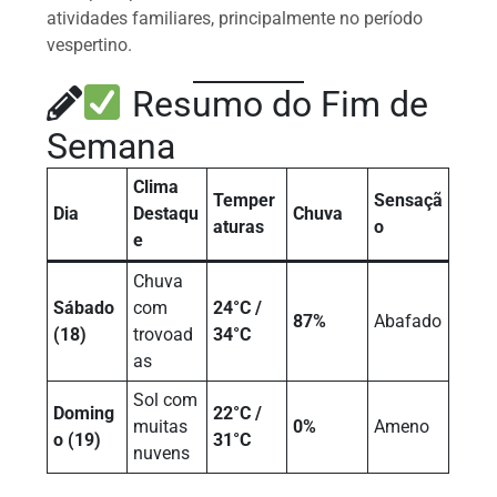
atividades familiares, principalmente no período
vespertino.
Resumo do Fim de
Semana
Clima
Temper
Sensaçã
Dia
Destaqu
Chuva
aturas
o
e
Chuva
Sábado
com
24°C /
87%
Abafado
(18)
trovoad
34°C
as
Sol com
Doming
22°C /
muitas
0%
Ameno
o (19)
31°C
nuvens