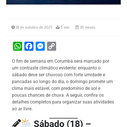
18 de outubro de 2025
3 min
10 meses
W
F
M
C
h
a
e
o
O fim de semana em Corumbá será marcado por
at
c
s
p
um contraste climático evidente: enquanto o
s
e
s
y
sábado deve ser chuvoso com forte umidade e
A
b
e
Li
pancadas ao longo do dia, o domingo promete um
clima mais estável, com predomínio de sol e
p
o
n
n
poucas chances de chuva. A seguir, confira os
p
o
g
k
detalhes completos para organizar suas atividades
k
er
ao ar livre.
Sábado (18) –