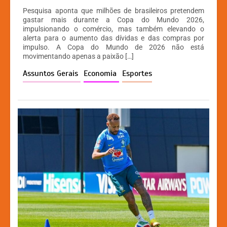
h
a
e
o
Pesquisa aponta que milhões de brasileiros pretendem
at
c
s
p
gastar mais durante a Copa do Mundo 2026,
impulsionando o comércio, mas também elevando o
s
e
s
y
alerta para o aumento das dívidas e das compras por
A
b
e
Li
impulso. A Copa do Mundo de 2026 não está
movimentando apenas a paixão […]
p
o
n
n
Assuntos Gerais
Economia
Esportes
p
o
g
k
k
er