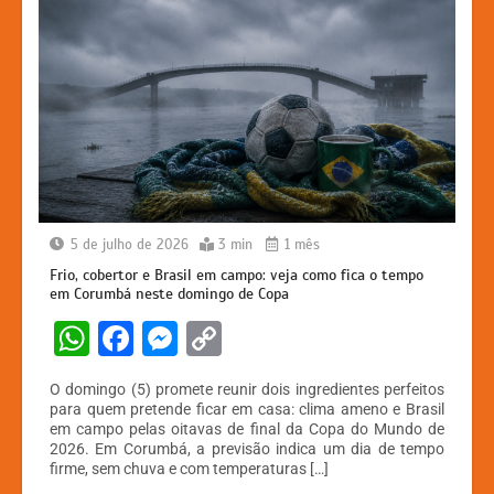
5 de julho de 2026
3 min
1 mês
Frio, cobertor e Brasil em campo: veja como fica o tempo
em Corumbá neste domingo de Copa
W
F
M
C
h
a
e
o
O domingo (5) promete reunir dois ingredientes perfeitos
at
c
s
p
para quem pretende ficar em casa: clima ameno e Brasil
em campo pelas oitavas de final da Copa do Mundo de
s
e
s
y
2026. Em Corumbá, a previsão indica um dia de tempo
A
b
e
Li
firme, sem chuva e com temperaturas […]