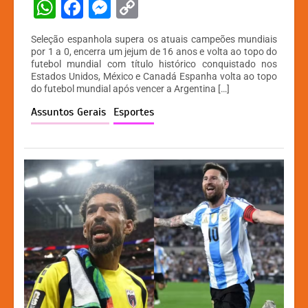
W
F
M
C
h
a
e
o
Seleção espanhola supera os atuais campeões mundiais
at
c
s
p
por 1 a 0, encerra um jejum de 16 anos e volta ao topo do
futebol mundial com título histórico conquistado nos
s
e
s
y
Estados Unidos, México e Canadá Espanha volta ao topo
A
b
e
Li
do futebol mundial após vencer a Argentina […]
p
o
n
n
Assuntos Gerais
Esportes
p
o
g
k
k
er