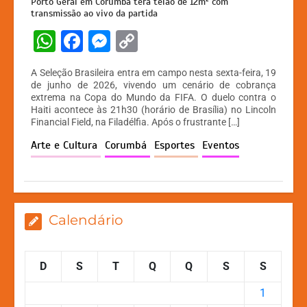
Porto Geral em Corumbá terá telão de 12m² com
transmissão ao vivo da partida
W
F
M
C
h
a
e
o
A Seleção Brasileira entra em campo nesta sexta-feira, 19
at
c
s
p
de junho de 2026, vivendo um cenário de cobrança
extrema na Copa do Mundo da FIFA. O duelo contra o
s
e
s
y
Haiti acontece às 21h30 (horário de Brasília) no Lincoln
A
b
e
Li
Financial Field, na Filadélfia. Após o frustrante […]
p
o
n
n
Arte e Cultura
Corumbá
Esportes
Eventos
p
o
g
k
k
er
Calendário
D
S
T
Q
Q
S
S
1