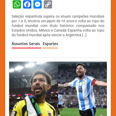
W
F
M
C
h
a
e
o
Seleção espanhola supera os atuais campeões mundiais
at
c
s
p
por 1 a 0, encerra um jejum de 16 anos e volta ao topo do
futebol mundial com título histórico conquistado nos
s
e
s
y
Estados Unidos, México e Canadá Espanha volta ao topo
A
b
e
Li
do futebol mundial após vencer a Argentina […]
p
o
n
n
Assuntos Gerais
Esportes
p
o
g
k
k
er