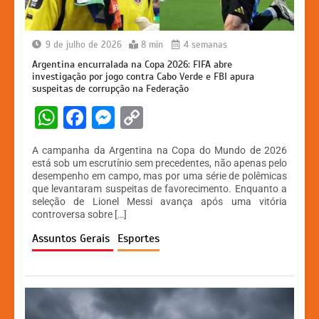
9 de julho de 2026
8 min
4 semanas
Argentina encurralada na Copa 2026: FIFA abre
investigação por jogo contra Cabo Verde e FBI apura
suspeitas de corrupção na Federação
W
F
M
C
h
a
e
o
A campanha da Argentina na Copa do Mundo de 2026
at
c
s
p
está sob um escrutínio sem precedentes, não apenas pelo
desempenho em campo, mas por uma série de polêmicas
s
e
s
y
que levantaram suspeitas de favorecimento. Enquanto a
A
b
e
Li
seleção de Lionel Messi avança após uma vitória
controversa sobre […]
p
o
n
n
Assuntos Gerais
Esportes
p
o
g
k
k
er