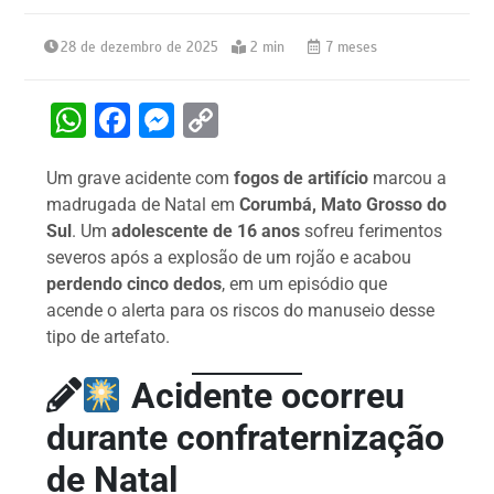
28 de dezembro de 2025
2 min
7 meses
W
F
M
C
h
a
e
o
Um grave acidente com
fogos de artifício
marcou a
at
c
s
p
madrugada de Natal em
Corumbá, Mato Grosso do
s
e
s
y
Sul
. Um
adolescente de 16 anos
sofreu ferimentos
A
b
e
Li
severos após a explosão de um rojão e acabou
perdendo cinco dedos
, em um episódio que
p
o
n
n
acende o alerta para os riscos do manuseio desse
p
o
g
k
tipo de artefato.
k
er
Acidente ocorreu
durante confraternização
de Natal