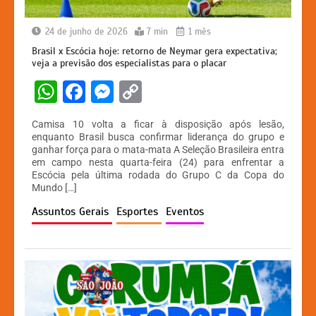
24 de junho de 2026
7 min
1 mês
Brasil x Escócia hoje: retorno de Neymar gera expectativa;
veja a previsão dos especialistas para o placar
W
F
M
C
h
a
e
o
Camisa 10 volta a ficar à disposição após lesão,
at
c
s
p
enquanto Brasil busca confirmar liderança do grupo e
ganhar força para o mata-mata A Seleção Brasileira entra
s
e
s
y
em campo nesta quarta-feira (24) para enfrentar a
A
b
e
Li
Escócia pela última rodada do Grupo C da Copa do
Mundo […]
p
o
n
n
Assuntos Gerais
Esportes
Eventos
p
o
g
k
k
er