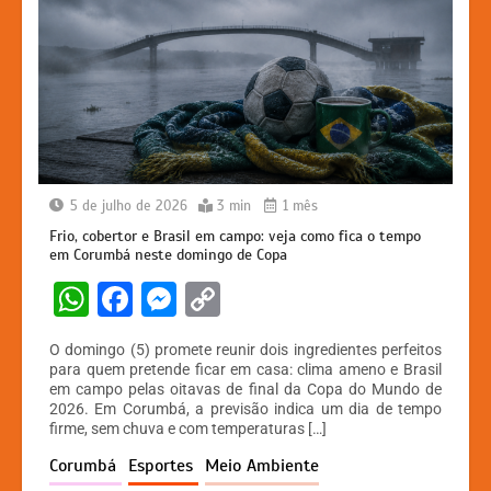
5 de julho de 2026
3 min
1 mês
Frio, cobertor e Brasil em campo: veja como fica o tempo
em Corumbá neste domingo de Copa
W
F
M
C
h
a
e
o
O domingo (5) promete reunir dois ingredientes perfeitos
at
c
s
p
para quem pretende ficar em casa: clima ameno e Brasil
em campo pelas oitavas de final da Copa do Mundo de
s
e
s
y
2026. Em Corumbá, a previsão indica um dia de tempo
A
b
e
Li
firme, sem chuva e com temperaturas […]
p
o
n
n
Corumbá
Esportes
Meio Ambiente