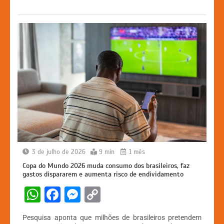
p
o
g
k
k
er
3 de julho de 2026
9 min
1 mês
Copa do Mundo 2026 muda consumo dos brasileiros, faz
gastos dispararem e aumenta risco de endividamento
W
F
M
C
h
a
e
o
Pesquisa aponta que milhões de brasileiros pretendem