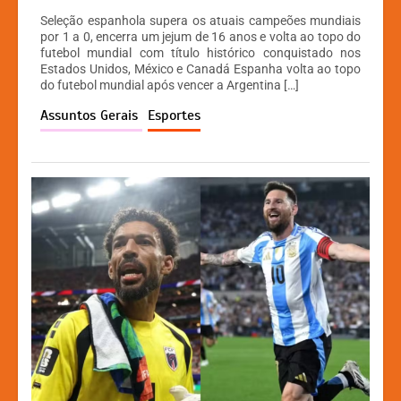
h
a
e
o
Seleção espanhola supera os atuais campeões mundiais
at
c
s
p
por 1 a 0, encerra um jejum de 16 anos e volta ao topo do
futebol mundial com título histórico conquistado nos
s
e
s
y
Estados Unidos, México e Canadá Espanha volta ao topo
A
b
e
Li
do futebol mundial após vencer a Argentina […]
p
o
n
n
Assuntos Gerais
Esportes
p
o
g
k
k
er