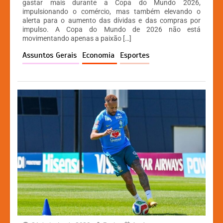
at
c
s
p
gastar mais durante a Copa do Mundo 2026,
impulsionando o comércio, mas também elevando o
s
e
s
y
alerta para o aumento das dívidas e das compras por
A
b
e
Li
impulso. A Copa do Mundo de 2026 não está
movimentando apenas a paixão […]
p
o
n
n
Assuntos Gerais
Economia
Esportes
p
o
g
k
k
er