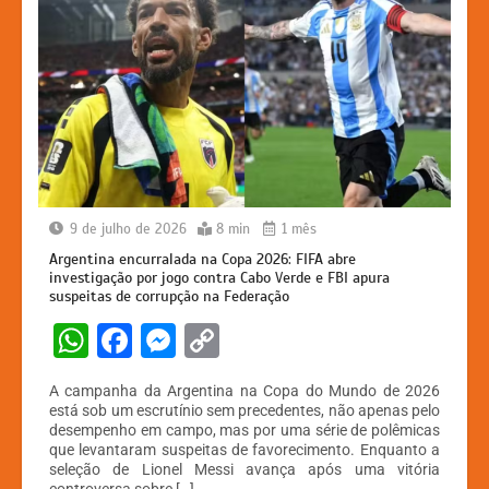
9 de julho de 2026
8 min
1 mês
Argentina encurralada na Copa 2026: FIFA abre
investigação por jogo contra Cabo Verde e FBI apura
suspeitas de corrupção na Federação
W
F
M
C
h
a
e
o
A campanha da Argentina na Copa do Mundo de 2026
at
c
s
p
está sob um escrutínio sem precedentes, não apenas pelo
desempenho em campo, mas por uma série de polêmicas
s
e
s
y
que levantaram suspeitas de favorecimento. Enquanto a
A
b
e
Li
seleção de Lionel Messi avança após uma vitória
controversa sobre […]