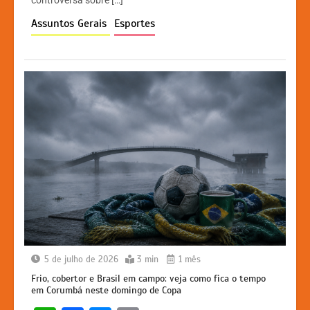
p
o
n
n
Assuntos Gerais
Esportes
p
o
g
k
k
er
5 de julho de 2026
3 min
1 mês
Frio, cobertor e Brasil em campo: veja como fica o tempo
em Corumbá neste domingo de Copa