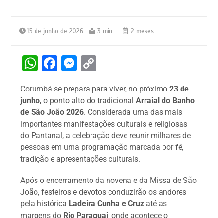
15 de junho de 2026
3 min
2 meses
W
F
M
C
h
a
e
o
Corumbá se prepara para viver, no próximo
23 de
at
c
s
p
junho
, o ponto alto do tradicional
Arraial do Banho
s
e
s
y
de São João 2026
. Considerada uma das mais
A
b
e
Li
importantes manifestações culturais e religiosas
do Pantanal, a celebração deve reunir milhares de
p
o
n
n
pessoas em uma programação marcada por fé,
p
o
g
k
tradição e apresentações culturais.
k
er
Após o encerramento da novena e da Missa de São
João, festeiros e devotos conduzirão os andores
pela histórica
Ladeira Cunha e Cruz
até as
margens do
Rio Paraguai
, onde acontece o