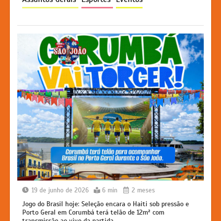
p
o
g
k
k
er
19 de junho de 2026
6 min
2 meses
Jogo do Brasil hoje: Seleção encara o Haiti sob pressão e
Porto Geral em Corumbá terá telão de 12m² com
transmissão ao vivo da partida