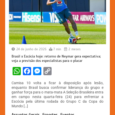
24 de junho de 2026
7 min
2 meses
Brasil x Escócia hoje: retorno de Neymar gera expectativa;
veja a previsão dos especialistas para o placar
W
F
M
C
h
a
e
o
Camisa 10 volta a ficar à disposição após lesão,
at
c
s
p
enquanto Brasil busca confirmar liderança do grupo e
ganhar força para o mata-mata A Seleção Brasileira entra
s
e
s
y
em campo nesta quarta-feira (24) para enfrentar a
A
b
e
Li
Escócia pela última rodada do Grupo C da Copa do
Mundo […]
p
o
n
n
Assuntos Gerais
Esportes
Eventos