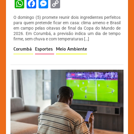
W
F
M
C
h
a
e
o
O domingo (5) promete reunir dois ingredientes perfeitos
at
c
s
p
para quem pretende ficar em casa: clima ameno e Brasil
em campo pelas oitavas de final da Copa do Mundo de
s
e
s
y
2026. Em Corumbá, a previsão indica um dia de tempo
A
b
e
Li
firme, sem chuva e com temperaturas […]
p
o
n
n
Corumbá
Esportes
Meio Ambiente
p
o
g
k
k
er