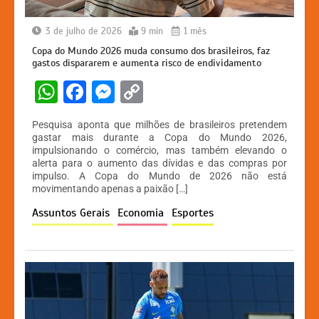
3 de julho de 2026
9 min
1 mês
Copa do Mundo 2026 muda consumo dos brasileiros, faz
gastos dispararem e aumenta risco de endividamento
W
F
M
C
h
a
e
o
Pesquisa aponta que milhões de brasileiros pretendem
at
c
s
p
gastar mais durante a Copa do Mundo 2026,
impulsionando o comércio, mas também elevando o
s
e
s
y
alerta para o aumento das dívidas e das compras por
A
b
e
Li
impulso. A Copa do Mundo de 2026 não está
movimentando apenas a paixão […]
p
o
n
n
Assuntos Gerais
Economia
Esportes
p
o
g
k
k
er