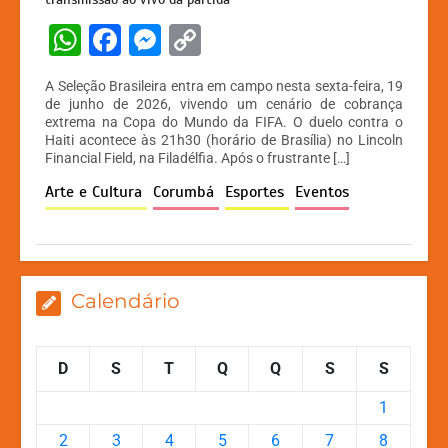
W
F
M
C
h
a
e
o
A Seleção Brasileira entra em campo nesta sexta-feira, 19
at
c
s
p
de junho de 2026, vivendo um cenário de cobrança
extrema na Copa do Mundo da FIFA. O duelo contra o
s
e
s
y
Haiti acontece às 21h30 (horário de Brasília) no Lincoln
A
b
e
Li
Financial Field, na Filadélfia. Após o frustrante […]
p
o
n
n
Arte e Cultura
Corumbá
Esportes
Eventos
p
o
g
k
k
er
Calendário
D
S
T
Q
Q
S
S
1
2
3
4
5
6
7
8