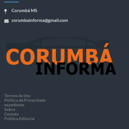
Corumbá MS
corumbainforma@gmail.com
Termos de Uso
Política de Privacidade
expediente
Sobre
Contato
Política Editorial