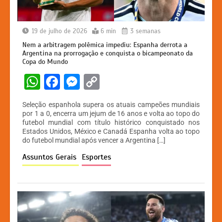
19 de julho de 2026
6 min
3 semanas
Nem a arbitragem polêmica impediu: Espanha derrota a
Argentina na prorrogação e conquista o bicampeonato da
Copa do Mundo
W
F
M
C
h
a
e
o
Seleção espanhola supera os atuais campeões mundiais
at
c
s
p
por 1 a 0, encerra um jejum de 16 anos e volta ao topo do
futebol mundial com título histórico conquistado nos
s
e
s
y
Estados Unidos, México e Canadá Espanha volta ao topo
A
b
e
Li
do futebol mundial após vencer a Argentina […]
p
o
n
n
Assuntos Gerais
Esportes
p
o
g
k
k
er