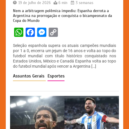
19 de julho de 2026
6 min
3 semanas
Nem a arbitragem polêmica impediu: Espanha derrota a
Argentina na prorrogação e conquista o bicampeonato da
Copa do Mundo
W
F
M
C
h
a
e
o
Seleção espanhola supera os atuais campeões mundiais
at
c
s
p
por 1 a 0, encerra um jejum de 16 anos e volta ao topo do
futebol mundial com título histórico conquistado nos
s
e
s
y
Estados Unidos, México e Canadá Espanha volta ao topo
A
b
e
Li
do futebol mundial após vencer a Argentina […]
p
o
n
n
Assuntos Gerais
Esportes
p
o
g
k
k
er