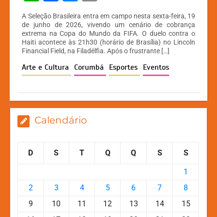
h
a
e
o
A Seleção Brasileira entra em campo nesta sexta-feira, 19
at
c
s
p
de junho de 2026, vivendo um cenário de cobrança
extrema na Copa do Mundo da FIFA. O duelo contra o
s
e
s
y
Haiti acontece às 21h30 (horário de Brasília) no Lincoln
A
b
e
Li
Financial Field, na Filadélfia. Após o frustrante […]
p
o
n
n
Arte e Cultura
Corumbá
Esportes
Eventos
p
o
g
k
k
er
Calendário
D
S
T
Q
Q
S
S
1
2
3
4
5
6
7
8
9
10
11
12
13
14
15