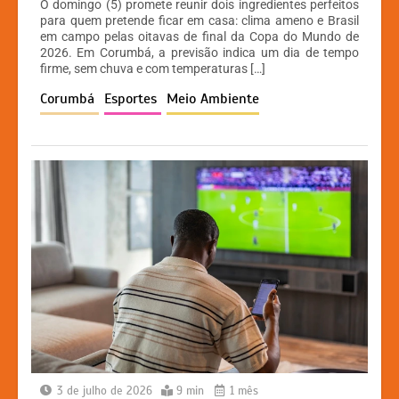
O domingo (5) promete reunir dois ingredientes perfeitos
at
c
s
p
para quem pretende ficar em casa: clima ameno e Brasil
em campo pelas oitavas de final da Copa do Mundo de
s
e
s
y
2026. Em Corumbá, a previsão indica um dia de tempo
A
b
e
Li
firme, sem chuva e com temperaturas […]
p
o
n
n
Corumbá
Esportes
Meio Ambiente
p
o
g
k
k
er
3 de julho de 2026
9 min
1 mês