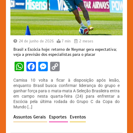
24 de junho de 2026
7 min
2 meses
Brasil x Escócia hoje: retorno de Neymar gera expectativa;
veja a previsão dos especialistas para o placar
W
F
M
C
h
a
e
o
Camisa 10 volta a ficar à disposição após lesão,
at
c
s
p
enquanto Brasil busca confirmar liderança do grupo e
ganhar força para o mata-mata A Seleção Brasileira entra
s
e
s
y
em campo nesta quarta-feira (24) para enfrentar a
A
b
e
Li
Escócia pela última rodada do Grupo C da Copa do
Mundo […]
p
o
n
n
Assuntos Gerais
Esportes
Eventos
p
o
g
k