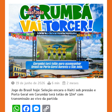
k
er
19 de junho de 2026
6 min
2 meses
Jogo do Brasil hoje: Seleção encara o Haiti sob pressão e
Porto Geral em Corumbá terá telão de 12m² com
transmissão ao vivo da partida
W
F
M
C