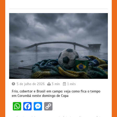
p
o
g
k
k
er
5 de julho de 2026
3 min
1 mês
Frio, cobertor e Brasil em campo: veja como fica o tempo
em Corumbá neste domingo de Copa
W
F
M
C
h
a
e
o