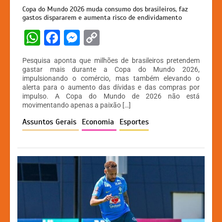
Copa do Mundo 2026 muda consumo dos brasileiros, faz
gastos dispararem e aumenta risco de endividamento
W
F
M
C
h
a
e
o
Pesquisa aponta que milhões de brasileiros pretendem
at
c
s
p
gastar mais durante a Copa do Mundo 2026,
impulsionando o comércio, mas também elevando o
s
e
s
y
alerta para o aumento das dívidas e das compras por
A
b
e
Li
impulso. A Copa do Mundo de 2026 não está
movimentando apenas a paixão […]
p
o
n
n
Assuntos Gerais
Economia
Esportes
p
o
g
k
k
er