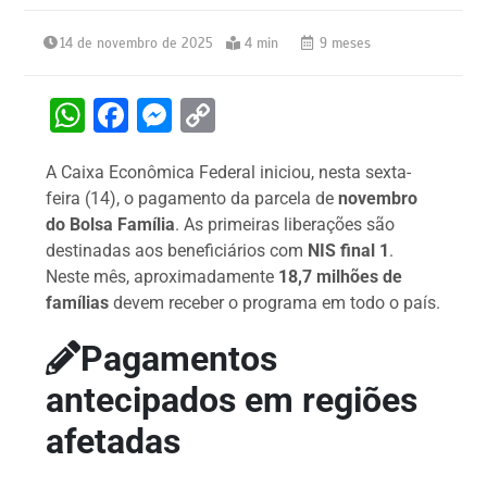
14 de novembro de 2025
4 min
9 meses
W
F
M
C
h
a
e
o
A Caixa Econômica Federal iniciou, nesta sexta-
at
c
s
p
feira (14), o pagamento da parcela de
novembro
s
e
s
y
do Bolsa Família
. As primeiras liberações são
A
b
e
Li
destinadas aos beneficiários com
NIS final 1
.
Neste mês, aproximadamente
18,7 milhões de
p
o
n
n
famílias
devem receber o programa em todo o país.
p
o
g
k
Pagamentos
k
er
antecipados em regiões
afetadas