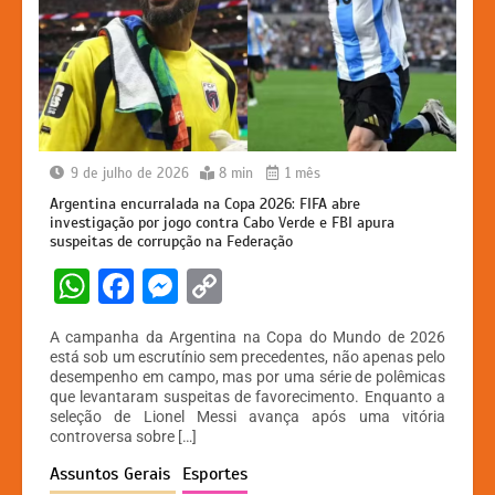
9 de julho de 2026
8 min
1 mês
Argentina encurralada na Copa 2026: FIFA abre
investigação por jogo contra Cabo Verde e FBI apura
suspeitas de corrupção na Federação
W
F
M
C
h
a
e
o
A campanha da Argentina na Copa do Mundo de 2026
at
c
s
p
está sob um escrutínio sem precedentes, não apenas pelo
desempenho em campo, mas por uma série de polêmicas
s
e
s
y
que levantaram suspeitas de favorecimento. Enquanto a
A
b
e
Li
seleção de Lionel Messi avança após uma vitória
controversa sobre […]
p
o
n
n
Assuntos Gerais
Esportes