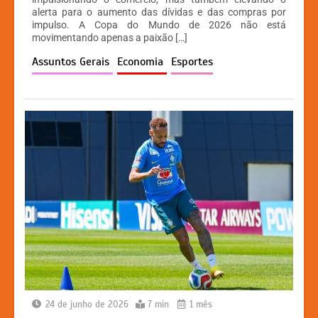
s
e
s
y
alerta para o aumento das dívidas e das compras por
A
b
e
Li
impulso. A Copa do Mundo de 2026 não está
movimentando apenas a paixão […]
p
o
n
n
Assuntos Gerais
Economia
Esportes
p
o
g
k
k
er
24 de junho de 2026
7 min
1 mês