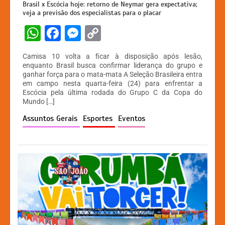
Brasil x Escócia hoje: retorno de Neymar gera expectativa;
veja a previsão dos especialistas para o placar
W
F
M
C
h
a
e
o
Camisa 10 volta a ficar à disposição após lesão,
at
c
s
p
enquanto Brasil busca confirmar liderança do grupo e
ganhar força para o mata-mata A Seleção Brasileira entra
s
e
s
y
em campo nesta quarta-feira (24) para enfrentar a
A
b
e
Li
Escócia pela última rodada do Grupo C da Copa do
Mundo […]
p
o
n
n
Assuntos Gerais
Esportes
Eventos
p
o
g
k
k
er