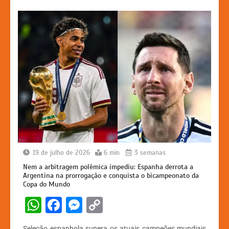
19 de julho de 2026
6 min
3 semanas
Nem a arbitragem polêmica impediu: Espanha derrota a
Argentina na prorrogação e conquista o bicampeonato da
Copa do Mundo
W
F
M
C
h
a
e
o
Seleção espanhola supera os atuais campeões mundiais