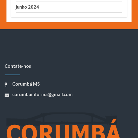
junho 2024
Contate-nos
Corumbá MS
corumbainforma@gmail.com