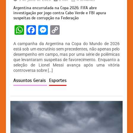
Argentina encurralada na Copa 2026: FIFA abre
investigação por jogo contra Cabo Verde e FBI apura
suspeitas de corrupção na Federação
W
F
M
C
h
a
e
o
A campanha da Argentina na Copa do Mundo de 2026
at
c
s
p
está sob um escrutínio sem precedentes, não apenas pelo
desempenho em campo, mas por uma série de polêmicas
s
e
s
y
que levantaram suspeitas de favorecimento. Enquanto a
A
b
e
Li
seleção de Lionel Messi avança após uma vitória
controversa sobre […]
p
o
n
n
Assuntos Gerais
Esportes
p
o
g
k
k
er