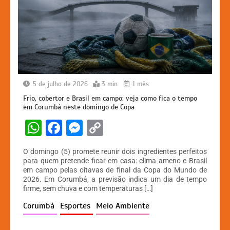
5 de julho de 2026
3 min
1 mês
Frio, cobertor e Brasil em campo: veja como fica o tempo
em Corumbá neste domingo de Copa
W
F
M
C
h
a
e
o
O domingo (5) promete reunir dois ingredientes perfeitos
at
c
s
p
para quem pretende ficar em casa: clima ameno e Brasil
em campo pelas oitavas de final da Copa do Mundo de
s
e
s
y
2026. Em Corumbá, a previsão indica um dia de tempo
A
b
e
Li
firme, sem chuva e com temperaturas […]
p
o
n
n
Corumbá
Esportes
Meio Ambiente
p
o
g
k