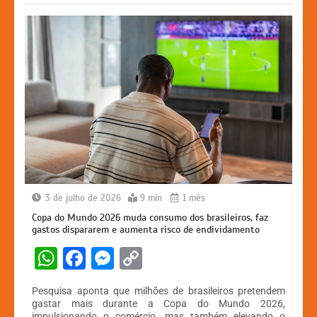
k
er
3 de julho de 2026
9 min
1 mês
Copa do Mundo 2026 muda consumo dos brasileiros, faz
gastos dispararem e aumenta risco de endividamento
W
F
M
C
h
a
e
o
Pesquisa aponta que milhões de brasileiros pretendem
at
c
s
p
gastar mais durante a Copa do Mundo 2026,
impulsionando o comércio, mas também elevando o