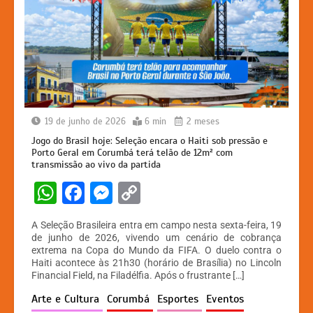
19 de junho de 2026
6 min
2 meses
Jogo do Brasil hoje: Seleção encara o Haiti sob pressão e
Porto Geral em Corumbá terá telão de 12m² com
transmissão ao vivo da partida
W
F
M
C
h
a
e
o
A Seleção Brasileira entra em campo nesta sexta-feira, 19
at
c
s
p
de junho de 2026, vivendo um cenário de cobrança
extrema na Copa do Mundo da FIFA. O duelo contra o
s
e
s
y
Haiti acontece às 21h30 (horário de Brasília) no Lincoln
A
b
e
Li
Financial Field, na Filadélfia. Após o frustrante […]
p
o
n
n
Arte e Cultura
Corumbá
Esportes
Eventos