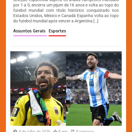
at
c
s
p
por 1 a 0, encerra um jejum de 16 anos e volta ao topo do
futebol mundial com título histórico conquistado nos
s
e
s
y
Estados Unidos, México e Canadá Espanha volta ao topo
A
b
e
Li
do futebol mundial após vencer a Argentina […]
p
o
n
n
Assuntos Gerais
Esportes
p
o
g
k
k
er
9 de julho de 2026
8 min
4 semanas