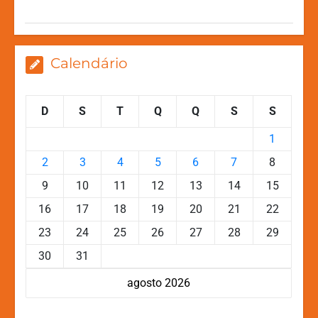
p
o
g
k
k
er
Calendário
D
S
T
Q
Q
S
S
1
2
3
4
5
6
7
8
9
10
11
12
13
14
15
16
17
18
19
20
21
22
23
24
25
26
27
28
29
30
31
agosto 2026