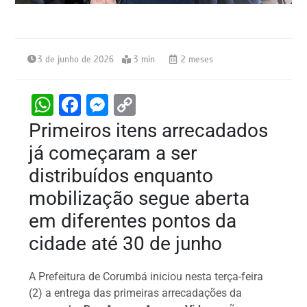
3 de junho de 2026
3 min
2 meses
W
F
M
C
h
a
e
o
Primeiros itens arrecadados
at
c
s
p
já começaram a ser
s
e
s
y
distribuídos enquanto
A
b
e
Li
mobilização segue aberta
p
o
n
n
em diferentes pontos da
p
o
g
k
cidade até 30 de junho
k
er
A Prefeitura de Corumbá iniciou nesta terça-feira
(2) a entrega das primeiras arrecadações da